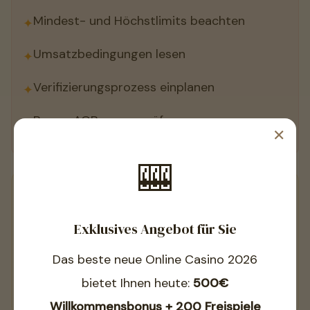
Mindest- und Höchstlimits beachten
Umsatzbedingungen lesen
Verifizierungsprozess einplanen
Bonus-AGB genau prüfen
✕
🎰
🔍 Jonas' Empfehlung:
Wenn Ihnen schnelle
Auszahlungen wichtig sind, wählen Sie ein Casino mit
Exklusives Angebot für Sie
PayPal oder Krypto als primäre
Auszahlungsmethode. Bei Auszahlungen über 500€
Das beste neue Online Casino 2026
empfehle ich zusätzlich SEPA als Backup-Option.
bietet Ihnen heute:
500€
Willkommensbonus + 200 Freispiele