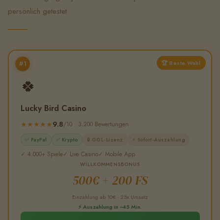
persönlich getestet.
#1
🍀
Lucky Bird Casino
9.8
★★★★★
/10 · 3.200 Bewertungen
✅ PayPal
✅ Krypto
🔒 GGL-Lizenz
⚡ Sofort-Auszahlung
✓ 4.000+ Spiele
✓ Live Casino
✓ Mobile App
WILLKOMMENSBONUS
500€ + 200 FS
Einzahlung ab 10€ · 25x Umsatz
⚡ Auszahlung in ~45 Min.