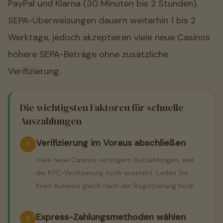
PayPal und Klarna (30 Minuten bis 2 Stunden).
SEPA-Überweisungen dauern weiterhin 1 bis 2
Werktage, jedoch akzeptieren viele neue Casinos
höhere SEPA-Beträge ohne zusätzliche
Verifizierung.
Die wichtigsten Faktoren für schnelle
Auszahlungen
Verifizierung im Voraus abschließen
Viele neue Casinos verzögern Auszahlungen, weil
die KYC-Verifizierung noch aussteht. Laden Sie
Ihren Ausweis gleich nach der Registrierung hoch.
Express-Zahlungsmethoden wählen