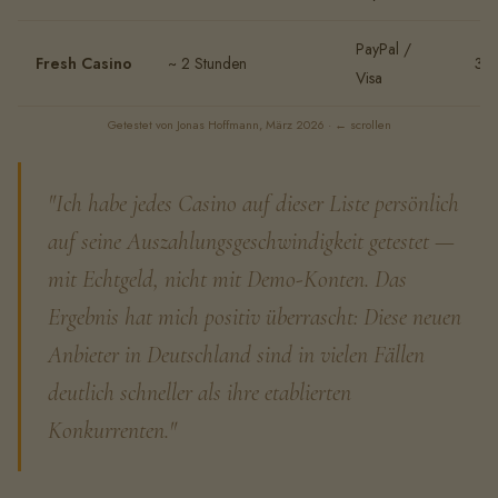
PayPal /
Fresh Casino
~ 2 Stunden
3.
Visa
Getestet von Jonas Hoffmann, März 2026 · ← scrollen
"Ich habe jedes Casino auf dieser Liste persönlich
auf seine Auszahlungsgeschwindigkeit getestet —
mit Echtgeld, nicht mit Demo-Konten. Das
Ergebnis hat mich positiv überrascht: Diese neuen
Anbieter in Deutschland sind in vielen Fällen
deutlich schneller als ihre etablierten
Konkurrenten."