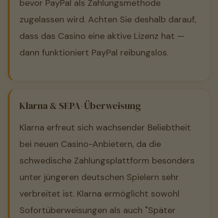
bevor PayPal als Zahlungsmethode
zugelassen wird. Achten Sie deshalb darauf,
dass das Casino eine aktive Lizenz hat —
dann funktioniert PayPal reibungslos.
Klarna & SEPA-Überweisung
Klarna erfreut sich wachsender Beliebtheit
bei neuen Casino-Anbietern, da die
schwedische Zahlungsplattform besonders
unter jüngeren deutschen Spielern sehr
verbreitet ist. Klarna ermöglicht sowohl
Sofortüberweisungen als auch "Später