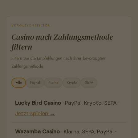
VERGLEICHSFILTER
Casino nach Zahlungsmethode
filtern
Filtern Sie die Empfehlungen nach Ihrer bevorzugten
Zahlungsmethode.
Alle
PayPal
Klarna
Krypto
SEPA
Lucky Bird Casino
· PayPal, Krypto, SEPA ·
Jetzt spielen →
Wazamba Casino
· Klarna, SEPA, PayPal ·