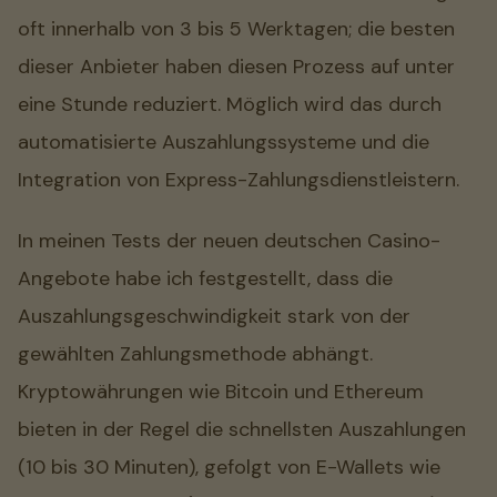
oft innerhalb von 3 bis 5 Werktagen; die besten
dieser Anbieter haben diesen Prozess auf unter
eine Stunde reduziert. Möglich wird das durch
automatisierte Auszahlungssysteme und die
Integration von Express-Zahlungsdienstleistern.
In meinen Tests der neuen deutschen Casino-
Angebote habe ich festgestellt, dass die
Auszahlungsgeschwindigkeit stark von der
gewählten Zahlungsmethode abhängt.
Kryptowährungen wie Bitcoin und Ethereum
bieten in der Regel die schnellsten Auszahlungen
(10 bis 30 Minuten), gefolgt von E-Wallets wie