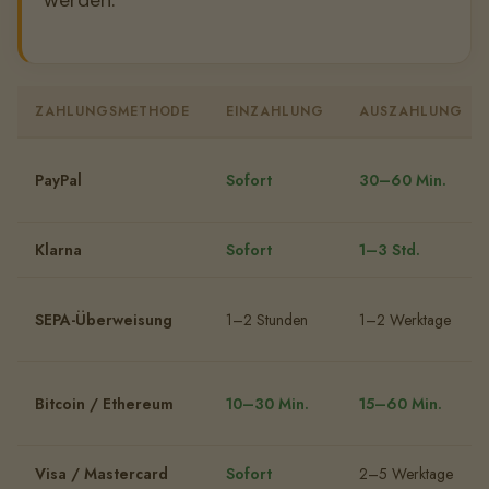
ZAHLUNGSMETHODE
EINZAHLUNG
AUSZAHLUNG
PayPal
Sofort
30–60 Min.
Klarna
Sofort
1–3 Std.
SEPA-Überweisung
1–2 Stunden
1–2 Werktage
Bitcoin / Ethereum
10–30 Min.
15–60 Min.
Visa / Mastercard
Sofort
2–5 Werktage