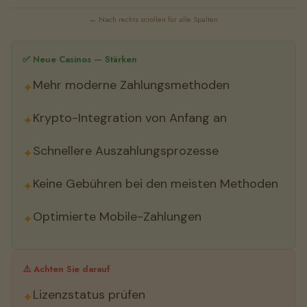
← Nach rechts scrollen für alle Spalten
✅ Neue Casinos — Stärken
Mehr moderne Zahlungsmethoden
Krypto-Integration von Anfang an
Schnellere Auszahlungsprozesse
Keine Gebühren bei den meisten Methoden
Optimierte Mobile-Zahlungen
⚠️ Achten Sie darauf
Lizenzstatus prüfen