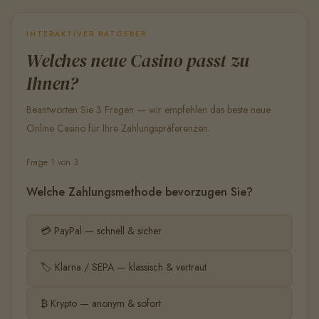
INTERAKTIVER RATGEBER
Welches neue Casino passt zu
Ihnen?
Beantworten Sie 3 Fragen — wir empfehlen das beste neue
Online Casino für Ihre Zahlungspräferenzen.
Frage 1 von 3
Welche Zahlungsmethode bevorzugen Sie?
💳 PayPal — schnell & sicher
🏷️ Klarna / SEPA — klassisch & vertraut
₿ Krypto — anonym & sofort