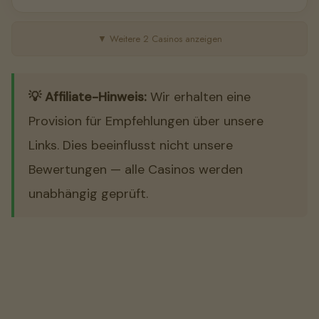
▼ Weitere 2 Casinos anzeigen
💡 Affiliate-Hinweis:
Wir erhalten eine
Provision für Empfehlungen über unsere
Links. Dies beeinflusst nicht unsere
Bewertungen — alle Casinos werden
unabhängig geprüft.