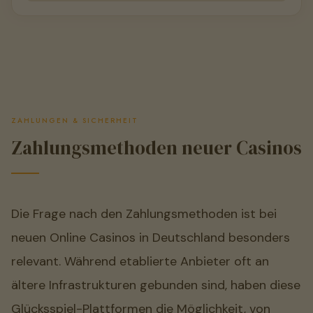
ZAHLUNGEN & SICHERHEIT
Zahlungsmethoden neuer Casinos
Die Frage nach den Zahlungsmethoden ist bei
neuen Online Casinos in Deutschland besonders
relevant. Während etablierte Anbieter oft an
ältere Infrastrukturen gebunden sind, haben diese
Glücksspiel-Plattformen die Möglichkeit, von