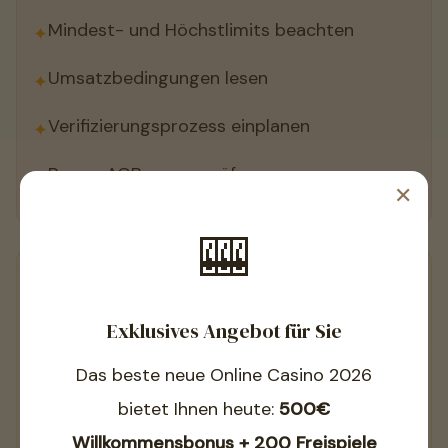
Mindest- und Höchstlimits beachten
Umsatzbedingungen lesen
Verifizierungsprozess einplanen
Bonus-AGB genau prüfen
✕
🎰
🔍 Jonas' Empfehlung:
Wenn Ihnen schnelle
Auszahlungen wichtig sind, wählen Sie ein Casino mit
Exklusives Angebot für Sie
PayPal oder Krypto als primäre
Auszahlungsmethode. Bei Auszahlungen über 500€
Das beste neue Online Casino 2026
empfehle ich zusätzlich SEPA als Backup-Option.
bietet Ihnen heute:
500€
Willkommensbonus + 200 Freispiele