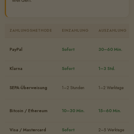
ZAHLUNGSMETHODE
EINZAHLUNG
AUSZAHLUNG
PayPal
Sofort
30–60 Min.
Klarna
Sofort
1–3 Std.
SEPA-Überweisung
1–2 Stunden
1–2 Werktage
Bitcoin / Ethereum
10–30 Min.
15–60 Min.
Visa / Mastercard
Sofort
2–5 Werktage