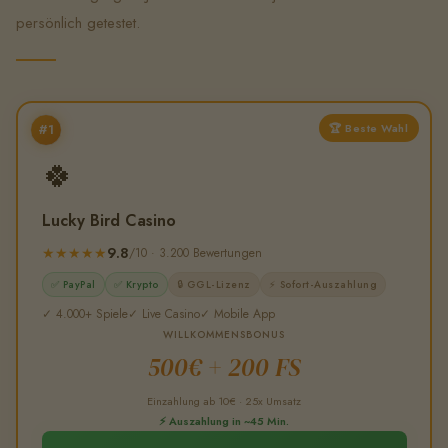
persönlich getestet.
#1
🍀
Lucky Bird Casino
9.8
★★★★★
/10 · 3.200 Bewertungen
✅ PayPal
✅ Krypto
🔒 GGL-Lizenz
⚡ Sofort-Auszahlung
✓ 4.000+ Spiele
✓ Live Casino
✓ Mobile App
WILLKOMMENSBONUS
500€ + 200 FS
Einzahlung ab 10€ · 25x Umsatz
⚡ Auszahlung in ~45 Min.