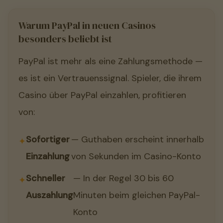
Warum PayPal in neuen Casinos
besonders beliebt ist
PayPal ist mehr als eine Zahlungsmethode —
es ist ein Vertrauenssignal. Spieler, die ihrem
Casino über PayPal einzahlen, profitieren
von:
Sofortiger
— Guthaben erscheint innerhalb
Einzahlung
von Sekunden im Casino-Konto
Schneller
— In der Regel 30 bis 60
Auszahlung
Minuten beim gleichen PayPal-
Konto