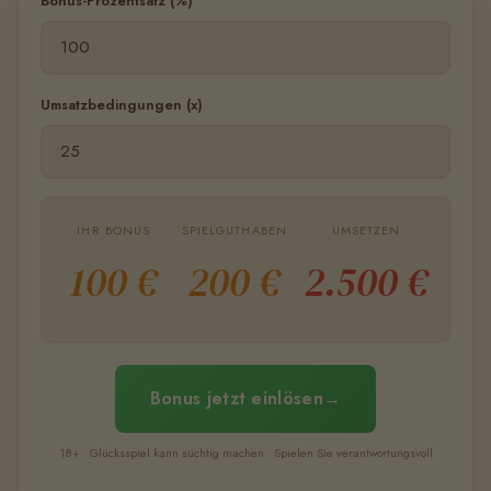
Bonus-Prozentsatz (%)
Umsatzbedingungen (x)
IHR BONUS
SPIELGUTHABEN
UMSETZEN
100 €
200 €
2.500 €
Bonus jetzt einlösen
18+ · Glücksspiel kann süchtig machen · Spielen Sie verantwortungsvoll