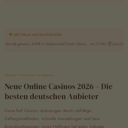
💸 AKTUELLE AUSZAHLUNGEN
t gewann 440€ in Starburst bei Fresh Casino · vor 11 Min.
🏆 Julia Fischer ge
REDAKTIONELLE AUSWAHL
Neue Online Casinos 2026 – Die
besten deutschen Anbieter
Diese fünf Casinos überzeugen durch vielfältige
Zahlungsmethoden, schnelle Auszahlungen und faire
Bonusbedingungen. Jonas Hoffmann hat jeden Anbieter