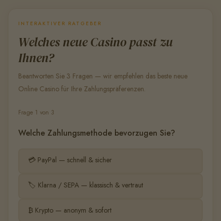
INTERAKTIVER RATGEBER
Welches neue Casino passt zu
Ihnen?
Beantworten Sie 3 Fragen — wir empfehlen das beste neue
Online Casino für Ihre Zahlungspräferenzen.
Frage 1 von 3
Welche Zahlungsmethode bevorzugen Sie?
💳 PayPal — schnell & sicher
🏷️ Klarna / SEPA — klassisch & vertraut
₿ Krypto — anonym & sofort