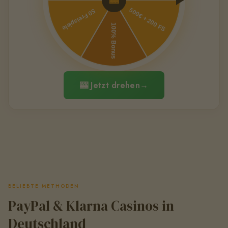
🎰 Jetzt drehen
BELIEBTE METHODEN
PayPal & Klarna Casinos in
Deutschland