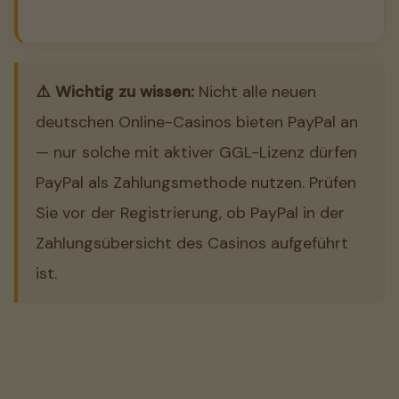
⚠️ Wichtig zu wissen:
Nicht alle neuen
deutschen Online-Casinos bieten PayPal an
— nur solche mit aktiver GGL-Lizenz dürfen
PayPal als Zahlungsmethode nutzen. Prüfen
Sie vor der Registrierung, ob PayPal in der
Zahlungsübersicht des Casinos aufgeführt
ist.