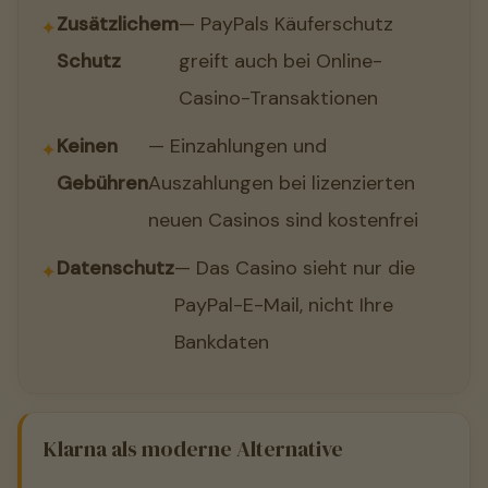
Zusätzlichem
— PayPals Käuferschutz
Schutz
greift auch bei Online-
Casino-Transaktionen
Keinen
— Einzahlungen und
Gebühren
Auszahlungen bei lizenzierten
neuen Casinos sind kostenfrei
Datenschutz
— Das Casino sieht nur die
PayPal-E-Mail, nicht Ihre
Bankdaten
Klarna als moderne Alternative