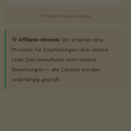
▼ Weitere 2 Casinos anzeigen
💡 Affiliate-Hinweis:
Wir erhalten eine
Provision für Empfehlungen über unsere
Links. Dies beeinflusst nicht unsere
Bewertungen — alle Casinos werden
unabhängig geprüft.