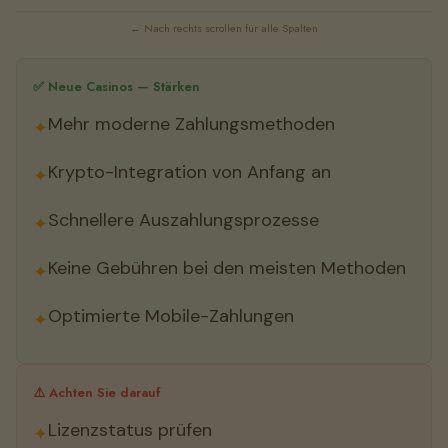
← Nach rechts scrollen für alle Spalten
✅ Neue Casinos — Stärken
Mehr moderne Zahlungsmethoden
Krypto-Integration von Anfang an
Schnellere Auszahlungsprozesse
Keine Gebühren bei den meisten Methoden
Optimierte Mobile-Zahlungen
⚠️ Achten Sie darauf
Lizenzstatus prüfen