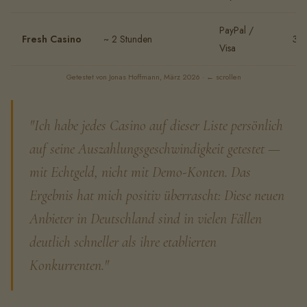
PayPal /
Fresh Casino
~ 2 Stunden
3.
Visa
Getestet von Jonas Hoffmann, März 2026 · ← scrollen
"Ich habe jedes Casino auf dieser Liste persönlich
auf seine Auszahlungsgeschwindigkeit getestet —
mit Echtgeld, nicht mit Demo-Konten. Das
Ergebnis hat mich positiv überrascht: Diese neuen
Anbieter in Deutschland sind in vielen Fällen
deutlich schneller als ihre etablierten
Konkurrenten."