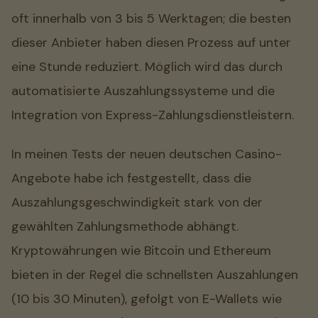
oft innerhalb von 3 bis 5 Werktagen; die besten
dieser Anbieter haben diesen Prozess auf unter
eine Stunde reduziert. Möglich wird das durch
automatisierte Auszahlungssysteme und die
Integration von Express-Zahlungsdienstleistern.
In meinen Tests der neuen deutschen Casino-
Angebote habe ich festgestellt, dass die
Auszahlungsgeschwindigkeit stark von der
gewählten Zahlungsmethode abhängt.
Kryptowährungen wie Bitcoin und Ethereum
bieten in der Regel die schnellsten Auszahlungen
(10 bis 30 Minuten), gefolgt von E-Wallets wie