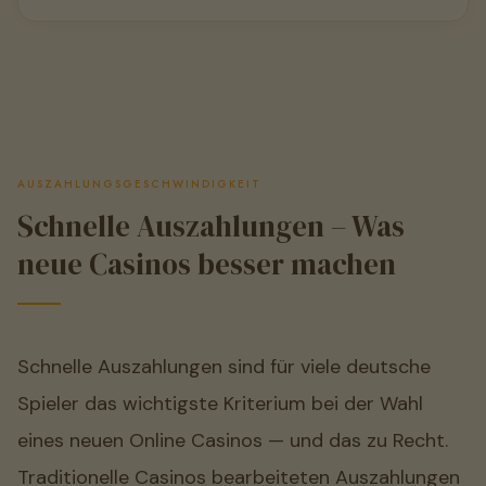
AUSZAHLUNGSGESCHWINDIGKEIT
Schnelle Auszahlungen – Was
neue Casinos besser machen
Schnelle Auszahlungen sind für viele deutsche
Spieler das wichtigste Kriterium bei der Wahl
eines neuen Online Casinos — und das zu Recht.
Traditionelle Casinos bearbeiteten Auszahlungen