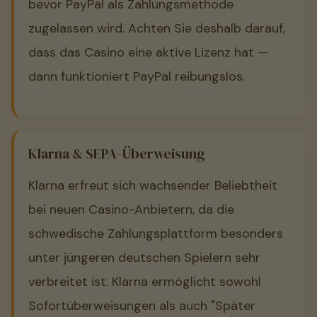
bevor PayPal als Zahlungsmethode
zugelassen wird. Achten Sie deshalb darauf,
dass das Casino eine aktive Lizenz hat —
dann funktioniert PayPal reibungslos.
Klarna & SEPA-Überweisung
Klarna erfreut sich wachsender Beliebtheit
bei neuen Casino-Anbietern, da die
schwedische Zahlungsplattform besonders
unter jüngeren deutschen Spielern sehr
verbreitet ist. Klarna ermöglicht sowohl
Sofortüberweisungen als auch "Später