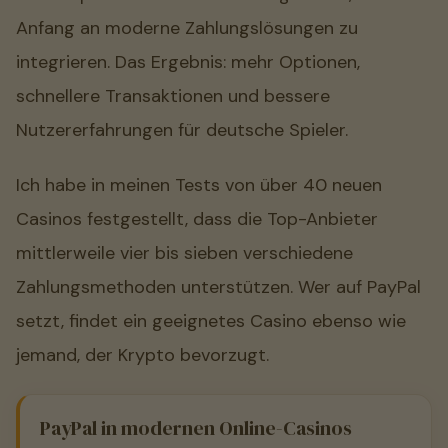
Anfang an moderne Zahlungslösungen zu
integrieren. Das Ergebnis: mehr Optionen,
schnellere Transaktionen und bessere
Nutzererfahrungen für deutsche Spieler.
Ich habe in meinen Tests von über 40 neuen
Casinos festgestellt, dass die Top-Anbieter
mittlerweile vier bis sieben verschiedene
Zahlungsmethoden unterstützen. Wer auf PayPal
setzt, findet ein geeignetes Casino ebenso wie
jemand, der Krypto bevorzugt.
PayPal in modernen Online-Casinos