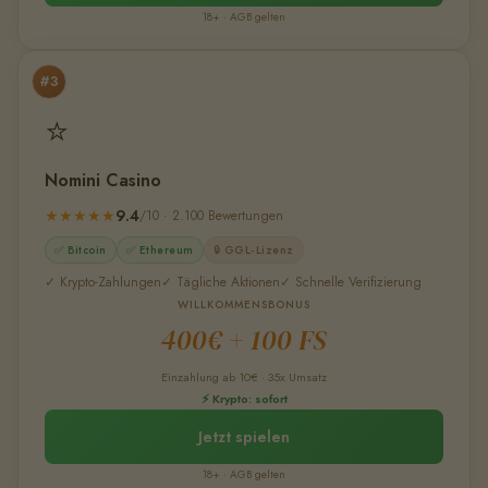
18+ · AGB gelten
#3
⭐
Nomini Casino
9.4
★★★★★
/10 · 2.100 Bewertungen
✅ Bitcoin
✅ Ethereum
🔒 GGL-Lizenz
✓ Krypto-Zahlungen
✓ Tägliche Aktionen
✓ Schnelle Verifizierung
WILLKOMMENSBONUS
400€ + 100 FS
Einzahlung ab 10€ · 35x Umsatz
⚡ Krypto: sofort
Jetzt spielen
18+ · AGB gelten