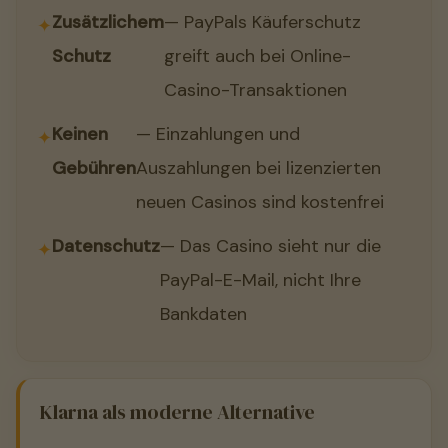
Zusätzlichem
— PayPals Käuferschutz
Schutz
greift auch bei Online-
Casino-Transaktionen
Keinen
— Einzahlungen und
Gebühren
Auszahlungen bei lizenzierten
neuen Casinos sind kostenfrei
Datenschutz
— Das Casino sieht nur die
PayPal-E-Mail, nicht Ihre
Bankdaten
Klarna als moderne Alternative