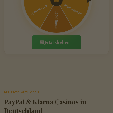
🎰 Jetzt drehen
BELIEBTE METHODEN
PayPal & Klarna Casinos in
Deutschland