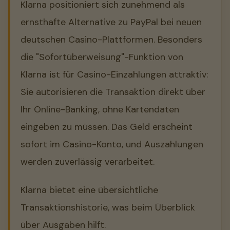
Klarna positioniert sich zunehmend als
ernsthafte Alternative zu PayPal bei neuen
deutschen Casino-Plattformen. Besonders
die "Sofortüberweisung"-Funktion von
Klarna ist für Casino-Einzahlungen attraktiv:
Sie autorisieren die Transaktion direkt über
Ihr Online-Banking, ohne Kartendaten
eingeben zu müssen. Das Geld erscheint
sofort im Casino-Konto, und Auszahlungen
werden zuverlässig verarbeitet.
Klarna bietet eine übersichtliche
Transaktionshistorie, was beim Überblick
über Ausgaben hilft.