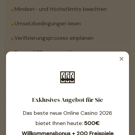
Mindest- und Höchstlimits beachten
Umsatzbedingungen lesen
Verifizierungsprozess einplanen
Bonus-AGB genau prüfen
✕
🎰
🔍 Jonas' Empfehlung:
Wenn Ihnen schnelle
Auszahlungen wichtig sind, wählen Sie ein Casino mit
Exklusives Angebot für Sie
PayPal oder Krypto als primäre
Auszahlungsmethode. Bei Auszahlungen über 500€
Das beste neue Online Casino 2026
empfehle ich zusätzlich SEPA als Backup-Option.
bietet Ihnen heute:
500€
Willkommensbonus + 200 Freispiele