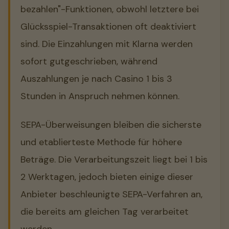
bezahlen"-Funktionen, obwohl letztere bei
Glücksspiel-Transaktionen oft deaktiviert
sind. Die Einzahlungen mit Klarna werden
sofort gutgeschrieben, während
Auszahlungen je nach Casino 1 bis 3
Stunden in Anspruch nehmen können.
SEPA-Überweisungen bleiben die sicherste
und etablierteste Methode für höhere
Beträge. Die Verarbeitungszeit liegt bei 1 bis
2 Werktagen, jedoch bieten einige dieser
Anbieter beschleunigte SEPA-Verfahren an,
die bereits am gleichen Tag verarbeitet
werden.