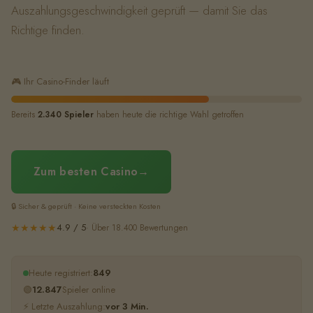
Auszahlungsgeschwindigkeit geprüft — damit Sie das
Richtige finden.
🎮 Ihr Casino-Finder läuft
Bereits
2.340 Spieler
haben heute die richtige Wahl getroffen
Zum besten Casino
🔒 Sicher & geprüft · Keine versteckten Kosten
4.9 / 5
★★★★★
· Über 18.400 Bewertungen
Heute registriert:
849
🟢
12.847
Spieler online
⚡ Letzte Auszahlung:
vor 3 Min.