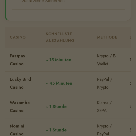
zusätzliche Sicherheit.
SCHNELLSTE
CASINO
METHODE
LI
AUSZAHLUNG
Fastpay
Krypto / E-
~ 15 Minuten
10
Casino
Wallet
Lucky Bird
PayPal /
~ 45 Minuten
5.
Casino
Krypto
Wazamba
Klarna /
~ 1 Stunde
7.
Casino
SEPA
Nomini
Krypto /
~ 1 Stunde
8.
Casino
PayPal