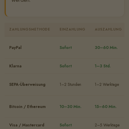
ZAHLUNGSMETHODE
EINZAHLUNG
AUSZAHLUNG
PayPal
Sofort
30–60 Min.
Klarna
Sofort
1–3 Std.
SEPA-Überweisung
1–2 Stunden
1–2 Werktage
Bitcoin / Ethereum
10–30 Min.
15–60 Min.
Visa / Mastercard
Sofort
2–5 Werktage