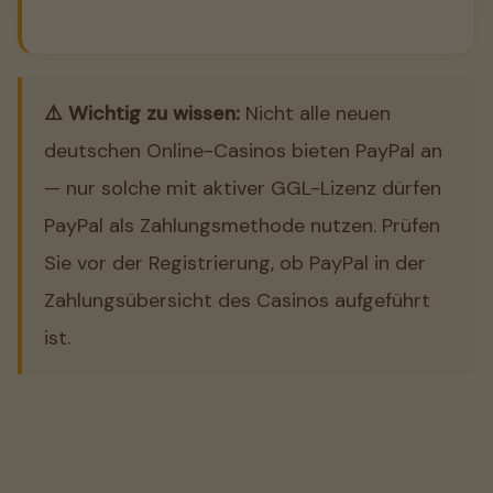
⚠️ Wichtig zu wissen:
Nicht alle neuen
deutschen Online-Casinos bieten PayPal an
— nur solche mit aktiver GGL-Lizenz dürfen
PayPal als Zahlungsmethode nutzen. Prüfen
Sie vor der Registrierung, ob PayPal in der
Zahlungsübersicht des Casinos aufgeführt
ist.