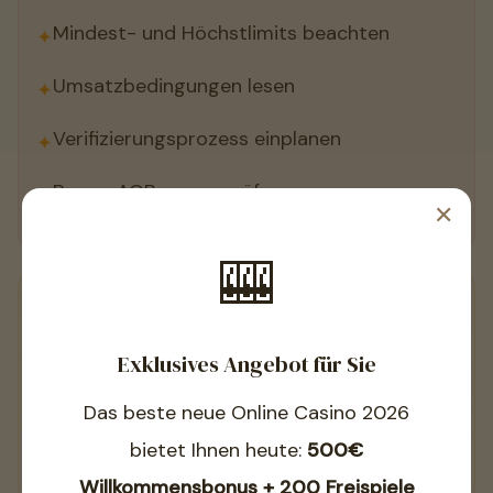
Mindest- und Höchstlimits beachten
Umsatzbedingungen lesen
Verifizierungsprozess einplanen
Bonus-AGB genau prüfen
✕
🎰
🔍 Jonas' Empfehlung:
Wenn Ihnen schnelle
Auszahlungen wichtig sind, wählen Sie ein Casino mit
Exklusives Angebot für Sie
PayPal oder Krypto als primäre
Auszahlungsmethode. Bei Auszahlungen über 500€
Das beste neue Online Casino 2026
empfehle ich zusätzlich SEPA als Backup-Option.
bietet Ihnen heute:
500€
Willkommensbonus + 200 Freispiele