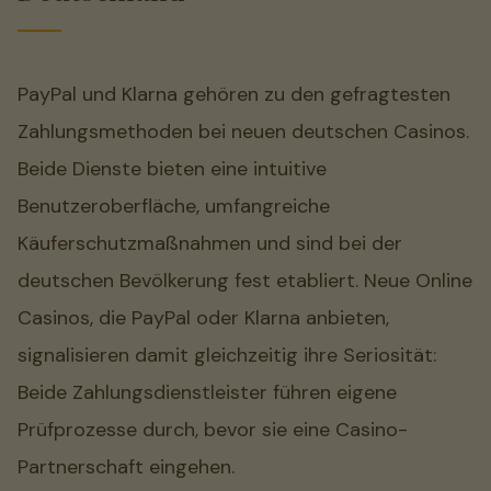
PayPal und Klarna gehören zu den gefragtesten
Zahlungsmethoden bei neuen deutschen Casinos.
Beide Dienste bieten eine intuitive
Benutzeroberfläche, umfangreiche
Käuferschutzmaßnahmen und sind bei der
deutschen Bevölkerung fest etabliert. Neue Online
Casinos, die PayPal oder Klarna anbieten,
signalisieren damit gleichzeitig ihre Seriosität:
Beide Zahlungsdienstleister führen eigene
Prüfprozesse durch, bevor sie eine Casino-
Partnerschaft eingehen.