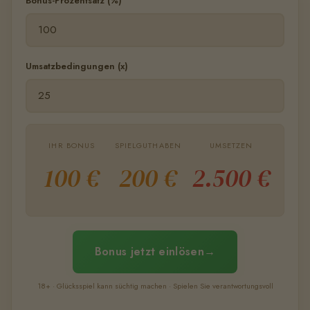
Bonus-Prozentsatz (%)
Umsatzbedingungen (x)
IHR BONUS
SPIELGUTHABEN
UMSETZEN
100 €
200 €
2.500 €
Bonus jetzt einlösen
18+ · Glücksspiel kann süchtig machen · Spielen Sie verantwortungsvoll