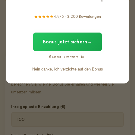
4.9/5 · 3.200 Bewertungen
★★★★★
Bonus jetzt sichern
🔒 Sicher · Lizenziert · 18+
PRAKTISCHES WERKZEUG
Nein danke, ich verzichte auf den Bonus
Bonus-Rechner für neue Casinos
Berechnen Sie, wie viel Bonus Sie erhalten und wie viel Sie
umsetzen müssen.
Ihre geplante Einzahlung (€)