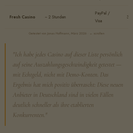
PayPal /
Fresh Casino
~ 2 Stunden
3.
Visa
Getestet von Jonas Hoffmann, März 2026 · ← scrollen
"Ich habe jedes Casino auf dieser Liste persönlich
auf seine Auszahlungsgeschwindigkeit getestet —
mit Echtgeld, nicht mit Demo-Konten. Das
Ergebnis hat mich positiv überrascht: Diese neuen
Anbieter in Deutschland sind in vielen Fällen
deutlich schneller als ihre etablierten
Konkurrenten."