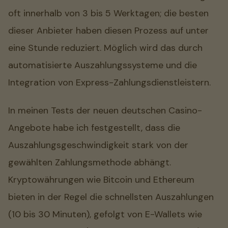
oft innerhalb von 3 bis 5 Werktagen; die besten
dieser Anbieter haben diesen Prozess auf unter
eine Stunde reduziert. Möglich wird das durch
automatisierte Auszahlungssysteme und die
Integration von Express-Zahlungsdienstleistern.
In meinen Tests der neuen deutschen Casino-
Angebote habe ich festgestellt, dass die
Auszahlungsgeschwindigkeit stark von der
gewählten Zahlungsmethode abhängt.
Kryptowährungen wie Bitcoin und Ethereum
bieten in der Regel die schnellsten Auszahlungen
(10 bis 30 Minuten), gefolgt von E-Wallets wie