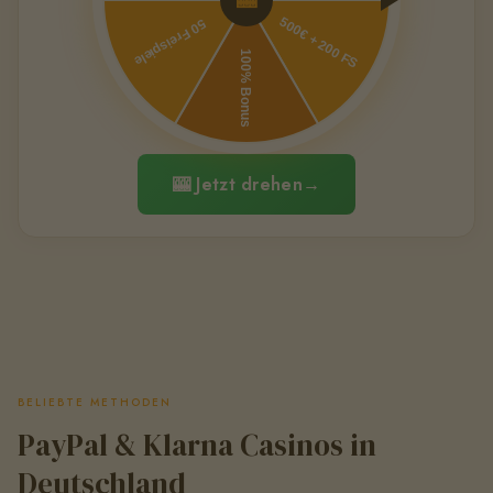
🎰 Jetzt drehen
BELIEBTE METHODEN
PayPal & Klarna Casinos in
Deutschland