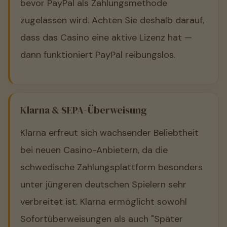
bevor PayPal als Zahlungsmethode
zugelassen wird. Achten Sie deshalb darauf,
dass das Casino eine aktive Lizenz hat —
dann funktioniert PayPal reibungslos.
Klarna & SEPA-Überweisung
Klarna erfreut sich wachsender Beliebtheit
bei neuen Casino-Anbietern, da die
schwedische Zahlungsplattform besonders
unter jüngeren deutschen Spielern sehr
verbreitet ist. Klarna ermöglicht sowohl
Sofortüberweisungen als auch "Später