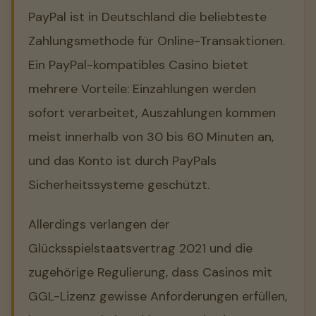
PayPal ist in Deutschland die beliebteste
Zahlungsmethode für Online-Transaktionen.
Ein PayPal-kompatibles Casino bietet
mehrere Vorteile: Einzahlungen werden
sofort verarbeitet, Auszahlungen kommen
meist innerhalb von 30 bis 60 Minuten an,
und das Konto ist durch PayPals
Sicherheitssysteme geschützt.
Allerdings verlangen der
Glücksspielstaatsvertrag 2021 und die
zugehörige Regulierung, dass Casinos mit
GGL-Lizenz gewisse Anforderungen erfüllen,