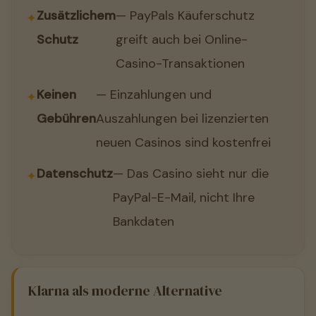
Zusätzlichem
— PayPals Käuferschutz
Schutz
greift auch bei Online-
Casino-Transaktionen
Keinen
— Einzahlungen und
Gebühren
Auszahlungen bei lizenzierten
neuen Casinos sind kostenfrei
Datenschutz
— Das Casino sieht nur die
PayPal-E-Mail, nicht Ihre
Bankdaten
Klarna als moderne Alternative