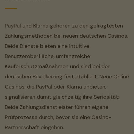
PayPal und Klarna gehören zu den gefragtesten
Zahlungsmethoden bei neuen deutschen Casinos.
Beide Dienste bieten eine intuitive
Benutzeroberfläche, umfangreiche
Käuferschutzmaßnahmen und sind bei der
deutschen Bevölkerung fest etabliert. Neue Online
Casinos, die PayPal oder Klarna anbieten,
signalisieren damit gleichzeitig ihre Seriosität:
Beide Zahlungsdienstleister führen eigene
Prüfprozesse durch, bevor sie eine Casino-
Partnerschaft eingehen.