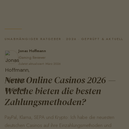
UNABHÄNGIGER RATGEBER · 2026 · GEPRÜFT & AKTUELL
Jonas Hoffmann
iGaming Reviewer
Zuletzt aktualisiert: März 2026
Neue Online Casinos 2026 —
Welche bieten die besten
Zahlungsmethoden?
PayPal, Klarna, SEPA und Krypto: Ich habe die neuesten
deutschen Casinos auf ihre Einzahlungsmethoden und