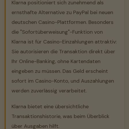
Klarna positioniert sich zunehmend als
ernsthafte Alternative zu PayPal bei neuen
deutschen Casino-Plattformen. Besonders
die "Sofortüberweisung"-Funktion von
Klarna ist für Casino-Einzahlungen attraktiv:
Sie autorisieren die Transaktion direkt über
Ihr Online-Banking, ohne Kartendaten
eingeben zu müssen. Das Geld erscheint
sofort im Casino-Konto, und Auszahlungen
werden zuverlässig verarbeitet.
Klarna bietet eine übersichtliche
Transaktionshistorie, was beim Überblick
über Ausgaben hilft.