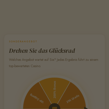
SONDERANGEBOT
Drehen Sie das Glücksrad
Welches Angebot wartet auf Sie? Jedes Ergebnis führt zu einem
top-bewerteten Casino.