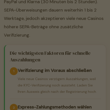
PayPal und Klarna (30 Minuten bis 2 Stunden).
SEPA-Überweisungen dauern weiterhin 1 bis 2
Werktage, jedoch akzeptieren viele neue Casinos
höhere SEPA-Beträge ohne zusätzliche
Verifizierung.
Die wichtigsten Faktoren für schnelle
Auszahlungen
Verifizierung im Voraus abschließen
Viele neue Casinos verzögern Auszahlungen, weil
die KYC-Verifizierung noch aussteht. Laden Sie
Ihren Ausweis gleich nach der Registrierung hoch.
Express-Zahlungsmethoden wählen