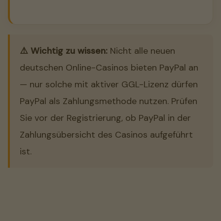
⚠️ Wichtig zu wissen:
Nicht alle neuen
deutschen Online-Casinos bieten PayPal an
— nur solche mit aktiver GGL-Lizenz dürfen
PayPal als Zahlungsmethode nutzen. Prüfen
Sie vor der Registrierung, ob PayPal in der
Zahlungsübersicht des Casinos aufgeführt
ist.