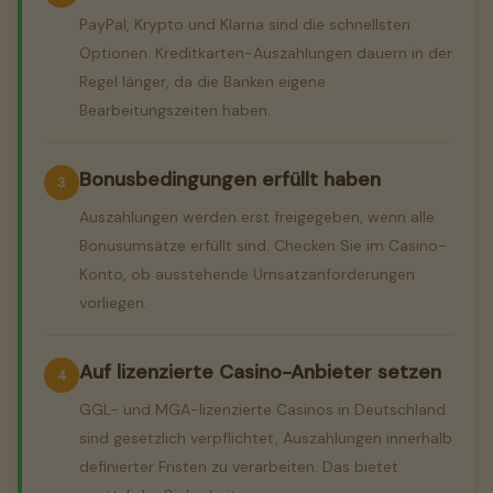
PayPal, Krypto und Klarna sind die schnellsten
Optionen. Kreditkarten-Auszahlungen dauern in der
Regel länger, da die Banken eigene
Bearbeitungszeiten haben.
Bonusbedingungen erfüllt haben
Auszahlungen werden erst freigegeben, wenn alle
Bonusumsätze erfüllt sind. Checken Sie im Casino-
Konto, ob ausstehende Umsatzanforderungen
vorliegen.
Auf lizenzierte Casino-Anbieter setzen
GGL- und MGA-lizenzierte Casinos in Deutschland
sind gesetzlich verpflichtet, Auszahlungen innerhalb
definierter Fristen zu verarbeiten. Das bietet