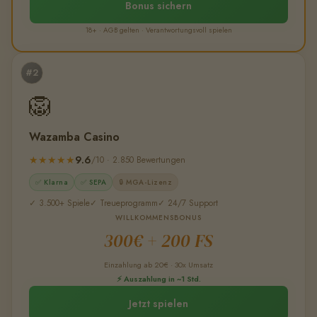
Bonus sichern
18+ · AGB gelten · Verantwortungsvoll spielen
#2
🦁
Wazamba Casino
9.6
★★★★★
/10 · 2.850 Bewertungen
✅ Klarna
✅ SEPA
🔒 MGA-Lizenz
✓ 3.500+ Spiele
✓ Treueprogramm
✓ 24/7 Support
WILLKOMMENSBONUS
300€ + 200 FS
Einzahlung ab 20€ · 30x Umsatz
⚡ Auszahlung in ~1 Std.
Jetzt spielen