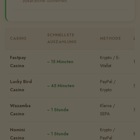
zusätzliche Sicherheit.
SCHNELLSTE
CASINO
METHODE
LI
AUSZAHLUNG
Fastpay
Krypto / E-
~ 15 Minuten
10
Casino
Wallet
Lucky Bird
PayPal /
~ 45 Minuten
5.
Casino
Krypto
Wazamba
Klarna /
~ 1 Stunde
7.
Casino
SEPA
Nomini
Krypto /
~ 1 Stunde
8.
Casino
PayPal