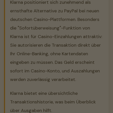
Klarna positioniert sich zunehmend als
ernsthafte Alternative zu PayPal bei neuen
deutschen Casino-Plattformen. Besonders
die "Sofortüberweisung"-Funktion von
Klarna ist für Casino-Einzahlungen attraktiv:
Sie autorisieren die Transaktion direkt über
Ihr Online-Banking, ohne Kartendaten
eingeben zu müssen. Das Geld erscheint
sofort im Casino-Konto, und Auszahlungen
werden zuverlässig verarbeitet.
Klarna bietet eine übersichtliche
Transaktionshistorie, was beim Überblick
über Ausgaben hilft.