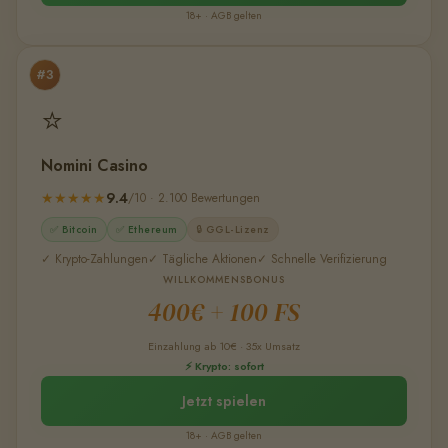
18+ · AGB gelten
#3
⭐
Nomini Casino
9.4
★★★★★
/10 · 2.100 Bewertungen
✅ Bitcoin
✅ Ethereum
🔒 GGL-Lizenz
✓ Krypto-Zahlungen
✓ Tägliche Aktionen
✓ Schnelle Verifizierung
WILLKOMMENSBONUS
400€ + 100 FS
Einzahlung ab 10€ · 35x Umsatz
⚡ Krypto: sofort
Jetzt spielen
18+ · AGB gelten