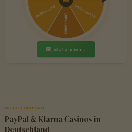
🎰 Jetzt drehen
BELIEBTE METHODEN
PayPal & Klarna Casinos in
Deutschland