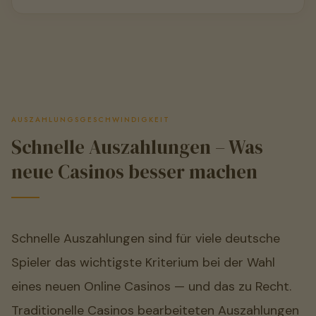
AUSZAHLUNGSGESCHWINDIGKEIT
Schnelle Auszahlungen – Was
neue Casinos besser machen
Schnelle Auszahlungen sind für viele deutsche
Spieler das wichtigste Kriterium bei der Wahl
eines neuen Online Casinos — und das zu Recht.
Traditionelle Casinos bearbeiteten Auszahlungen