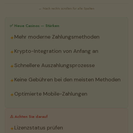
← Nach rechts scrollen für alle Spalten
✅ Neue Casinos — Stärken
Mehr moderne Zahlungsmethoden
Krypto-Integration von Anfang an
Schnellere Auszahlungsprozesse
Keine Gebühren bei den meisten Methoden
Optimierte Mobile-Zahlungen
⚠️ Achten Sie darauf
Lizenzstatus prüfen