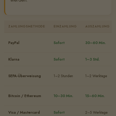
ZAHLUNGSMETHODE
EINZAHLUNG
AUSZAHLUNG
PayPal
Sofort
30–60 Min.
Klarna
Sofort
1–3 Std.
SEPA-Überweisung
1–2 Stunden
1–2 Werktage
Bitcoin / Ethereum
10–30 Min.
15–60 Min.
Visa / Mastercard
Sofort
2–5 Werktage