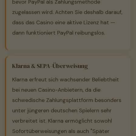
bevor PayPal als Zahlungsmethode
zugelassen wird. Achten Sie deshalb darauf,
dass das Casino eine aktive Lizenz hat —
dann funktioniert PayPal reibungslos.
Klarna & SEPA-Überweisung
Klarna erfreut sich wachsender Beliebtheit
bei neuen Casino-Anbietern, da die
schwedische Zahlungsplattform besonders
unter jüngeren deutschen Spielern sehr
verbreitet ist. Klarna ermöglicht sowohl
Sofortüberweisungen als auch "Später