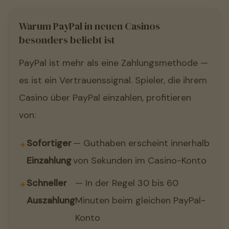
Warum PayPal in neuen Casinos
besonders beliebt ist
PayPal ist mehr als eine Zahlungsmethode —
es ist ein Vertrauenssignal. Spieler, die ihrem
Casino über PayPal einzahlen, profitieren
von:
Sofortiger
— Guthaben erscheint innerhalb
Einzahlung
von Sekunden im Casino-Konto
Schneller
— In der Regel 30 bis 60
Auszahlung
Minuten beim gleichen PayPal-
Konto