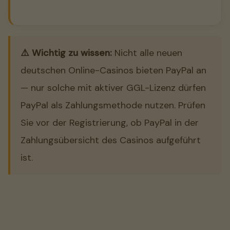
⚠️ Wichtig zu wissen:
Nicht alle neuen
deutschen Online-Casinos bieten PayPal an
— nur solche mit aktiver GGL-Lizenz dürfen
PayPal als Zahlungsmethode nutzen. Prüfen
Sie vor der Registrierung, ob PayPal in der
Zahlungsübersicht des Casinos aufgeführt
ist.