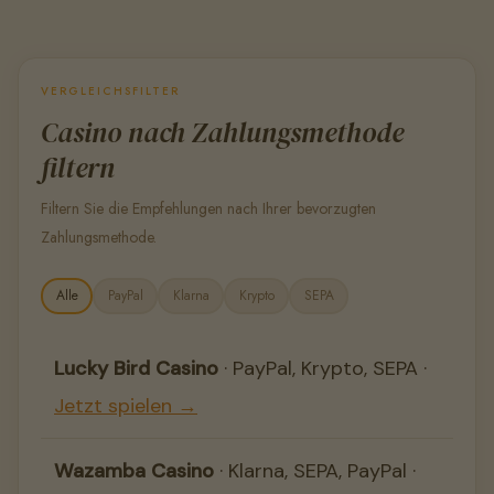
VERGLEICHSFILTER
Casino nach Zahlungsmethode
filtern
Filtern Sie die Empfehlungen nach Ihrer bevorzugten
Zahlungsmethode.
Alle
PayPal
Klarna
Krypto
SEPA
Lucky Bird Casino
· PayPal, Krypto, SEPA ·
Jetzt spielen →
Wazamba Casino
· Klarna, SEPA, PayPal ·