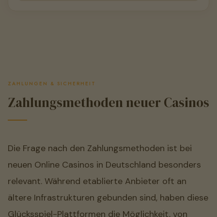
ZAHLUNGEN & SICHERHEIT
Zahlungsmethoden neuer Casinos
Die Frage nach den Zahlungsmethoden ist bei
neuen Online Casinos in Deutschland besonders
relevant. Während etablierte Anbieter oft an
ältere Infrastrukturen gebunden sind, haben diese
Glücksspiel-Plattformen die Möglichkeit, von