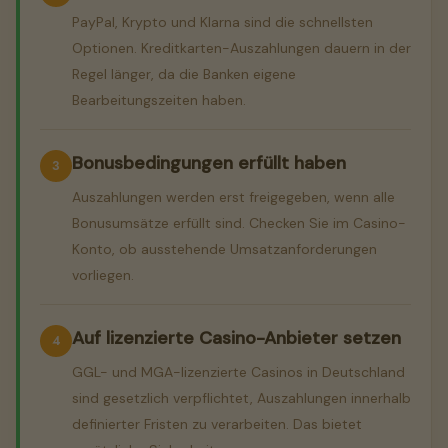
PayPal, Krypto und Klarna sind die schnellsten
Optionen. Kreditkarten-Auszahlungen dauern in der
Regel länger, da die Banken eigene
Bearbeitungszeiten haben.
Bonusbedingungen erfüllt haben
Auszahlungen werden erst freigegeben, wenn alle
Bonusumsätze erfüllt sind. Checken Sie im Casino-
Konto, ob ausstehende Umsatzanforderungen
vorliegen.
Auf lizenzierte Casino-Anbieter setzen
GGL- und MGA-lizenzierte Casinos in Deutschland
sind gesetzlich verpflichtet, Auszahlungen innerhalb
definierter Fristen zu verarbeiten. Das bietet