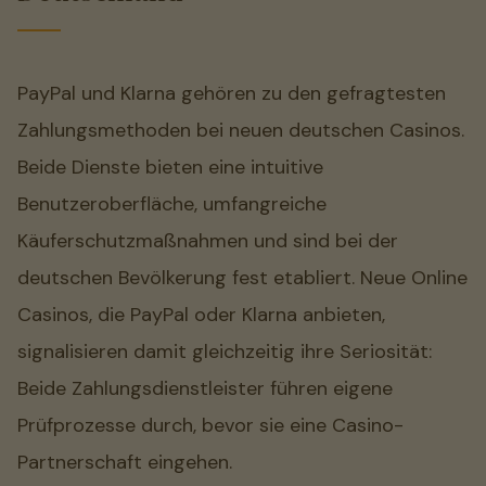
PayPal und Klarna gehören zu den gefragtesten
Zahlungsmethoden bei neuen deutschen Casinos.
Beide Dienste bieten eine intuitive
Benutzeroberfläche, umfangreiche
Käuferschutzmaßnahmen und sind bei der
deutschen Bevölkerung fest etabliert. Neue Online
Casinos, die PayPal oder Klarna anbieten,
signalisieren damit gleichzeitig ihre Seriosität:
Beide Zahlungsdienstleister führen eigene
Prüfprozesse durch, bevor sie eine Casino-
Partnerschaft eingehen.