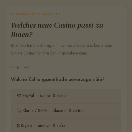
INTERAKTIVER RATGEBER
Welches neue Casino passt zu
Ihnen?
Beantworten Sie 3 Fragen — wir empfehlen das beste neue
Online Casino für Ihre Zahlungspräferenzen.
Frage 1 von 3
Welche Zahlungsmethode bevorzugen Sie?
💳 PayPal — schnell & sicher
🏷️ Klarna / SEPA — klassisch & vertraut
₿ Krypto — anonym & sofort