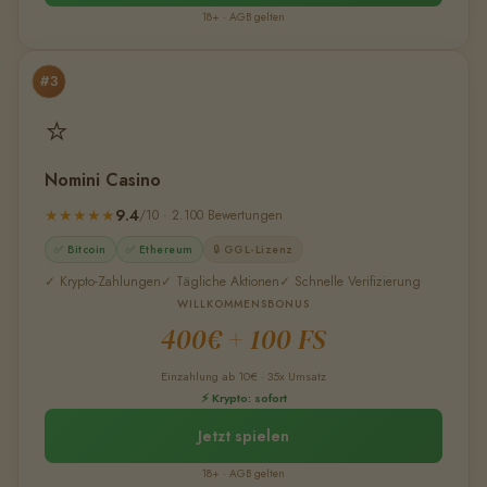
18+ · AGB gelten
#3
⭐
Nomini Casino
9.4
★★★★★
/10 · 2.100 Bewertungen
✅ Bitcoin
✅ Ethereum
🔒 GGL-Lizenz
✓ Krypto-Zahlungen
✓ Tägliche Aktionen
✓ Schnelle Verifizierung
WILLKOMMENSBONUS
400€ + 100 FS
Einzahlung ab 10€ · 35x Umsatz
⚡ Krypto: sofort
Jetzt spielen
18+ · AGB gelten