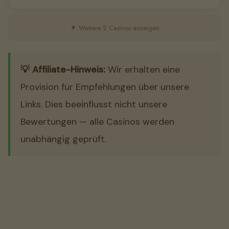
▼ Weitere 2 Casinos anzeigen
💡 Affiliate-Hinweis:
Wir erhalten eine
Provision für Empfehlungen über unsere
Links. Dies beeinflusst nicht unsere
Bewertungen — alle Casinos werden
unabhängig geprüft.