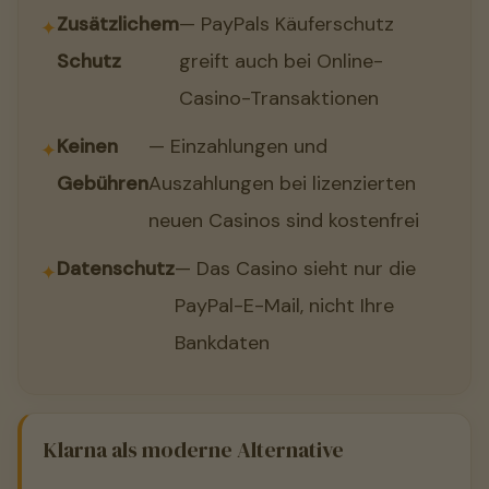
Zusätzlichem
— PayPals Käuferschutz
Schutz
greift auch bei Online-
Casino-Transaktionen
Keinen
— Einzahlungen und
Gebühren
Auszahlungen bei lizenzierten
neuen Casinos sind kostenfrei
Datenschutz
— Das Casino sieht nur die
PayPal-E-Mail, nicht Ihre
Bankdaten
Klarna als moderne Alternative