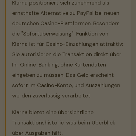
Klarna positioniert sich zunehmend als
ernsthafte Alternative zu PayPal bei neuen
deutschen Casino-Plattformen. Besonders
die "Sofortüberweisung"-Funktion von
Klarna ist für Casino-Einzahlungen attraktiv:
Sie autorisieren die Transaktion direkt über
Ihr Online-Banking, ohne Kartendaten
eingeben zu müssen. Das Geld erscheint
sofort im Casino-Konto, und Auszahlungen
werden zuverlässig verarbeitet.
Klarna bietet eine übersichtliche
Transaktionshistorie, was beim Überblick
über Ausgaben hilft.