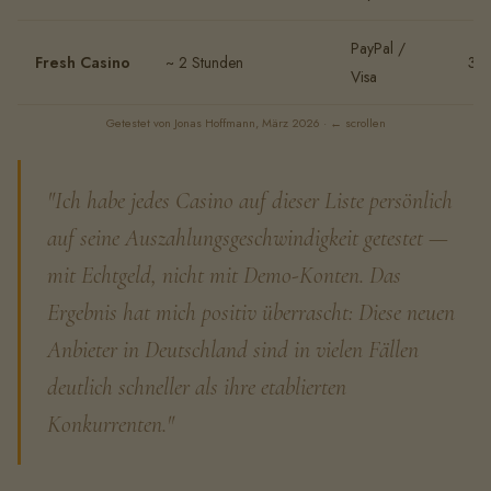
PayPal /
Fresh Casino
~ 2 Stunden
3.
Visa
Getestet von Jonas Hoffmann, März 2026 · ← scrollen
"Ich habe jedes Casino auf dieser Liste persönlich
auf seine Auszahlungsgeschwindigkeit getestet —
mit Echtgeld, nicht mit Demo-Konten. Das
Ergebnis hat mich positiv überrascht: Diese neuen
Anbieter in Deutschland sind in vielen Fällen
deutlich schneller als ihre etablierten
Konkurrenten."