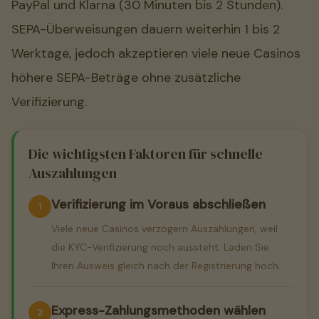
PayPal und Klarna (30 Minuten bis 2 Stunden).
SEPA-Überweisungen dauern weiterhin 1 bis 2
Werktage, jedoch akzeptieren viele neue Casinos
höhere SEPA-Beträge ohne zusätzliche
Verifizierung.
Die wichtigsten Faktoren für schnelle
Auszahlungen
Verifizierung im Voraus abschließen
Viele neue Casinos verzögern Auszahlungen, weil
die KYC-Verifizierung noch aussteht. Laden Sie
Ihren Ausweis gleich nach der Registrierung hoch.
Express-Zahlungsmethoden wählen