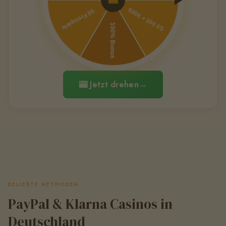
🎰 Jetzt drehen
BELIEBTE METHODEN
PayPal & Klarna Casinos in
Deutschland