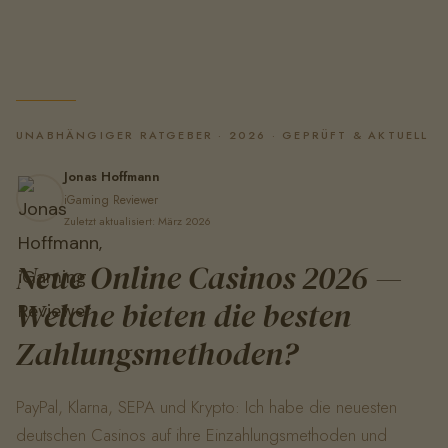
UNABHÄNGIGER RATGEBER · 2026 · GEPRÜFT & AKTUELL
Jonas Hoffmann
iGaming Reviewer
Zuletzt aktualisiert: März 2026
Neue Online Casinos 2026 —
Welche bieten die besten
Zahlungsmethoden?
PayPal, Klarna, SEPA und Krypto: Ich habe die neuesten
deutschen Casinos auf ihre Einzahlungsmethoden und