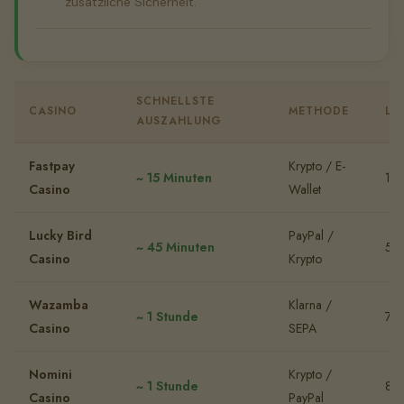
zusätzliche Sicherheit.
SCHNELLSTE
CASINO
METHODE
LI
AUSZAHLUNG
Fastpay
Krypto / E-
~ 15 Minuten
10
Casino
Wallet
Lucky Bird
PayPal /
~ 45 Minuten
5.
Casino
Krypto
Wazamba
Klarna /
~ 1 Stunde
7.
Casino
SEPA
Nomini
Krypto /
~ 1 Stunde
8.
Casino
PayPal