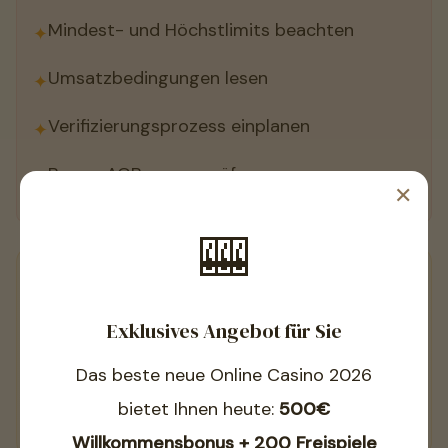
Mindest- und Höchstlimits beachten
Umsatzbedingungen lesen
Verifizierungsprozess einplanen
Bonus-AGB genau prüfen
✕
🎰
🔍 Jonas' Empfehlung:
Wenn Ihnen schnelle
Auszahlungen wichtig sind, wählen Sie ein Casino mit
Exklusives Angebot für Sie
PayPal oder Krypto als primäre
Auszahlungsmethode. Bei Auszahlungen über 500€
Das beste neue Online Casino 2026
empfehle ich zusätzlich SEPA als Backup-Option.
bietet Ihnen heute:
500€
Willkommensbonus + 200 Freispiele