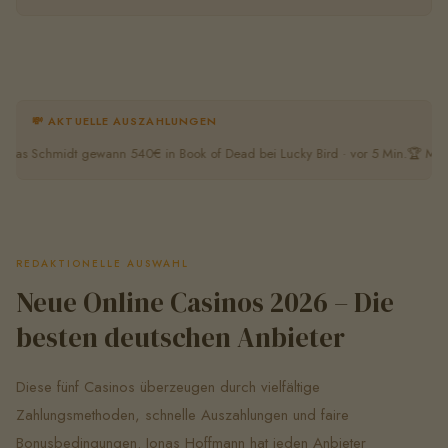
💸 AKTUELLE AUSZAHLUNGEN
hmidt gewann 540€ in Book of Dead bei Lucky Bird · vor 5 Min.
🏆 Michael Ba
REDAKTIONELLE AUSWAHL
Neue Online Casinos 2026 – Die
besten deutschen Anbieter
Diese fünf Casinos überzeugen durch vielfältige
Zahlungsmethoden, schnelle Auszahlungen und faire
Bonusbedingungen. Jonas Hoffmann hat jeden Anbieter