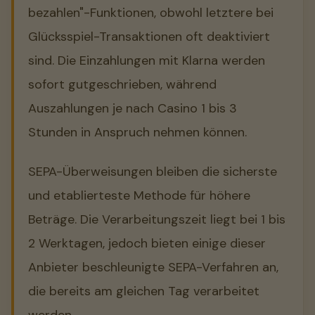
bezahlen"-Funktionen, obwohl letztere bei
Glücksspiel-Transaktionen oft deaktiviert
sind. Die Einzahlungen mit Klarna werden
sofort gutgeschrieben, während
Auszahlungen je nach Casino 1 bis 3
Stunden in Anspruch nehmen können.
SEPA-Überweisungen bleiben die sicherste
und etablierteste Methode für höhere
Beträge. Die Verarbeitungszeit liegt bei 1 bis
2 Werktagen, jedoch bieten einige dieser
Anbieter beschleunigte SEPA-Verfahren an,
die bereits am gleichen Tag verarbeitet
werden.