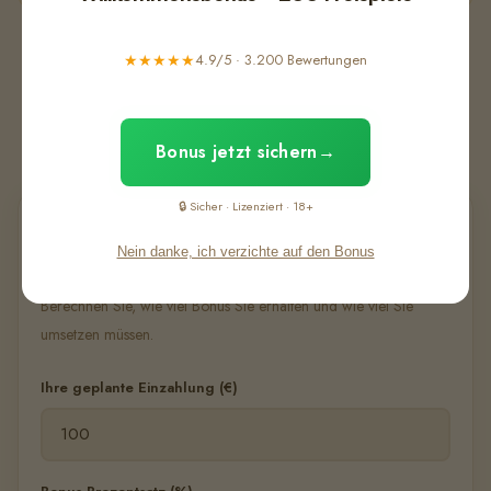
4.9/5 · 3.200 Bewertungen
★★★★★
Bonus jetzt sichern
🔒 Sicher · Lizenziert · 18+
PRAKTISCHES WERKZEUG
Nein danke, ich verzichte auf den Bonus
Bonus-Rechner für neue Casinos
Berechnen Sie, wie viel Bonus Sie erhalten und wie viel Sie
umsetzen müssen.
Ihre geplante Einzahlung (€)