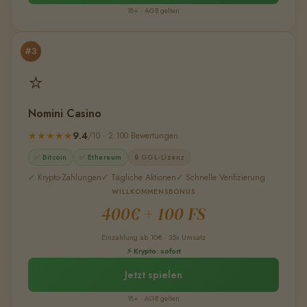
18+ · AGB gelten
#3
⭐
Nomini Casino
9.4
★★★★★
/10 · 2.100 Bewertungen
✅ Bitcoin
✅ Ethereum
🔒 GGL-Lizenz
✓ Krypto-Zahlungen
✓ Tägliche Aktionen
✓ Schnelle Verifizierung
WILLKOMMENSBONUS
400€ + 100 FS
Einzahlung ab 10€ · 35x Umsatz
⚡ Krypto: sofort
Jetzt spielen
18+ · AGB gelten