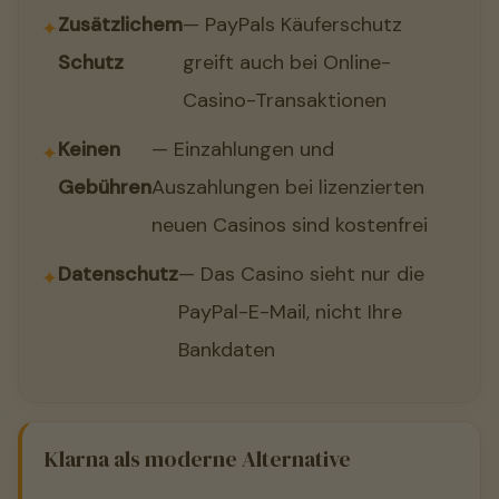
Zusätzlichem
— PayPals Käuferschutz
Schutz
greift auch bei Online-
Casino-Transaktionen
Keinen
— Einzahlungen und
Gebühren
Auszahlungen bei lizenzierten
neuen Casinos sind kostenfrei
Datenschutz
— Das Casino sieht nur die
PayPal-E-Mail, nicht Ihre
Bankdaten
Klarna als moderne Alternative