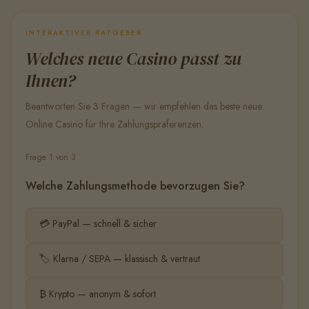
INTERAKTIVER RATGEBER
Welches neue Casino passt zu
Ihnen?
Beantworten Sie 3 Fragen — wir empfehlen das beste neue
Online Casino für Ihre Zahlungspräferenzen.
Frage 1 von 3
Welche Zahlungsmethode bevorzugen Sie?
💳 PayPal — schnell & sicher
🏷️ Klarna / SEPA — klassisch & vertraut
₿ Krypto — anonym & sofort