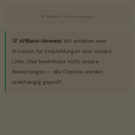
▼ Weitere 2 Casinos anzeigen
💡 Affiliate-Hinweis:
Wir erhalten eine
Provision für Empfehlungen über unsere
Links. Dies beeinflusst nicht unsere
Bewertungen — alle Casinos werden
unabhängig geprüft.