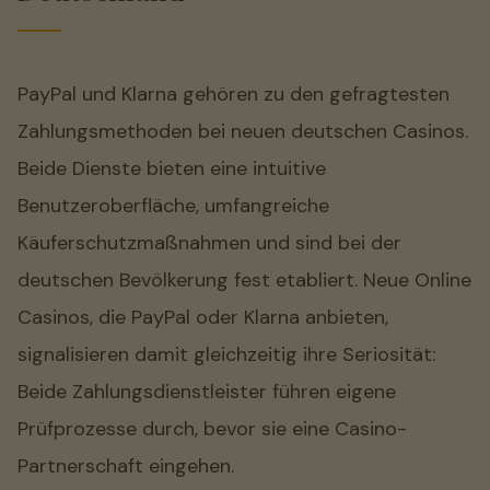
PayPal und Klarna gehören zu den gefragtesten
Zahlungsmethoden bei neuen deutschen Casinos.
Beide Dienste bieten eine intuitive
Benutzeroberfläche, umfangreiche
Käuferschutzmaßnahmen und sind bei der
deutschen Bevölkerung fest etabliert. Neue Online
Casinos, die PayPal oder Klarna anbieten,
signalisieren damit gleichzeitig ihre Seriosität:
Beide Zahlungsdienstleister führen eigene
Prüfprozesse durch, bevor sie eine Casino-
Partnerschaft eingehen.