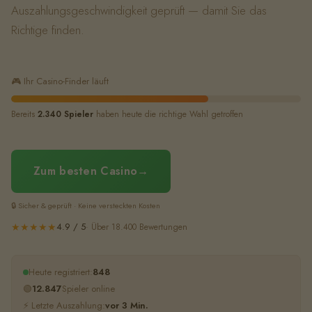
Auszahlungsgeschwindigkeit geprüft — damit Sie das
Richtige finden.
🎮 Ihr Casino-Finder läuft
Bereits
2.340 Spieler
haben heute die richtige Wahl getroffen
Zum besten Casino
🔒 Sicher & geprüft · Keine versteckten Kosten
4.9 / 5
★★★★★
· Über 18.400 Bewertungen
Heute registriert:
848
🟢
12.847
Spieler online
⚡ Letzte Auszahlung:
vor 3 Min.