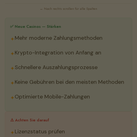
← Nach rechts scrollen für alle Spalten
✅ Neue Casinos — Stärken
Mehr moderne Zahlungsmethoden
Krypto-Integration von Anfang an
Schnellere Auszahlungsprozesse
Keine Gebühren bei den meisten Methoden
Optimierte Mobile-Zahlungen
⚠️ Achten Sie darauf
Lizenzstatus prüfen