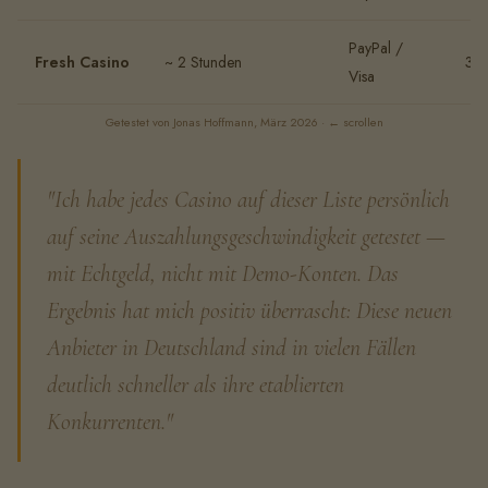
PayPal /
Fresh Casino
~ 2 Stunden
3.
Visa
Getestet von Jonas Hoffmann, März 2026 · ← scrollen
"Ich habe jedes Casino auf dieser Liste persönlich
auf seine Auszahlungsgeschwindigkeit getestet —
mit Echtgeld, nicht mit Demo-Konten. Das
Ergebnis hat mich positiv überrascht: Diese neuen
Anbieter in Deutschland sind in vielen Fällen
deutlich schneller als ihre etablierten
Konkurrenten."