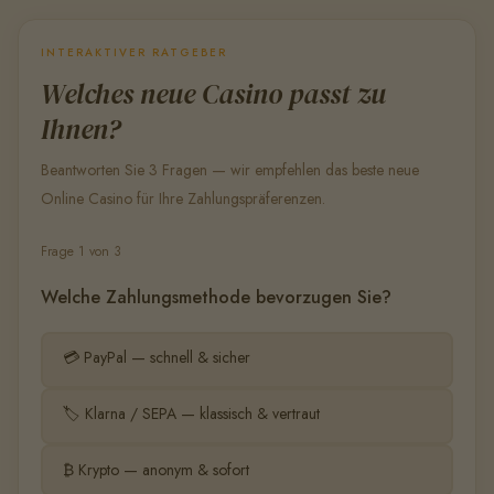
INTERAKTIVER RATGEBER
Welches neue Casino passt zu
Ihnen?
Beantworten Sie 3 Fragen — wir empfehlen das beste neue
Online Casino für Ihre Zahlungspräferenzen.
Frage 1 von 3
Welche Zahlungsmethode bevorzugen Sie?
💳 PayPal — schnell & sicher
🏷️ Klarna / SEPA — klassisch & vertraut
₿ Krypto — anonym & sofort