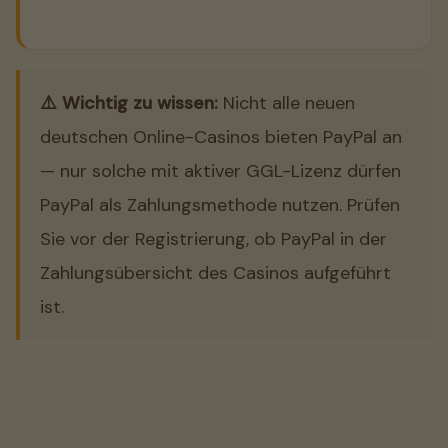
⚠️ Wichtig zu wissen:
Nicht alle neuen
deutschen Online-Casinos bieten PayPal an
— nur solche mit aktiver GGL-Lizenz dürfen
PayPal als Zahlungsmethode nutzen. Prüfen
Sie vor der Registrierung, ob PayPal in der
Zahlungsübersicht des Casinos aufgeführt
ist.