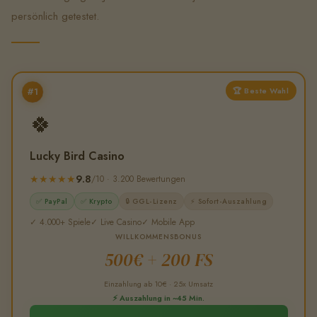
persönlich getestet.
#1
🍀
Lucky Bird Casino
9.8
★★★★★
/10 · 3.200 Bewertungen
✅ PayPal
✅ Krypto
🔒 GGL-Lizenz
⚡ Sofort-Auszahlung
✓ 4.000+ Spiele
✓ Live Casino
✓ Mobile App
WILLKOMMENSBONUS
500€ + 200 FS
Einzahlung ab 10€ · 25x Umsatz
⚡ Auszahlung in ~45 Min.