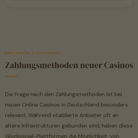
ZAHLUNGEN & SICHERHEIT
Zahlungsmethoden neuer Casinos
Die Frage nach den Zahlungsmethoden ist bei
neuen Online Casinos in Deutschland besonders
relevant. Während etablierte Anbieter oft an
ältere Infrastrukturen gebunden sind, haben diese
Glücksspiel-Plattformen die Möglichkeit, von