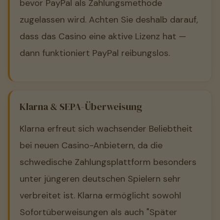
bevor PayPal als Zahlungsmethode
zugelassen wird. Achten Sie deshalb darauf,
dass das Casino eine aktive Lizenz hat —
dann funktioniert PayPal reibungslos.
Klarna & SEPA-Überweisung
Klarna erfreut sich wachsender Beliebtheit
bei neuen Casino-Anbietern, da die
schwedische Zahlungsplattform besonders
unter jüngeren deutschen Spielern sehr
verbreitet ist. Klarna ermöglicht sowohl
Sofortüberweisungen als auch "Später