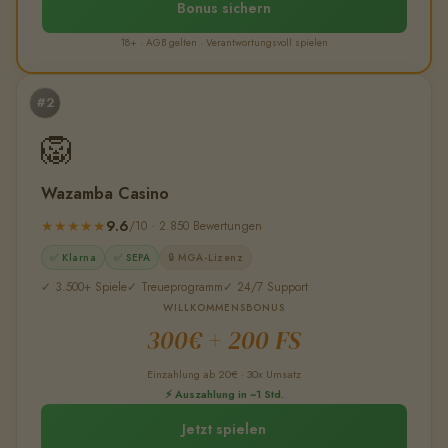
Bonus sichern
18+ · AGB gelten · Verantwortungsvoll spielen
#2
🦁
Wazamba Casino
9.6
★★★★★
/10 · 2.850 Bewertungen
✅ Klarna
✅ SEPA
🔒 MGA-Lizenz
✓ 3.500+ Spiele
✓ Treueprogramm
✓ 24/7 Support
WILLKOMMENSBONUS
300€ + 200 FS
Einzahlung ab 20€ · 30x Umsatz
⚡ Auszahlung in ~1 Std.
Jetzt spielen