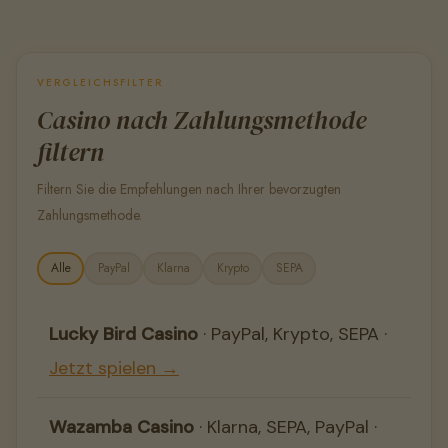
VERGLEICHSFILTER
Casino nach Zahlungsmethode
filtern
Filtern Sie die Empfehlungen nach Ihrer bevorzugten
Zahlungsmethode.
Alle
PayPal
Klarna
Krypto
SEPA
Lucky Bird Casino
· PayPal, Krypto, SEPA ·
Jetzt spielen →
Wazamba Casino
· Klarna, SEPA, PayPal ·