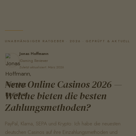
UNABHÄNGIGER RATGEBER · 2026 · GEPRÜFT & AKTUELL
Jonas Hoffmann
iGaming Reviewer
Zuletzt aktualisiert: März 2026
Neue Online Casinos 2026 —
Welche bieten die besten
Zahlungsmethoden?
PayPal, Klarna, SEPA und Krypto: Ich habe die neuesten
deutschen Casinos auf ihre Einzahlungsmethoden und