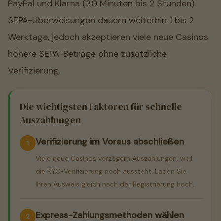
PayPal und Klarna (30 Minuten bis 2 Stunden).
SEPA-Überweisungen dauern weiterhin 1 bis 2
Werktage, jedoch akzeptieren viele neue Casinos
höhere SEPA-Beträge ohne zusätzliche
Verifizierung.
Die wichtigsten Faktoren für schnelle
Auszahlungen
Verifizierung im Voraus abschließen
Viele neue Casinos verzögern Auszahlungen, weil
die KYC-Verifizierung noch aussteht. Laden Sie
Ihren Ausweis gleich nach der Registrierung hoch.
Express-Zahlungsmethoden wählen