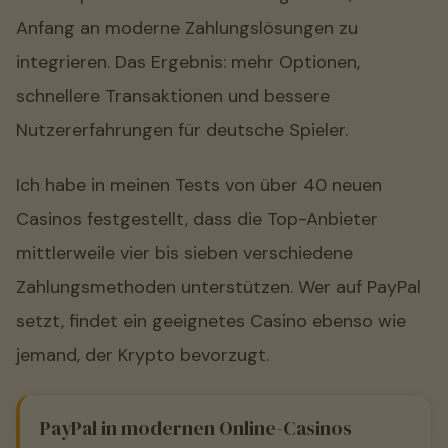
Anfang an moderne Zahlungslösungen zu
integrieren. Das Ergebnis: mehr Optionen,
schnellere Transaktionen und bessere
Nutzererfahrungen für deutsche Spieler.
Ich habe in meinen Tests von über 40 neuen
Casinos festgestellt, dass die Top-Anbieter
mittlerweile vier bis sieben verschiedene
Zahlungsmethoden unterstützen. Wer auf PayPal
setzt, findet ein geeignetes Casino ebenso wie
jemand, der Krypto bevorzugt.
PayPal in modernen Online-Casinos