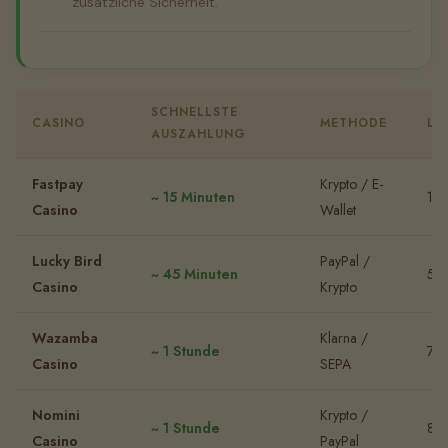
zusätzliche Sicherheit.
SCHNELLSTE
CASINO
METHODE
LI
AUSZAHLUNG
Fastpay
Krypto / E-
~ 15 Minuten
10
Casino
Wallet
Lucky Bird
PayPal /
~ 45 Minuten
5.
Casino
Krypto
Wazamba
Klarna /
~ 1 Stunde
7.
Casino
SEPA
Nomini
Krypto /
~ 1 Stunde
8.
Casino
PayPal