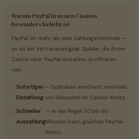
Warum PayPal in neuen Casinos
besonders beliebt ist
PayPal ist mehr als eine Zahlungsmethode —
es ist ein Vertrauenssignal. Spieler, die ihrem
Casino über PayPal einzahlen, profitieren
von:
Sofortiger
— Guthaben erscheint innerhalb
Einzahlung
von Sekunden im Casino-Konto
Schneller
— In der Regel 30 bis 60
Auszahlung
Minuten beim gleichen PayPal-
Konto