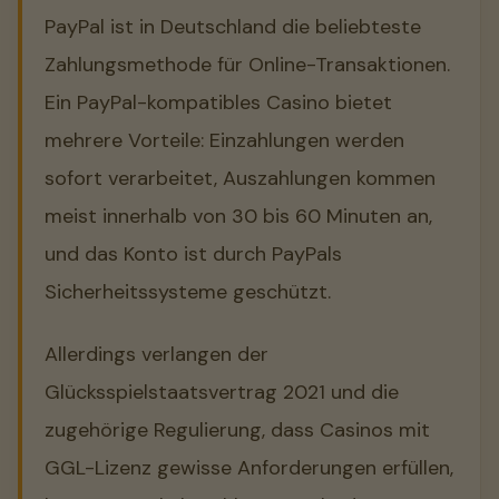
PayPal ist in Deutschland die beliebteste
Zahlungsmethode für Online-Transaktionen.
Ein PayPal-kompatibles Casino bietet
mehrere Vorteile: Einzahlungen werden
sofort verarbeitet, Auszahlungen kommen
meist innerhalb von 30 bis 60 Minuten an,
und das Konto ist durch PayPals
Sicherheitssysteme geschützt.
Allerdings verlangen der
Glücksspielstaatsvertrag 2021 und die
zugehörige Regulierung, dass Casinos mit
GGL-Lizenz gewisse Anforderungen erfüllen,