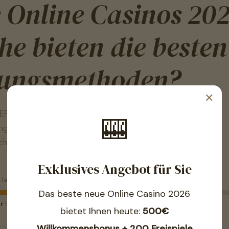
 Online Casinos 20
he bieten die besten
ungsmethoden?
✕
 SEPA und Krypto: Ich habe die neuesten deutschen Casinos
🎰
lungsmethoden und Auszahlungsgeschwindigkeit geprüft —
chtige finden.
Exklusives Angebot für Sie
 läuft
Das beste neue Online Casino 2026
r
haben heute die richtige Wahl getroffen
bietet Ihnen heute:
500€
Willkommensbonus + 200 Freispiele