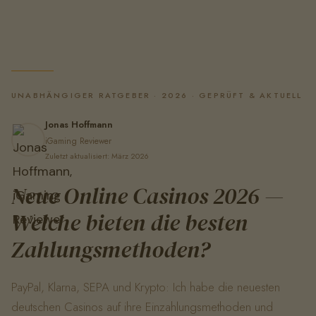
UNABHÄNGIGER RATGEBER · 2026 · GEPRÜFT & AKTUELL
Jonas Hoffmann
iGaming Reviewer
Zuletzt aktualisiert: März 2026
Neue Online Casinos 2026 —
Welche bieten die besten
Zahlungsmethoden?
PayPal, Klarna, SEPA und Krypto: Ich habe die neuesten
deutschen Casinos auf ihre Einzahlungsmethoden und