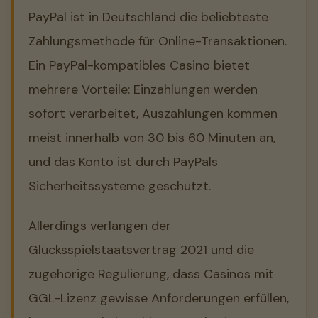
PayPal ist in Deutschland die beliebteste
Zahlungsmethode für Online-Transaktionen.
Ein PayPal-kompatibles Casino bietet
mehrere Vorteile: Einzahlungen werden
sofort verarbeitet, Auszahlungen kommen
meist innerhalb von 30 bis 60 Minuten an,
und das Konto ist durch PayPals
Sicherheitssysteme geschützt.
Allerdings verlangen der
Glücksspielstaatsvertrag 2021 und die
zugehörige Regulierung, dass Casinos mit
GGL-Lizenz gewisse Anforderungen erfüllen,