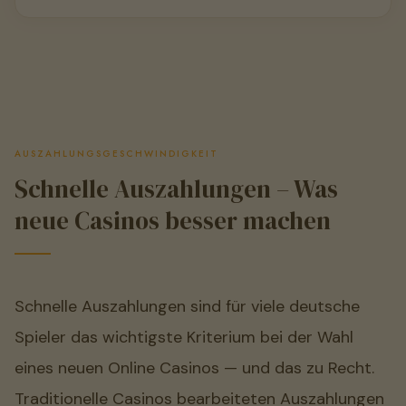
AUSZAHLUNGSGESCHWINDIGKEIT
Schnelle Auszahlungen – Was
neue Casinos besser machen
Schnelle Auszahlungen sind für viele deutsche
Spieler das wichtigste Kriterium bei der Wahl
eines neuen Online Casinos — und das zu Recht.
Traditionelle Casinos bearbeiteten Auszahlungen