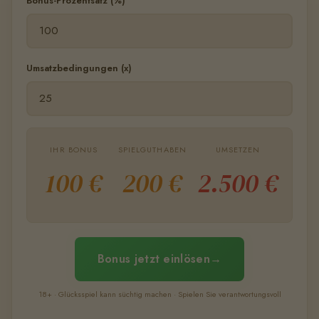
Bonus-Prozentsatz (%)
Umsatzbedingungen (x)
IHR BONUS
SPIELGUTHABEN
UMSETZEN
100 €
200 €
2.500 €
Bonus jetzt einlösen
18+ · Glücksspiel kann süchtig machen · Spielen Sie verantwortungsvoll