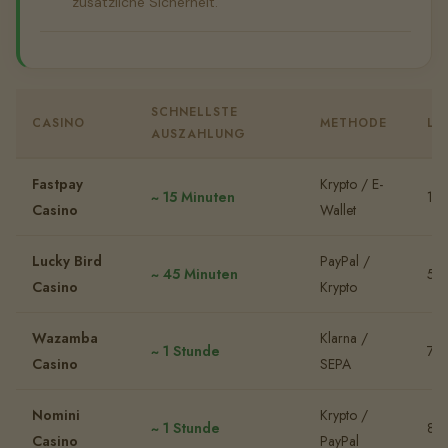
zusätzliche Sicherheit.
SCHNELLSTE
CASINO
METHODE
LI
AUSZAHLUNG
Fastpay
Krypto / E-
~ 15 Minuten
10
Casino
Wallet
Lucky Bird
PayPal /
~ 45 Minuten
5.
Casino
Krypto
Wazamba
Klarna /
~ 1 Stunde
7.
Casino
SEPA
Nomini
Krypto /
~ 1 Stunde
8.
Casino
PayPal