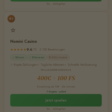
18+ · AGB gelten
#3
⭐
Nomini Casino
9.4
★★★★★
/10 · 2.100 Bewertungen
✅ Bitcoin
✅ Ethereum
🔒 GGL-Lizenz
✓ Krypto-Zahlungen
✓ Tägliche Aktionen
✓ Schnelle Verifizierung
WILLKOMMENSBONUS
400€ + 100 FS
Einzahlung ab 10€ · 35x Umsatz
⚡ Krypto: sofort
Jetzt spielen
18+ · AGB gelten