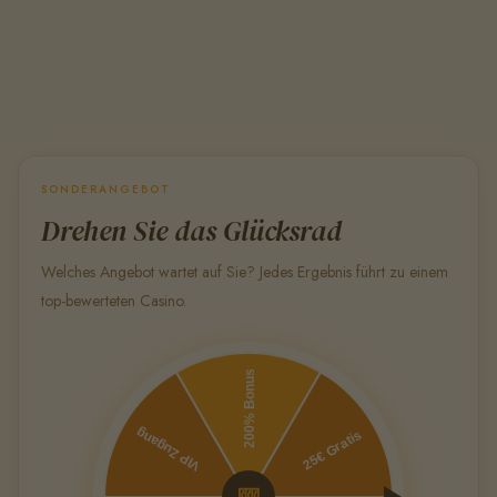
SONDERANGEBOT
Drehen Sie das Glücksrad
Welches Angebot wartet auf Sie? Jedes Ergebnis führt zu einem
top-bewerteten Casino.