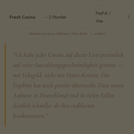
PayPal /
Fresh Casino
~ 2 Stunden
3.
Visa
Getestet von Jonas Hoffmann, März 2026 · ← scrollen
"Ich habe jedes Casino auf dieser Liste persönlich
auf seine Auszahlungsgeschwindigkeit getestet —
mit Echtgeld, nicht mit Demo-Konten. Das
Ergebnis hat mich positiv überrascht: Diese neuen
Anbieter in Deutschland sind in vielen Fällen
deutlich schneller als ihre etablierten
Konkurrenten."