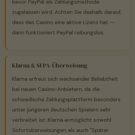
bevor PayPal als Zahlungsmethode
zugelassen wird. Achten Sie deshalb darauf,
dass das Casino eine aktive Lizenz hat —
dann funktioniert PayPal reibungslos.
Klarna & SEPA-Überweisung
Klarna erfreut sich wachsender Beliebtheit
bei neuen Casino-Anbietern, da die
schwedische Zahlungsplattform besonders
unter jüngeren deutschen Spielern sehr
verbreitet ist. Klarna ermöglicht sowohl
Sofortüberweisungen als auch "Später