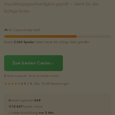
Auszahlungsgeschwindigkeit geprüft — damit Sie das
Richtige finden.
🎮 Ihr Casino-Finder läuft
Bereits
2.340 Spieler
haben heute die richtige Wahl getroffen
Zum besten Casino
🔒 Sicher & geprüft · Keine versteckten Kosten
4.9 / 5
★★★★★
· Über 18.400 Bewertungen
Heute registriert:
848
🟢
12.847
Spieler online
⚡ Letzte Auszahlung:
vor 3 Min.