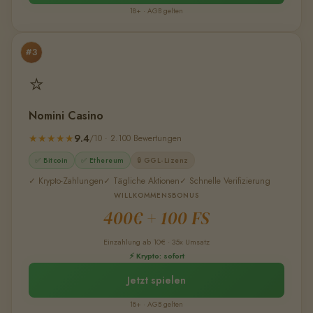
18+ · AGB gelten
#3
⭐
Nomini Casino
9.4
★★★★★
/10 · 2.100 Bewertungen
✅ Bitcoin
✅ Ethereum
🔒 GGL-Lizenz
✓ Krypto-Zahlungen
✓ Tägliche Aktionen
✓ Schnelle Verifizierung
WILLKOMMENSBONUS
400€ + 100 FS
Einzahlung ab 10€ · 35x Umsatz
⚡ Krypto: sofort
Jetzt spielen
18+ · AGB gelten