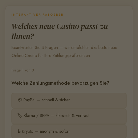
INTERAKTIVER RATGEBER
Welches neue Casino passt zu
Ihnen?
Beantworten Sie 3 Fragen — wir empfehlen das beste neue
Online Casino für Ihre Zahlungspräferenzen.
Frage 1 von 3
Welche Zahlungsmethode bevorzugen Sie?
💳 PayPal — schnell & sicher
🏷️ Klarna / SEPA — klassisch & vertraut
₿ Krypto — anonym & sofort