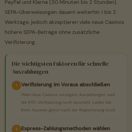
PayPal und Klarna (30 Minuten bis 2 Stunden).
SEPA-Überweisungen dauern weiterhin 1 bis 2
Werktage, jedoch akzeptieren viele neue Casinos
höhere SEPA-Beträge ohne zusätzliche
Verifizierung.
Die wichtigsten Faktoren für schnelle
Auszahlungen
Verifizierung im Voraus abschließen
Viele neue Casinos verzögern Auszahlungen, weil
die KYC-Verifizierung noch aussteht. Laden Sie
Ihren Ausweis gleich nach der Registrierung hoch.
Express-Zahlungsmethoden wählen