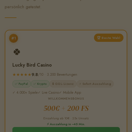
persönlich getestet.
#1
🍀
Lucky Bird Casino
9.8
★★★★★
/10 · 3.200 Bewertungen
✅ PayPal
✅ Krypto
🔒 GGL-Lizenz
⚡ Sofort-Auszahlung
✓ 4.000+ Spiele
✓ Live Casino
✓ Mobile App
WILLKOMMENSBONUS
500€ + 200 FS
Einzahlung ab 10€ · 25x Umsatz
⚡ Auszahlung in ~45 Min.