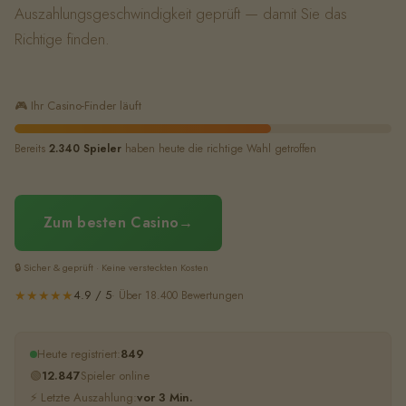
Auszahlungsgeschwindigkeit geprüft — damit Sie das
Richtige finden.
🎮 Ihr Casino-Finder läuft
Bereits
2.340 Spieler
haben heute die richtige Wahl getroffen
Zum besten Casino
🔒 Sicher & geprüft · Keine versteckten Kosten
4.9 / 5
★★★★★
· Über 18.400 Bewertungen
Heute registriert:
849
🟢
12.847
Spieler online
⚡ Letzte Auszahlung:
vor 3 Min.