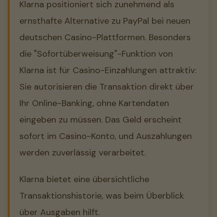
Klarna positioniert sich zunehmend als
ernsthafte Alternative zu PayPal bei neuen
deutschen Casino-Plattformen. Besonders
die "Sofortüberweisung"-Funktion von
Klarna ist für Casino-Einzahlungen attraktiv:
Sie autorisieren die Transaktion direkt über
Ihr Online-Banking, ohne Kartendaten
eingeben zu müssen. Das Geld erscheint
sofort im Casino-Konto, und Auszahlungen
werden zuverlässig verarbeitet.
Klarna bietet eine übersichtliche
Transaktionshistorie, was beim Überblick
über Ausgaben hilft.