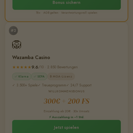
Bonus sichern
18+ · AGB gelten · Verantwortungsvoll spielen
#2
🦁
Wazamba Casino
9.6
★★★★★
/10 · 2.850 Bewertungen
✅ Klarna
✅ SEPA
🔒 MGA-Lizenz
✓ 3.500+ Spiele
✓ Treueprogramm
✓ 24/7 Support
WILLKOMMENSBONUS
300€ + 200 FS
Einzahlung ab 20€ · 30x Umsatz
⚡ Auszahlung in ~1 Std.
Jetzt spielen