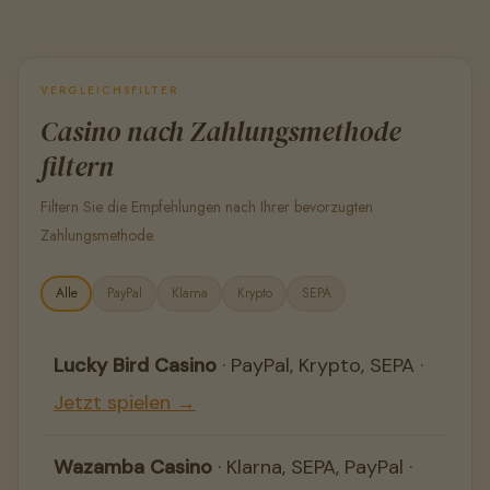
VERGLEICHSFILTER
Casino nach Zahlungsmethode
filtern
Filtern Sie die Empfehlungen nach Ihrer bevorzugten
Zahlungsmethode.
Alle
PayPal
Klarna
Krypto
SEPA
Lucky Bird Casino
· PayPal, Krypto, SEPA ·
Jetzt spielen →
Wazamba Casino
· Klarna, SEPA, PayPal ·