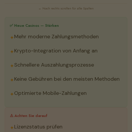
← Nach rechts scrollen für alle Spalten
✅ Neue Casinos — Stärken
Mehr moderne Zahlungsmethoden
Krypto-Integration von Anfang an
Schnellere Auszahlungsprozesse
Keine Gebühren bei den meisten Methoden
Optimierte Mobile-Zahlungen
⚠️ Achten Sie darauf
Lizenzstatus prüfen