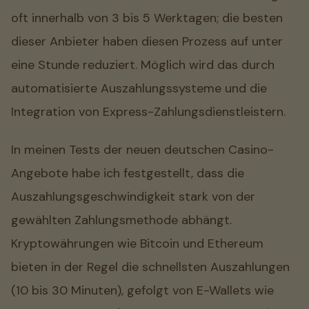
oft innerhalb von 3 bis 5 Werktagen; die besten
dieser Anbieter haben diesen Prozess auf unter
eine Stunde reduziert. Möglich wird das durch
automatisierte Auszahlungssysteme und die
Integration von Express-Zahlungsdienstleistern.
In meinen Tests der neuen deutschen Casino-
Angebote habe ich festgestellt, dass die
Auszahlungsgeschwindigkeit stark von der
gewählten Zahlungsmethode abhängt.
Kryptowährungen wie Bitcoin und Ethereum
bieten in der Regel die schnellsten Auszahlungen
(10 bis 30 Minuten), gefolgt von E-Wallets wie