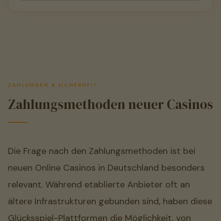
ZAHLUNGEN & SICHERHEIT
Zahlungsmethoden neuer Casinos
Die Frage nach den Zahlungsmethoden ist bei
neuen Online Casinos in Deutschland besonders
relevant. Während etablierte Anbieter oft an
ältere Infrastrukturen gebunden sind, haben diese
Glücksspiel-Plattformen die Möglichkeit, von