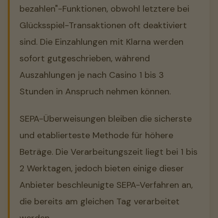
bezahlen"-Funktionen, obwohl letztere bei
Glücksspiel-Transaktionen oft deaktiviert
sind. Die Einzahlungen mit Klarna werden
sofort gutgeschrieben, während
Auszahlungen je nach Casino 1 bis 3
Stunden in Anspruch nehmen können.
SEPA-Überweisungen bleiben die sicherste
und etablierteste Methode für höhere
Beträge. Die Verarbeitungszeit liegt bei 1 bis
2 Werktagen, jedoch bieten einige dieser
Anbieter beschleunigte SEPA-Verfahren an,
die bereits am gleichen Tag verarbeitet
werden.