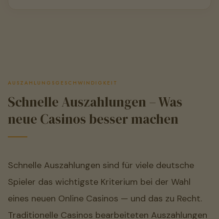
AUSZAHLUNGSGESCHWINDIGKEIT
Schnelle Auszahlungen – Was
neue Casinos besser machen
Schnelle Auszahlungen sind für viele deutsche
Spieler das wichtigste Kriterium bei der Wahl
eines neuen Online Casinos — und das zu Recht.
Traditionelle Casinos bearbeiteten Auszahlungen