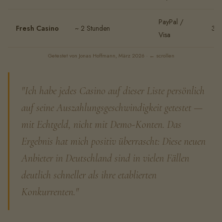
PayPal /
Fresh Casino
~ 2 Stunden
3.
Visa
Getestet von Jonas Hoffmann, März 2026 · ← scrollen
"Ich habe jedes Casino auf dieser Liste persönlich
auf seine Auszahlungsgeschwindigkeit getestet —
mit Echtgeld, nicht mit Demo-Konten. Das
Ergebnis hat mich positiv überrascht: Diese neuen
Anbieter in Deutschland sind in vielen Fällen
deutlich schneller als ihre etablierten
Konkurrenten."