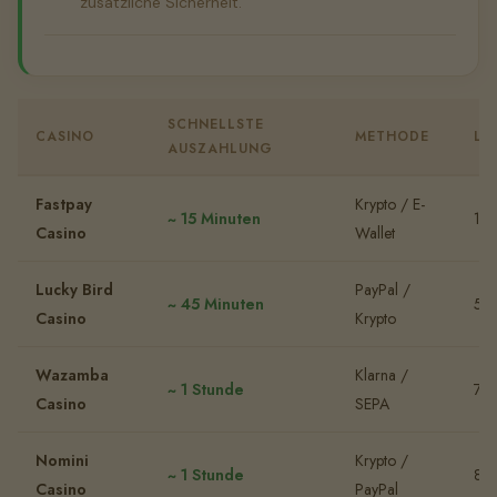
zusätzliche Sicherheit.
SCHNELLSTE
CASINO
METHODE
LI
AUSZAHLUNG
Fastpay
Krypto / E-
~ 15 Minuten
10
Casino
Wallet
Lucky Bird
PayPal /
~ 45 Minuten
5.
Casino
Krypto
Wazamba
Klarna /
~ 1 Stunde
7.
Casino
SEPA
Nomini
Krypto /
~ 1 Stunde
8.
Casino
PayPal