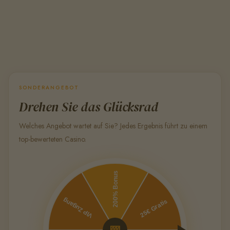
SONDERANGEBOT
Drehen Sie das Glücksrad
Welches Angebot wartet auf Sie? Jedes Ergebnis führt zu einem
top-bewerteten Casino.