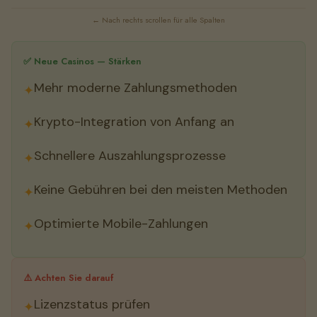
← Nach rechts scrollen für alle Spalten
✅ Neue Casinos — Stärken
Mehr moderne Zahlungsmethoden
Krypto-Integration von Anfang an
Schnellere Auszahlungsprozesse
Keine Gebühren bei den meisten Methoden
Optimierte Mobile-Zahlungen
⚠️ Achten Sie darauf
Lizenzstatus prüfen