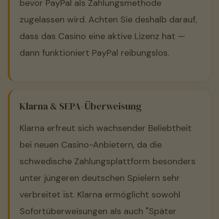
bevor PayPal als Zahlungsmethode
zugelassen wird. Achten Sie deshalb darauf,
dass das Casino eine aktive Lizenz hat —
dann funktioniert PayPal reibungslos.
Klarna & SEPA-Überweisung
Klarna erfreut sich wachsender Beliebtheit
bei neuen Casino-Anbietern, da die
schwedische Zahlungsplattform besonders
unter jüngeren deutschen Spielern sehr
verbreitet ist. Klarna ermöglicht sowohl
Sofortüberweisungen als auch "Später