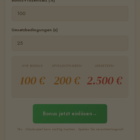
Bonus-Prozentsatz (%)
Umsatzbedingungen (x)
IHR BONUS
SPIELGUTHABEN
UMSETZEN
100 €
200 €
2.500 €
Bonus jetzt einlösen
18+ · Glücksspiel kann süchtig machen · Spielen Sie verantwortungsvoll