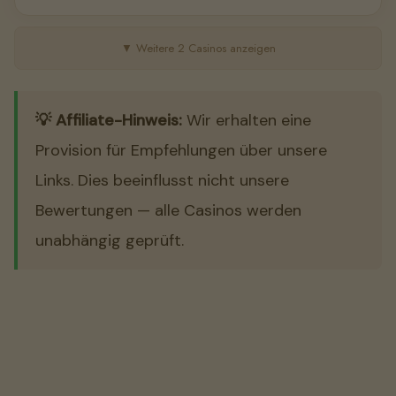
▼ Weitere 2 Casinos anzeigen
💡 Affiliate-Hinweis:
Wir erhalten eine
Provision für Empfehlungen über unsere
Links. Dies beeinflusst nicht unsere
Bewertungen — alle Casinos werden
unabhängig geprüft.