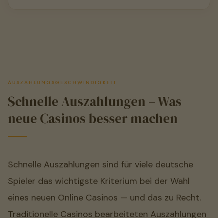
AUSZAHLUNGSGESCHWINDIGKEIT
Schnelle Auszahlungen – Was
neue Casinos besser machen
Schnelle Auszahlungen sind für viele deutsche
Spieler das wichtigste Kriterium bei der Wahl
eines neuen Online Casinos — und das zu Recht.
Traditionelle Casinos bearbeiteten Auszahlungen