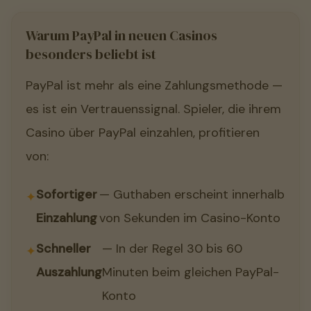
Warum PayPal in neuen Casinos
besonders beliebt ist
PayPal ist mehr als eine Zahlungsmethode —
es ist ein Vertrauenssignal. Spieler, die ihrem
Casino über PayPal einzahlen, profitieren
von:
Sofortiger
— Guthaben erscheint innerhalb
Einzahlung
von Sekunden im Casino-Konto
Schneller
— In der Regel 30 bis 60
Auszahlung
Minuten beim gleichen PayPal-
Konto