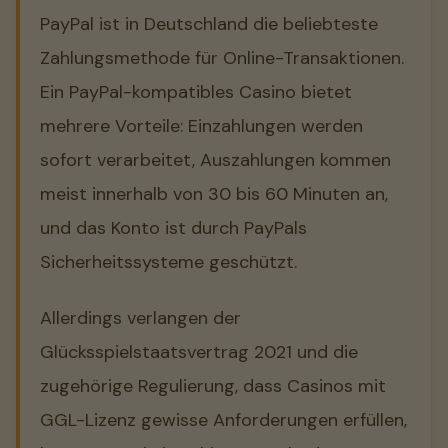
PayPal ist in Deutschland die beliebteste
Zahlungsmethode für Online-Transaktionen.
Ein PayPal-kompatibles Casino bietet
mehrere Vorteile: Einzahlungen werden
sofort verarbeitet, Auszahlungen kommen
meist innerhalb von 30 bis 60 Minuten an,
und das Konto ist durch PayPals
Sicherheitssysteme geschützt.
Allerdings verlangen der
Glücksspielstaatsvertrag 2021 und die
zugehörige Regulierung, dass Casinos mit
GGL-Lizenz gewisse Anforderungen erfüllen,