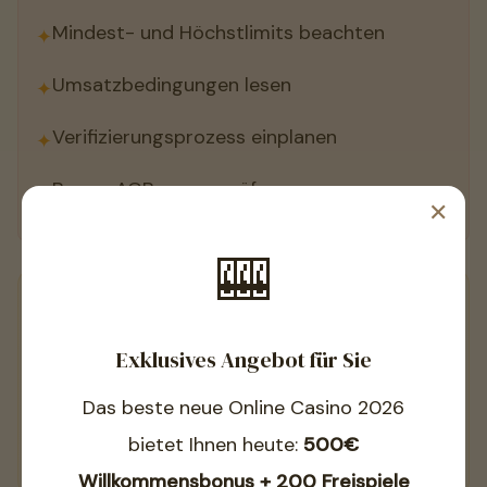
Mindest- und Höchstlimits beachten
Umsatzbedingungen lesen
Verifizierungsprozess einplanen
Bonus-AGB genau prüfen
✕
🎰
🔍 Jonas' Empfehlung:
Wenn Ihnen schnelle
Auszahlungen wichtig sind, wählen Sie ein Casino mit
Exklusives Angebot für Sie
PayPal oder Krypto als primäre
Auszahlungsmethode. Bei Auszahlungen über 500€
Das beste neue Online Casino 2026
empfehle ich zusätzlich SEPA als Backup-Option.
bietet Ihnen heute:
500€
Willkommensbonus + 200 Freispiele