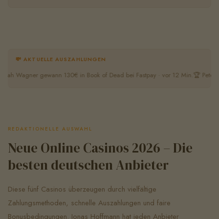
💸 AKTUELLE AUSZAHLUNGEN
Wagner gewann 130€ in Book of Dead bei Fastpay · vor 12 Min.
🏆 Peter Hoffma
REDAKTIONELLE AUSWAHL
Neue Online Casinos 2026 – Die
besten deutschen Anbieter
Diese fünf Casinos überzeugen durch vielfältige
Zahlungsmethoden, schnelle Auszahlungen und faire
Bonusbedingungen. Jonas Hoffmann hat jeden Anbieter