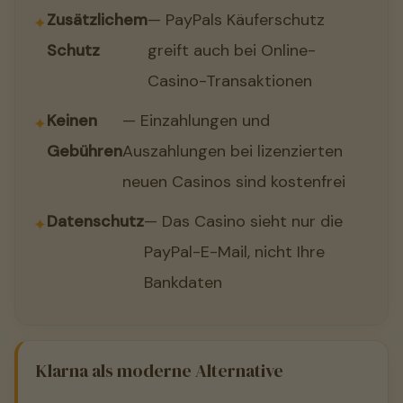
Zusätzlichem
— PayPals Käuferschutz
Schutz
greift auch bei Online-
Casino-Transaktionen
Keinen
— Einzahlungen und
Gebühren
Auszahlungen bei lizenzierten
neuen Casinos sind kostenfrei
Datenschutz
— Das Casino sieht nur die
PayPal-E-Mail, nicht Ihre
Bankdaten
Klarna als moderne Alternative