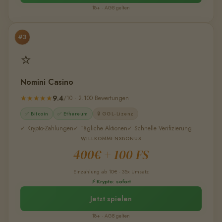
18+ · AGB gelten
#3
⭐
Nomini Casino
9.4
★★★★★
/10 · 2.100 Bewertungen
✅ Bitcoin
✅ Ethereum
🔒 GGL-Lizenz
✓ Krypto-Zahlungen
✓ Tägliche Aktionen
✓ Schnelle Verifizierung
WILLKOMMENSBONUS
400€ + 100 FS
Einzahlung ab 10€ · 35x Umsatz
⚡ Krypto: sofort
Jetzt spielen
18+ · AGB gelten