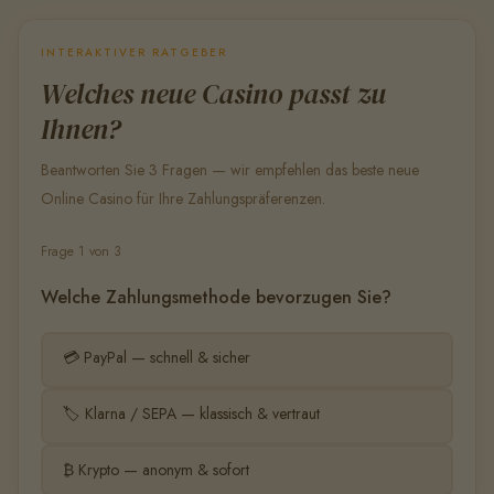
INTERAKTIVER RATGEBER
Welches neue Casino passt zu
Ihnen?
Beantworten Sie 3 Fragen — wir empfehlen das beste neue
Online Casino für Ihre Zahlungspräferenzen.
Frage 1 von 3
Welche Zahlungsmethode bevorzugen Sie?
💳 PayPal — schnell & sicher
🏷️ Klarna / SEPA — klassisch & vertraut
₿ Krypto — anonym & sofort