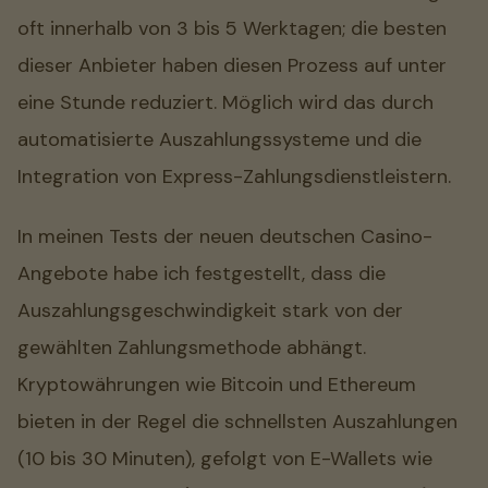
oft innerhalb von 3 bis 5 Werktagen; die besten
dieser Anbieter haben diesen Prozess auf unter
eine Stunde reduziert. Möglich wird das durch
automatisierte Auszahlungssysteme und die
Integration von Express-Zahlungsdienstleistern.
In meinen Tests der neuen deutschen Casino-
Angebote habe ich festgestellt, dass die
Auszahlungsgeschwindigkeit stark von der
gewählten Zahlungsmethode abhängt.
Kryptowährungen wie Bitcoin und Ethereum
bieten in der Regel die schnellsten Auszahlungen
(10 bis 30 Minuten), gefolgt von E-Wallets wie