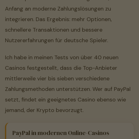
Anfang an moderne Zahlungslösungen zu
integrieren. Das Ergebnis: mehr Optionen,
schnellere Transaktionen und bessere
Nutzererfahrungen für deutsche Spieler.
Ich habe in meinen Tests von über 40 neuen
Casinos festgestellt, dass die Top-Anbieter
mittlerweile vier bis sieben verschiedene
Zahlungsmethoden unterstützen. Wer auf PayPal
setzt, findet ein geeignetes Casino ebenso wie
jemand, der Krypto bevorzugt.
PayPal in modernen Online-Casinos