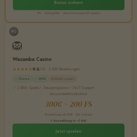
Bonus sichern
18+ · AGB gelten · Verantwortungsvoll spielen
#2
🦁
Wazamba Casino
9.6
★★★★★
/10 · 2.850 Bewertungen
✅ Klarna
✅ SEPA
🔒 MGA-Lizenz
✓ 3.500+ Spiele
✓ Treueprogramm
✓ 24/7 Support
WILLKOMMENSBONUS
300€ + 200 FS
Einzahlung ab 20€ · 30x Umsatz
⚡ Auszahlung in ~1 Std.
Jetzt spielen