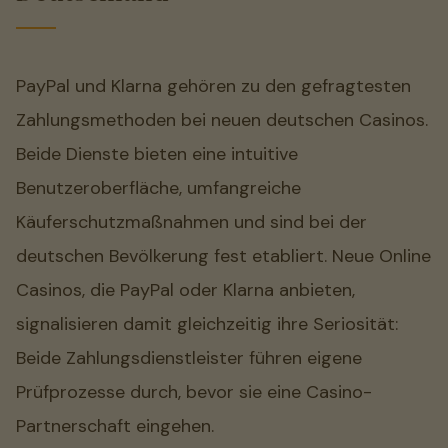
PayPal und Klarna gehören zu den gefragtesten
Zahlungsmethoden bei neuen deutschen Casinos.
Beide Dienste bieten eine intuitive
Benutzeroberfläche, umfangreiche
Käuferschutzmaßnahmen und sind bei der
deutschen Bevölkerung fest etabliert. Neue Online
Casinos, die PayPal oder Klarna anbieten,
signalisieren damit gleichzeitig ihre Seriosität:
Beide Zahlungsdienstleister führen eigene
Prüfprozesse durch, bevor sie eine Casino-
Partnerschaft eingehen.