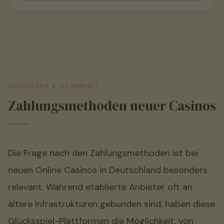
ZAHLUNGEN & SICHERHEIT
Zahlungsmethoden neuer Casinos
Die Frage nach den Zahlungsmethoden ist bei
neuen Online Casinos in Deutschland besonders
relevant. Während etablierte Anbieter oft an
ältere Infrastrukturen gebunden sind, haben diese
Glücksspiel-Plattformen die Möglichkeit, von