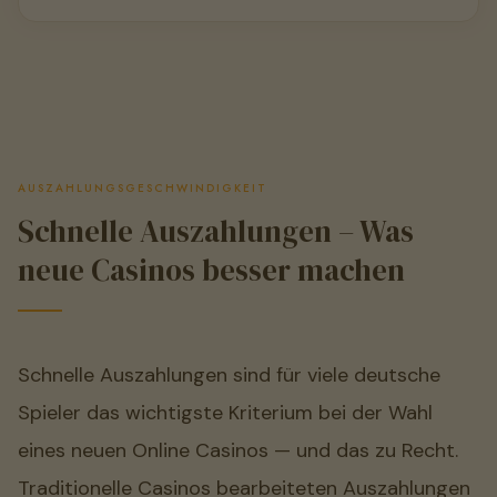
AUSZAHLUNGSGESCHWINDIGKEIT
Schnelle Auszahlungen – Was
neue Casinos besser machen
Schnelle Auszahlungen sind für viele deutsche
Spieler das wichtigste Kriterium bei der Wahl
eines neuen Online Casinos — und das zu Recht.
Traditionelle Casinos bearbeiteten Auszahlungen