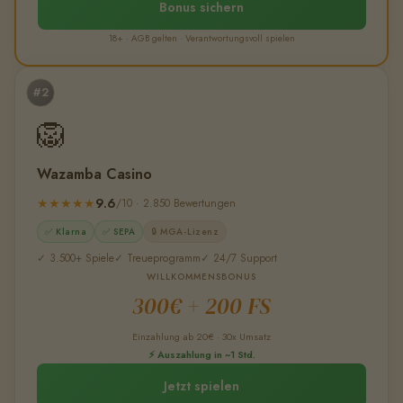
Bonus sichern
18+ · AGB gelten · Verantwortungsvoll spielen
#2
🦁
Wazamba Casino
9.6
★★★★★
/10 · 2.850 Bewertungen
✅ Klarna
✅ SEPA
🔒 MGA-Lizenz
✓ 3.500+ Spiele
✓ Treueprogramm
✓ 24/7 Support
WILLKOMMENSBONUS
300€ + 200 FS
Einzahlung ab 20€ · 30x Umsatz
⚡ Auszahlung in ~1 Std.
Jetzt spielen