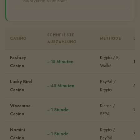
zusätzliche Sicherheit.
SCHNELLSTE
CASINO
METHODE
LI
AUSZAHLUNG
Fastpay
Krypto / E-
~ 15 Minuten
10
Casino
Wallet
Lucky Bird
PayPal /
~ 45 Minuten
5.
Casino
Krypto
Wazamba
Klarna /
~ 1 Stunde
7.
Casino
SEPA
Nomini
Krypto /
~ 1 Stunde
8.
Casino
PayPal