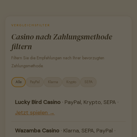
VERGLEICHSFILTER
Casino nach Zahlungsmethode
filtern
Filtern Sie die Empfehlungen nach Ihrer bevorzugten
Zahlungsmethode.
Alle
PayPal
Klarna
Krypto
SEPA
Lucky Bird Casino
· PayPal, Krypto, SEPA ·
Jetzt spielen →
Wazamba Casino
· Klarna, SEPA, PayPal ·