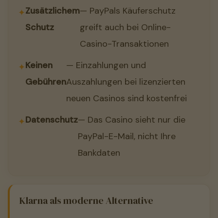
Zusätzlichem
— PayPals Käuferschutz
Schutz
greift auch bei Online-
Casino-Transaktionen
Keinen
— Einzahlungen und
Gebühren
Auszahlungen bei lizenzierten
neuen Casinos sind kostenfrei
Datenschutz
— Das Casino sieht nur die
PayPal-E-Mail, nicht Ihre
Bankdaten
Klarna als moderne Alternative