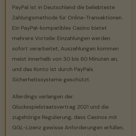
PayPal ist in Deutschland die beliebteste
Zahlungsmethode für Online-Transaktionen.
Ein PayPal-kompatibles Casino bietet
mehrere Vorteile: Einzahlungen werden
sofort verarbeitet, Auszahlungen kommen
meist innerhalb von 30 bis 60 Minuten an,
und das Konto ist durch PayPals
Sicherheitssysteme geschützt.
Allerdings verlangen der
Glücksspielstaatsvertrag 2021 und die
zugehörige Regulierung, dass Casinos mit
GGL-Lizenz gewisse Anforderungen erfüllen,