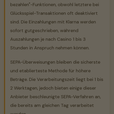
bezahlen"-Funktionen, obwohl letztere bei
Glücksspiel-Transaktionen oft deaktiviert
sind. Die Einzahlungen mit Klarna werden
sofort gutgeschrieben, während
Auszahlungen je nach Casino 1 bis 3
Stunden in Anspruch nehmen können.
SEPA-Überweisungen bleiben die sicherste
und etablierteste Methode für höhere
Beträge. Die Verarbeitungszeit liegt bei 1 bis
2 Werktagen, jedoch bieten einige dieser
Anbieter beschleunigte SEPA-Verfahren an,
die bereits am gleichen Tag verarbeitet
werden.