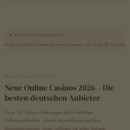
💸 AKTUELLE AUSZAHLUNGEN
nn 630€ in Starburst bei Lucky Bird · vor 10 Min.
🏆 Petra Braun gewann 970€ 
REDAKTIONELLE AUSWAHL
Neue Online Casinos 2026 – Die
besten deutschen Anbieter
Diese fünf Casinos überzeugen durch vielfältige
Zahlungsmethoden, schnelle Auszahlungen und faire
Bonusbedingungen. Jonas Hoffmann hat jeden Anbieter