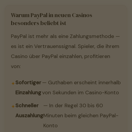
Warum PayPal in neuen Casinos
besonders beliebt ist
PayPal ist mehr als eine Zahlungsmethode —
es ist ein Vertrauenssignal. Spieler, die ihrem
Casino über PayPal einzahlen, profitieren
von:
Sofortiger
— Guthaben erscheint innerhalb
Einzahlung
von Sekunden im Casino-Konto
Schneller
— In der Regel 30 bis 60
Auszahlung
Minuten beim gleichen PayPal-
Konto