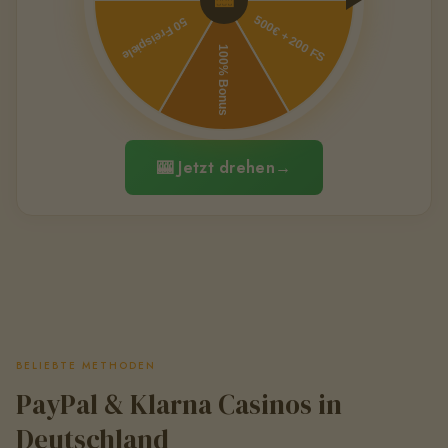
🎰 Jetzt drehen
BELIEBTE METHODEN
PayPal & Klarna Casinos in
Deutschland