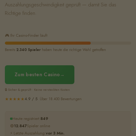
Auszahlungsgeschwindigkeit geprüft — damit Sie das
Richtige finden.
🎮 Ihr Casino-Finder läuft
Bereits
2.340 Spieler
haben heute die richtige Wahl getroffen
Zum besten Casino
🔒 Sicher & geprüft · Keine versteckten Kosten
4.9 / 5
★★★★★
· Über 18.400 Bewertungen
Heute registriert:
849
🟢
12.847
Spieler online
⚡ Letzte Auszahlung:
vor 3 Min.