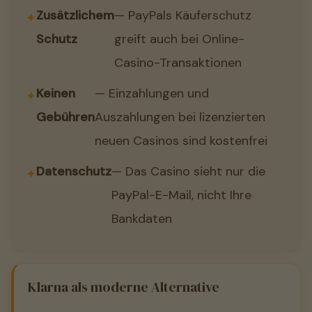
Zusätzlichem
— PayPals Käuferschutz
Schutz
greift auch bei Online-
Casino-Transaktionen
Keinen
— Einzahlungen und
Gebühren
Auszahlungen bei lizenzierten
neuen Casinos sind kostenfrei
Datenschutz
— Das Casino sieht nur die
PayPal-E-Mail, nicht Ihre
Bankdaten
Klarna als moderne Alternative