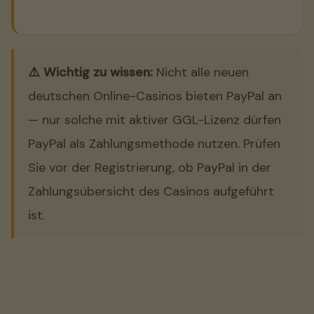
⚠️ Wichtig zu wissen:
Nicht alle neuen
deutschen Online-Casinos bieten PayPal an
— nur solche mit aktiver GGL-Lizenz dürfen
PayPal als Zahlungsmethode nutzen. Prüfen
Sie vor der Registrierung, ob PayPal in der
Zahlungsübersicht des Casinos aufgeführt
ist.