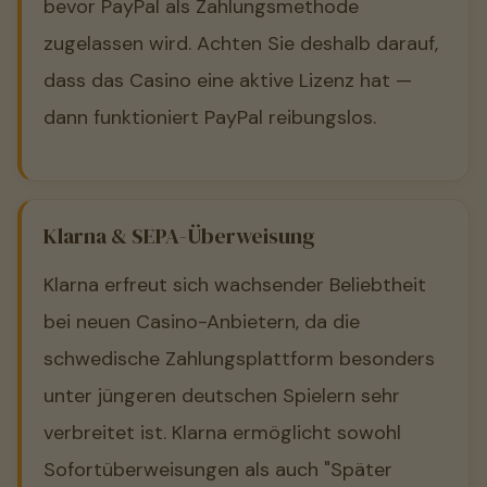
bevor PayPal als Zahlungsmethode
zugelassen wird. Achten Sie deshalb darauf,
dass das Casino eine aktive Lizenz hat —
dann funktioniert PayPal reibungslos.
Klarna & SEPA-Überweisung
Klarna erfreut sich wachsender Beliebtheit
bei neuen Casino-Anbietern, da die
schwedische Zahlungsplattform besonders
unter jüngeren deutschen Spielern sehr
verbreitet ist. Klarna ermöglicht sowohl
Sofortüberweisungen als auch "Später