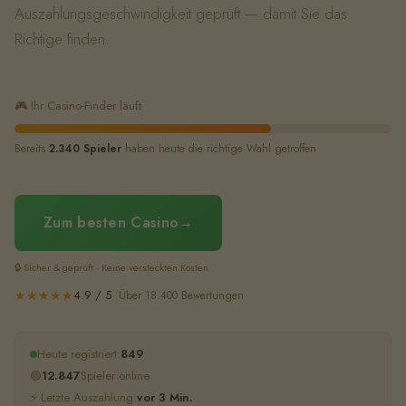
Auszahlungsgeschwindigkeit geprüft — damit Sie das
Richtige finden.
🎮 Ihr Casino-Finder läuft
Bereits
2.340 Spieler
haben heute die richtige Wahl getroffen
Zum besten Casino
🔒 Sicher & geprüft · Keine versteckten Kosten
4.9 / 5
★★★★★
· Über 18.400 Bewertungen
Heute registriert:
849
🟢
12.847
Spieler online
⚡ Letzte Auszahlung:
vor 3 Min.