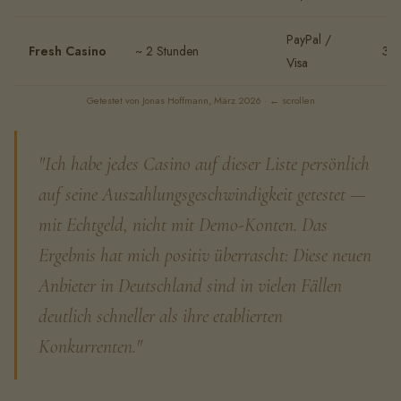
PayPal /
Fresh Casino
~ 2 Stunden
3.
Visa
Getestet von Jonas Hoffmann, März 2026 · ← scrollen
"Ich habe jedes Casino auf dieser Liste persönlich
auf seine Auszahlungsgeschwindigkeit getestet —
mit Echtgeld, nicht mit Demo-Konten. Das
Ergebnis hat mich positiv überrascht: Diese neuen
Anbieter in Deutschland sind in vielen Fällen
deutlich schneller als ihre etablierten
Konkurrenten."