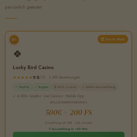
persönlich getestet.
#1
🍀
Lucky Bird Casino
9.8
★★★★★
/10 · 3.200 Bewertungen
✅ PayPal
✅ Krypto
🔒 GGL-Lizenz
⚡ Sofort-Auszahlung
✓ 4.000+ Spiele
✓ Live Casino
✓ Mobile App
WILLKOMMENSBONUS
500€ + 200 FS
Einzahlung ab 10€ · 25x Umsatz
⚡ Auszahlung in ~45 Min.