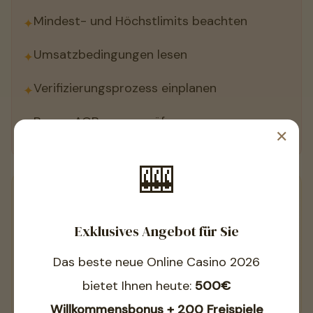
Mindest- und Höchstlimits beachten
Umsatzbedingungen lesen
Verifizierungsprozess einplanen
Bonus-AGB genau prüfen
✕
🎰
🔍 Jonas' Empfehlung:
Wenn Ihnen schnelle
Auszahlungen wichtig sind, wählen Sie ein Casino mit
Exklusives Angebot für Sie
PayPal oder Krypto als primäre
Auszahlungsmethode. Bei Auszahlungen über 500€
Das beste neue Online Casino 2026
empfehle ich zusätzlich SEPA als Backup-Option.
bietet Ihnen heute:
500€
Willkommensbonus + 200 Freispiele