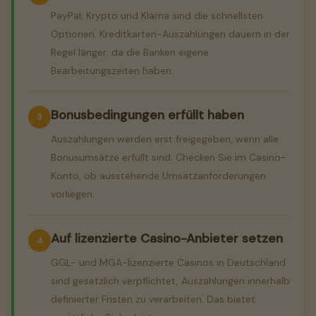
PayPal, Krypto und Klarna sind die schnellsten
Optionen. Kreditkarten-Auszahlungen dauern in der
Regel länger, da die Banken eigene
Bearbeitungszeiten haben.
Bonusbedingungen erfüllt haben
Auszahlungen werden erst freigegeben, wenn alle
Bonusumsätze erfüllt sind. Checken Sie im Casino-
Konto, ob ausstehende Umsatzanforderungen
vorliegen.
Auf lizenzierte Casino-Anbieter setzen
GGL- und MGA-lizenzierte Casinos in Deutschland
sind gesetzlich verpflichtet, Auszahlungen innerhalb
definierter Fristen zu verarbeiten. Das bietet