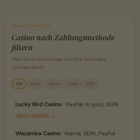
VERGLEICHSFILTER
Casino nach Zahlungsmethode
filtern
Filtern Sie die Empfehlungen nach Ihrer bevorzugten
Zahlungsmethode.
Alle
PayPal
Klarna
Krypto
SEPA
Lucky Bird Casino
· PayPal, Krypto, SEPA ·
Jetzt spielen →
Wazamba Casino
· Klarna, SEPA, PayPal ·