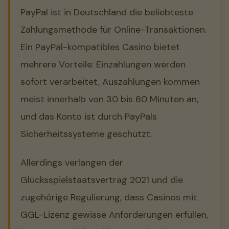
PayPal ist in Deutschland die beliebteste
Zahlungsmethode für Online-Transaktionen.
Ein PayPal-kompatibles Casino bietet
mehrere Vorteile: Einzahlungen werden
sofort verarbeitet, Auszahlungen kommen
meist innerhalb von 30 bis 60 Minuten an,
und das Konto ist durch PayPals
Sicherheitssysteme geschützt.
Allerdings verlangen der
Glücksspielstaatsvertrag 2021 und die
zugehörige Regulierung, dass Casinos mit
GGL-Lizenz gewisse Anforderungen erfüllen,