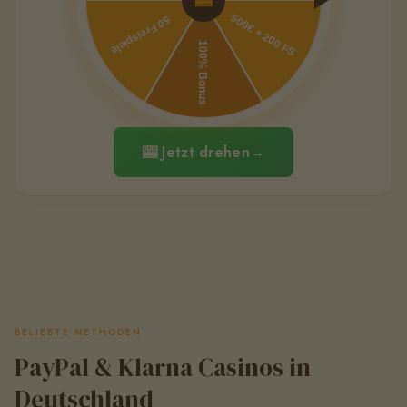
🎰 Jetzt drehen
BELIEBTE METHODEN
PayPal & Klarna Casinos in
Deutschland