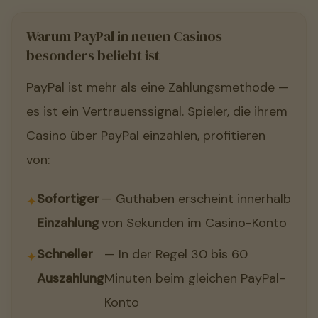
Warum PayPal in neuen Casinos
besonders beliebt ist
PayPal ist mehr als eine Zahlungsmethode —
es ist ein Vertrauenssignal. Spieler, die ihrem
Casino über PayPal einzahlen, profitieren
von:
Sofortiger
— Guthaben erscheint innerhalb
Einzahlung
von Sekunden im Casino-Konto
Schneller
— In der Regel 30 bis 60
Auszahlung
Minuten beim gleichen PayPal-
Konto