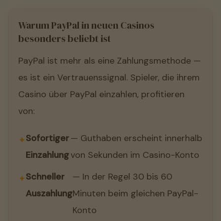
Warum PayPal in neuen Casinos
besonders beliebt ist
PayPal ist mehr als eine Zahlungsmethode —
es ist ein Vertrauenssignal. Spieler, die ihrem
Casino über PayPal einzahlen, profitieren
von:
Sofortiger
— Guthaben erscheint innerhalb
Einzahlung
von Sekunden im Casino-Konto
Schneller
— In der Regel 30 bis 60
Auszahlung
Minuten beim gleichen PayPal-
Konto