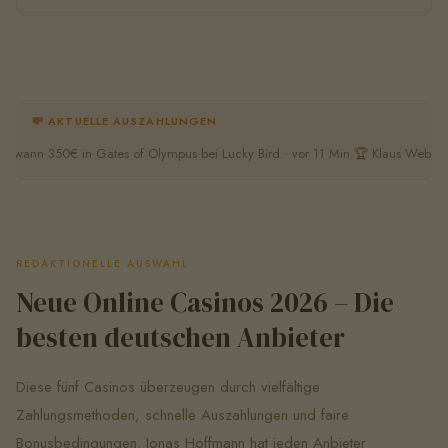
💸 AKTUELLE AUSZAHLUNGEN
 350€ in Gates of Olympus bei Lucky Bird · vor 11 Min.
🏆 Klaus Weber gewann
REDAKTIONELLE AUSWAHL
Neue Online Casinos 2026 – Die
besten deutschen Anbieter
Diese fünf Casinos überzeugen durch vielfältige
Zahlungsmethoden, schnelle Auszahlungen und faire
Bonusbedingungen. Jonas Hoffmann hat jeden Anbieter