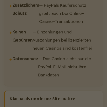
Zusätzlichem
— PayPals Käuferschutz
Schutz
greift auch bei Online-
Casino-Transaktionen
Keinen
— Einzahlungen und
Gebühren
Auszahlungen bei lizenzierten
neuen Casinos sind kostenfrei
Datenschutz
— Das Casino sieht nur die
PayPal-E-Mail, nicht Ihre
Bankdaten
Klarna als moderne Alternative