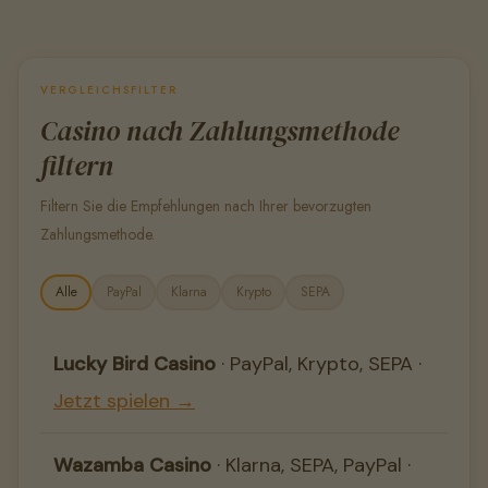
VERGLEICHSFILTER
Casino nach Zahlungsmethode
filtern
Filtern Sie die Empfehlungen nach Ihrer bevorzugten
Zahlungsmethode.
Alle
PayPal
Klarna
Krypto
SEPA
Lucky Bird Casino
· PayPal, Krypto, SEPA ·
Jetzt spielen →
Wazamba Casino
· Klarna, SEPA, PayPal ·