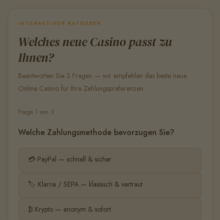
INTERAKTIVER RATGEBER
Welches neue Casino passt zu
Ihnen?
Beantworten Sie 3 Fragen — wir empfehlen das beste neue
Online Casino für Ihre Zahlungspräferenzen.
Frage 1 von 3
Welche Zahlungsmethode bevorzugen Sie?
💳 PayPal — schnell & sicher
🏷️ Klarna / SEPA — klassisch & vertraut
₿ Krypto — anonym & sofort