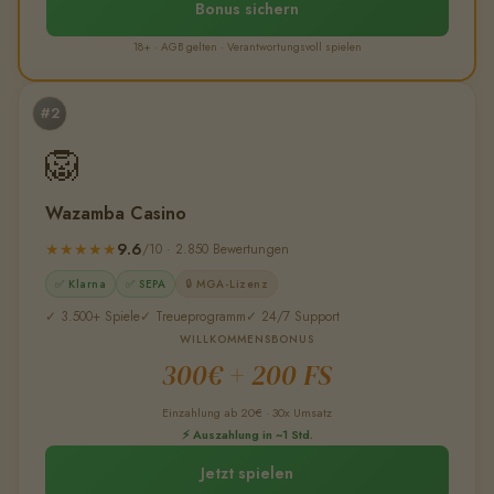
Bonus sichern
18+ · AGB gelten · Verantwortungsvoll spielen
#2
🦁
Wazamba Casino
9.6
★★★★★
/10 · 2.850 Bewertungen
✅ Klarna
✅ SEPA
🔒 MGA-Lizenz
✓ 3.500+ Spiele
✓ Treueprogramm
✓ 24/7 Support
WILLKOMMENSBONUS
300€ + 200 FS
Einzahlung ab 20€ · 30x Umsatz
⚡ Auszahlung in ~1 Std.
Jetzt spielen