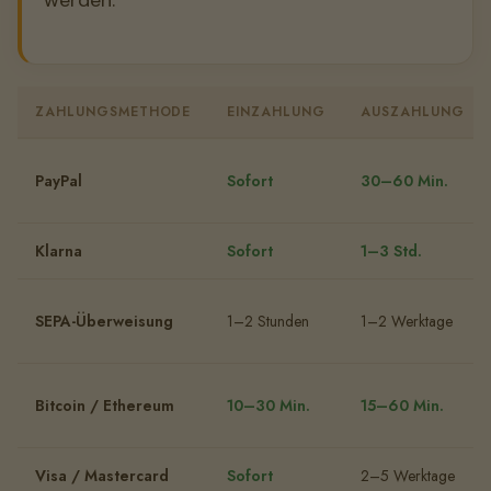
ZAHLUNGSMETHODE
EINZAHLUNG
AUSZAHLUNG
PayPal
Sofort
30–60 Min.
Klarna
Sofort
1–3 Std.
SEPA-Überweisung
1–2 Stunden
1–2 Werktage
Bitcoin / Ethereum
10–30 Min.
15–60 Min.
Visa / Mastercard
Sofort
2–5 Werktage