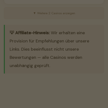
▼ Weitere 2 Casinos anzeigen
💡 Affiliate-Hinweis:
Wir erhalten eine
Provision für Empfehlungen über unsere
Links. Dies beeinflusst nicht unsere
Bewertungen — alle Casinos werden
unabhängig geprüft.