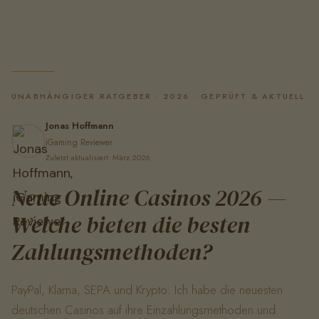
UNABHÄNGIGER RATGEBER · 2026 · GEPRÜFT & AKTUELL
Jonas Hoffmann
iGaming Reviewer
Zuletzt aktualisiert: März 2026
Neue Online Casinos 2026 —
Welche bieten die besten
Zahlungsmethoden?
PayPal, Klarna, SEPA und Krypto: Ich habe die neuesten
deutschen Casinos auf ihre Einzahlungsmethoden und