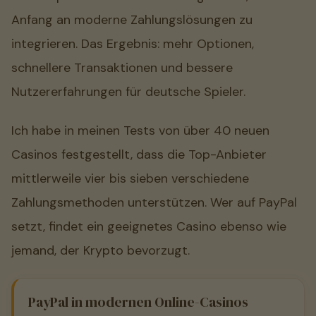
Anfang an moderne Zahlungslösungen zu
integrieren. Das Ergebnis: mehr Optionen,
schnellere Transaktionen und bessere
Nutzererfahrungen für deutsche Spieler.
Ich habe in meinen Tests von über 40 neuen
Casinos festgestellt, dass die Top-Anbieter
mittlerweile vier bis sieben verschiedene
Zahlungsmethoden unterstützen. Wer auf PayPal
setzt, findet ein geeignetes Casino ebenso wie
jemand, der Krypto bevorzugt.
PayPal in modernen Online-Casinos