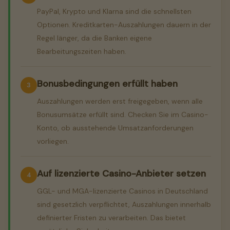
PayPal, Krypto und Klarna sind die schnellsten
Optionen. Kreditkarten-Auszahlungen dauern in der
Regel länger, da die Banken eigene
Bearbeitungszeiten haben.
Bonusbedingungen erfüllt haben
Auszahlungen werden erst freigegeben, wenn alle
Bonusumsätze erfüllt sind. Checken Sie im Casino-
Konto, ob ausstehende Umsatzanforderungen
vorliegen.
Auf lizenzierte Casino-Anbieter setzen
GGL- und MGA-lizenzierte Casinos in Deutschland
sind gesetzlich verpflichtet, Auszahlungen innerhalb
definierter Fristen zu verarbeiten. Das bietet