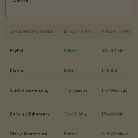
ZAHLUNGSMETHODE
EINZAHLUNG
AUSZAHLUNG
PayPal
Sofort
30–60 Min.
Klarna
Sofort
1–3 Std.
SEPA-Überweisung
1–2 Stunden
1–2 Werktage
Bitcoin / Ethereum
10–30 Min.
15–60 Min.
Visa / Mastercard
Sofort
2–5 Werktage