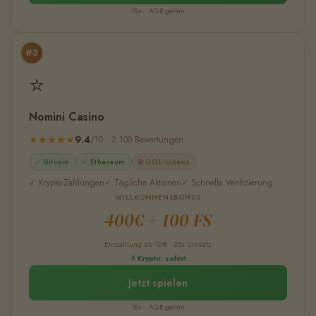
18+ · AGB gelten
#3
⭐
Nomini Casino
9.4
★★★★★
/10 · 2.100 Bewertungen
✅ Bitcoin
✅ Ethereum
🔒 GGL-Lizenz
✓ Krypto-Zahlungen
✓ Tägliche Aktionen
✓ Schnelle Verifizierung
WILLKOMMENSBONUS
400€ + 100 FS
Einzahlung ab 10€ · 35x Umsatz
⚡ Krypto: sofort
Jetzt spielen
18+ · AGB gelten