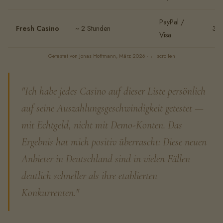
PayPal /
Fresh Casino
~ 2 Stunden
3.
Visa
Getestet von Jonas Hoffmann, März 2026 · ← scrollen
"Ich habe jedes Casino auf dieser Liste persönlich
auf seine Auszahlungsgeschwindigkeit getestet —
mit Echtgeld, nicht mit Demo-Konten. Das
Ergebnis hat mich positiv überrascht: Diese neuen
Anbieter in Deutschland sind in vielen Fällen
deutlich schneller als ihre etablierten
Konkurrenten."