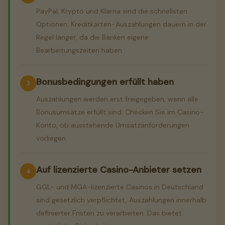
PayPal, Krypto und Klarna sind die schnellsten
Optionen. Kreditkarten-Auszahlungen dauern in der
Regel länger, da die Banken eigene
Bearbeitungszeiten haben.
Bonusbedingungen erfüllt haben
Auszahlungen werden erst freigegeben, wenn alle
Bonusumsätze erfüllt sind. Checken Sie im Casino-
Konto, ob ausstehende Umsatzanforderungen
vorliegen.
Auf lizenzierte Casino-Anbieter setzen
GGL- und MGA-lizenzierte Casinos in Deutschland
sind gesetzlich verpflichtet, Auszahlungen innerhalb
definierter Fristen zu verarbeiten. Das bietet