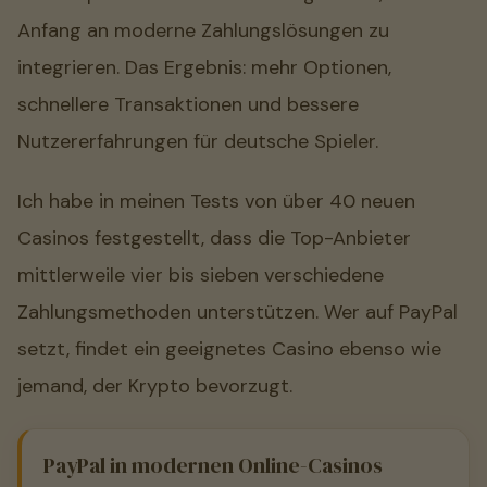
Anfang an moderne Zahlungslösungen zu
integrieren. Das Ergebnis: mehr Optionen,
schnellere Transaktionen und bessere
Nutzererfahrungen für deutsche Spieler.
Ich habe in meinen Tests von über 40 neuen
Casinos festgestellt, dass die Top-Anbieter
mittlerweile vier bis sieben verschiedene
Zahlungsmethoden unterstützen. Wer auf PayPal
setzt, findet ein geeignetes Casino ebenso wie
jemand, der Krypto bevorzugt.
PayPal in modernen Online-Casinos