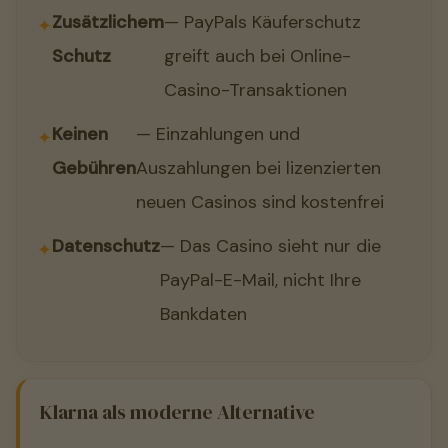
Zusätzlichem
— PayPals Käuferschutz
Schutz
greift auch bei Online-
Casino-Transaktionen
Keinen
— Einzahlungen und
Gebühren
Auszahlungen bei lizenzierten
neuen Casinos sind kostenfrei
Datenschutz
— Das Casino sieht nur die
PayPal-E-Mail, nicht Ihre
Bankdaten
Klarna als moderne Alternative