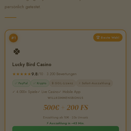
persönlich getestet.
#1
🍀
Lucky Bird Casino
9.8
★★★★★
/10 · 3.200 Bewertungen
✅ PayPal
✅ Krypto
🔒 GGL-Lizenz
⚡ Sofort-Auszahlung
✓ 4.000+ Spiele
✓ Live Casino
✓ Mobile App
WILLKOMMENSBONUS
500€ + 200 FS
Einzahlung ab 10€ · 25x Umsatz
⚡ Auszahlung in ~45 Min.