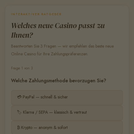
INTERAKTIVER RATGEBER
Welches neue Casino passt zu
Ihnen?
Beantworten Sie 3 Fragen — wir empfehlen das beste neue
Online Casino für Ihre Zahlungspräferenzen.
Frage 1 von 3
Welche Zahlungsmethode bevorzugen Sie?
💳 PayPal — schnell & sicher
🏷️ Klarna / SEPA — klassisch & vertraut
₿ Krypto — anonym & sofort