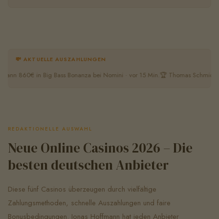
💸 AKTUELLE AUSZAHLUNGEN
860€ in Big Bass Bonanza bei Nomini · vor 15 Min.
🏆 Thomas Schmidt gewann 3
REDAKTIONELLE AUSWAHL
Neue Online Casinos 2026 – Die
besten deutschen Anbieter
Diese fünf Casinos überzeugen durch vielfältige
Zahlungsmethoden, schnelle Auszahlungen und faire
Bonusbedingungen. Jonas Hoffmann hat jeden Anbieter