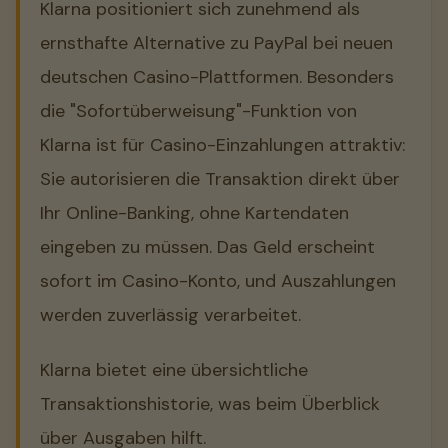
Klarna positioniert sich zunehmend als
ernsthafte Alternative zu PayPal bei neuen
deutschen Casino-Plattformen. Besonders
die "Sofortüberweisung"-Funktion von
Klarna ist für Casino-Einzahlungen attraktiv:
Sie autorisieren die Transaktion direkt über
Ihr Online-Banking, ohne Kartendaten
eingeben zu müssen. Das Geld erscheint
sofort im Casino-Konto, und Auszahlungen
werden zuverlässig verarbeitet.
Klarna bietet eine übersichtliche
Transaktionshistorie, was beim Überblick
über Ausgaben hilft.