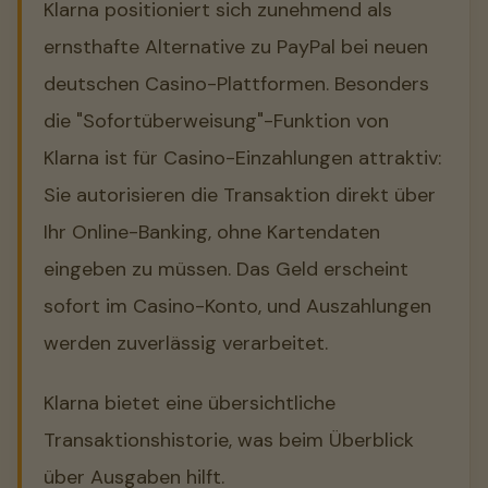
Klarna positioniert sich zunehmend als
ernsthafte Alternative zu PayPal bei neuen
deutschen Casino-Plattformen. Besonders
die "Sofortüberweisung"-Funktion von
Klarna ist für Casino-Einzahlungen attraktiv:
Sie autorisieren die Transaktion direkt über
Ihr Online-Banking, ohne Kartendaten
eingeben zu müssen. Das Geld erscheint
sofort im Casino-Konto, und Auszahlungen
werden zuverlässig verarbeitet.
Klarna bietet eine übersichtliche
Transaktionshistorie, was beim Überblick
über Ausgaben hilft.