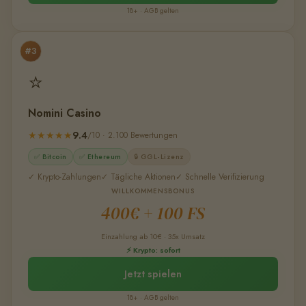
18+ · AGB gelten
#3
⭐
Nomini Casino
9.4
★★★★★
/10 · 2.100 Bewertungen
✅ Bitcoin
✅ Ethereum
🔒 GGL-Lizenz
✓ Krypto-Zahlungen
✓ Tägliche Aktionen
✓ Schnelle Verifizierung
WILLKOMMENSBONUS
400€ + 100 FS
Einzahlung ab 10€ · 35x Umsatz
⚡ Krypto: sofort
Jetzt spielen
18+ · AGB gelten