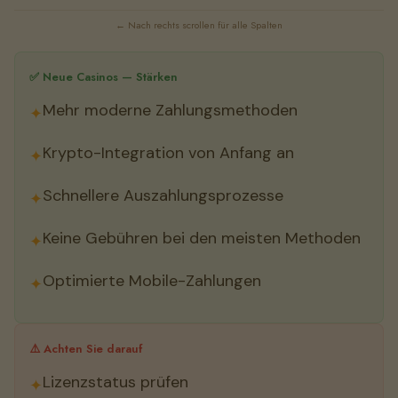
← Nach rechts scrollen für alle Spalten
✅ Neue Casinos — Stärken
Mehr moderne Zahlungsmethoden
Krypto-Integration von Anfang an
Schnellere Auszahlungsprozesse
Keine Gebühren bei den meisten Methoden
Optimierte Mobile-Zahlungen
⚠️ Achten Sie darauf
Lizenzstatus prüfen