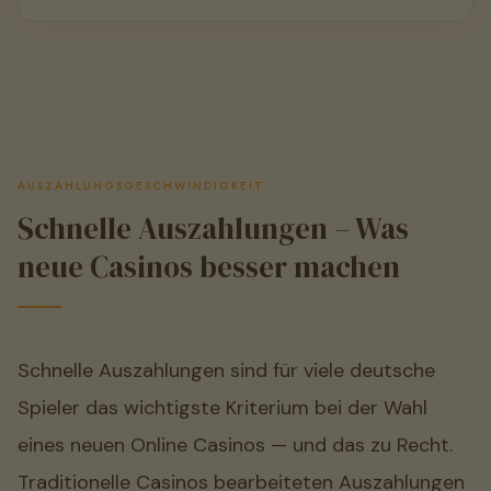
AUSZAHLUNGSGESCHWINDIGKEIT
Schnelle Auszahlungen – Was
neue Casinos besser machen
Schnelle Auszahlungen sind für viele deutsche
Spieler das wichtigste Kriterium bei der Wahl
eines neuen Online Casinos — und das zu Recht.
Traditionelle Casinos bearbeiteten Auszahlungen