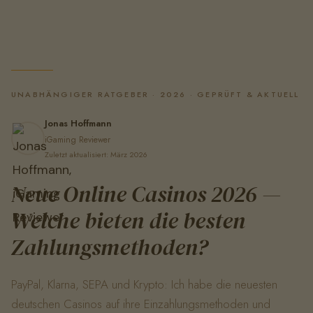
UNABHÄNGIGER RATGEBER · 2026 · GEPRÜFT & AKTUELL
Jonas Hoffmann
iGaming Reviewer
Zuletzt aktualisiert: März 2026
Neue Online Casinos 2026 —
Welche bieten die besten
Zahlungsmethoden?
PayPal, Klarna, SEPA und Krypto: Ich habe die neuesten
deutschen Casinos auf ihre Einzahlungsmethoden und