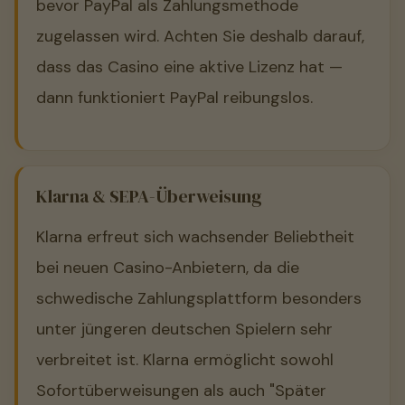
bevor PayPal als Zahlungsmethode
zugelassen wird. Achten Sie deshalb darauf,
dass das Casino eine aktive Lizenz hat —
dann funktioniert PayPal reibungslos.
Klarna & SEPA-Überweisung
Klarna erfreut sich wachsender Beliebtheit
bei neuen Casino-Anbietern, da die
schwedische Zahlungsplattform besonders
unter jüngeren deutschen Spielern sehr
verbreitet ist. Klarna ermöglicht sowohl
Sofortüberweisungen als auch "Später