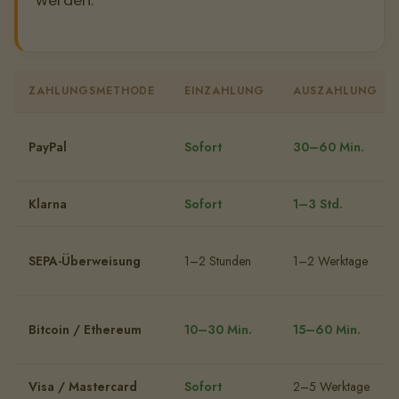
ZAHLUNGSMETHODE
EINZAHLUNG
AUSZAHLUNG
PayPal
Sofort
30–60 Min.
Klarna
Sofort
1–3 Std.
SEPA-Überweisung
1–2 Stunden
1–2 Werktage
Bitcoin / Ethereum
10–30 Min.
15–60 Min.
Visa / Mastercard
Sofort
2–5 Werktage