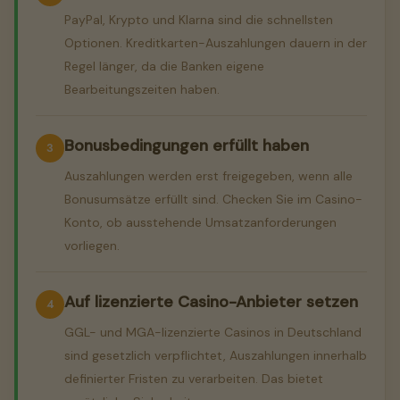
PayPal, Krypto und Klarna sind die schnellsten
Optionen. Kreditkarten-Auszahlungen dauern in der
Regel länger, da die Banken eigene
Bearbeitungszeiten haben.
Bonusbedingungen erfüllt haben
Auszahlungen werden erst freigegeben, wenn alle
Bonusumsätze erfüllt sind. Checken Sie im Casino-
Konto, ob ausstehende Umsatzanforderungen
vorliegen.
Auf lizenzierte Casino-Anbieter setzen
GGL- und MGA-lizenzierte Casinos in Deutschland
sind gesetzlich verpflichtet, Auszahlungen innerhalb
definierter Fristen zu verarbeiten. Das bietet