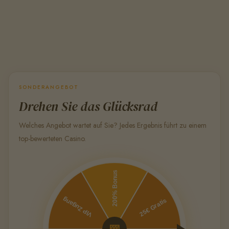
SONDERANGEBOT
Drehen Sie das Glücksrad
Welches Angebot wartet auf Sie? Jedes Ergebnis führt zu einem
top-bewerteten Casino.