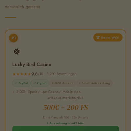
persönlich getestet.
#1
🍀
Lucky Bird Casino
9.8
★★★★★
/10 · 3.200 Bewertungen
✅ PayPal
✅ Krypto
🔒 GGL-Lizenz
⚡ Sofort-Auszahlung
✓ 4.000+ Spiele
✓ Live Casino
✓ Mobile App
WILLKOMMENSBONUS
500€ + 200 FS
Einzahlung ab 10€ · 25x Umsatz
⚡ Auszahlung in ~45 Min.