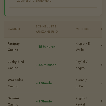
zusätzliche Sicherheit.
SCHNELLSTE
CASINO
METHODE
LI
AUSZAHLUNG
Fastpay
Krypto / E-
~ 15 Minuten
10
Casino
Wallet
Lucky Bird
PayPal /
~ 45 Minuten
5.
Casino
Krypto
Wazamba
Klarna /
~ 1 Stunde
7.
Casino
SEPA
Nomini
Krypto /
~ 1 Stunde
8.
Casino
PayPal