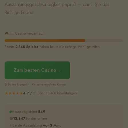
Auszahlungsgeschwindigkeit geprüft — damit Sie das
Richtige finden.
🎮 Ihr Casino-Finder läuft
Bereits
2.340 Spieler
haben heute die richtige Wahl getroffen
Zum besten Casino
🔒 Sicher & geprüft · Keine versteckten Kosten
4.9 / 5
★★★★★
· Über 18.400 Bewertungen
Heute registriert:
849
🟢
12.847
Spieler online
⚡ Letzte Auszahlung:
vor 3 Min.