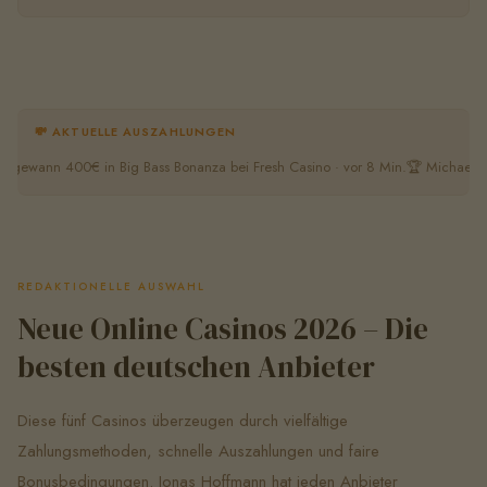
💸 AKTUELLE AUSZAHLUNGEN
wann 400€ in Big Bass Bonanza bei Fresh Casino · vor 8 Min.
🏆 Michael Bauer ge
REDAKTIONELLE AUSWAHL
Neue Online Casinos 2026 – Die
besten deutschen Anbieter
Diese fünf Casinos überzeugen durch vielfältige
Zahlungsmethoden, schnelle Auszahlungen und faire
Bonusbedingungen. Jonas Hoffmann hat jeden Anbieter