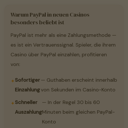
Warum PayPal in neuen Casinos
besonders beliebt ist
PayPal ist mehr als eine Zahlungsmethode —
es ist ein Vertrauenssignal. Spieler, die ihrem
Casino über PayPal einzahlen, profitieren
von:
Sofortiger
— Guthaben erscheint innerhalb
Einzahlung
von Sekunden im Casino-Konto
Schneller
— In der Regel 30 bis 60
Auszahlung
Minuten beim gleichen PayPal-
Konto