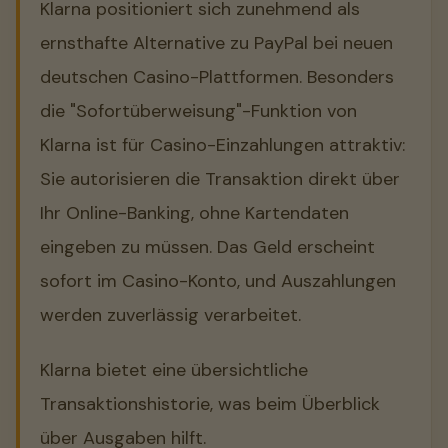
Klarna positioniert sich zunehmend als
ernsthafte Alternative zu PayPal bei neuen
deutschen Casino-Plattformen. Besonders
die "Sofortüberweisung"-Funktion von
Klarna ist für Casino-Einzahlungen attraktiv:
Sie autorisieren die Transaktion direkt über
Ihr Online-Banking, ohne Kartendaten
eingeben zu müssen. Das Geld erscheint
sofort im Casino-Konto, und Auszahlungen
werden zuverlässig verarbeitet.
Klarna bietet eine übersichtliche
Transaktionshistorie, was beim Überblick
über Ausgaben hilft.