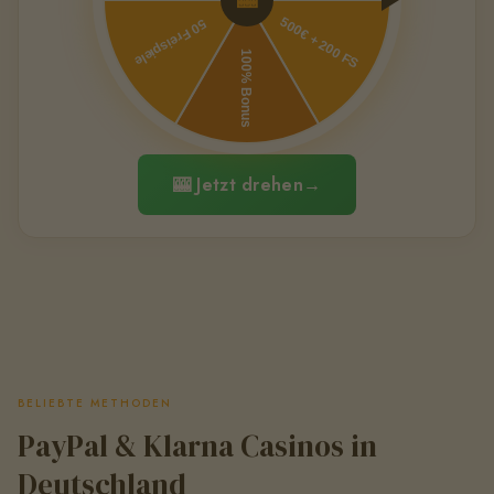
🎰 Jetzt drehen
BELIEBTE METHODEN
PayPal & Klarna Casinos in
Deutschland