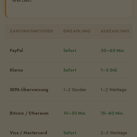
ZAHLUNGSMETHODE
EINZAHLUNG
AUSZAHLUNG
PayPal
Sofort
30–60 Min.
Klarna
Sofort
1–3 Std.
SEPA-Überweisung
1–2 Stunden
1–2 Werktage
Bitcoin / Ethereum
10–30 Min.
15–60 Min.
Visa / Mastercard
Sofort
2–5 Werktage