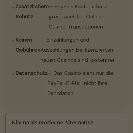
Zusätzlichem
— PayPals Käuferschutz
Schutz
greift auch bei Online-
Casino-Transaktionen
Keinen
— Einzahlungen und
Gebühren
Auszahlungen bei lizenzierten
neuen Casinos sind kostenfrei
Datenschutz
— Das Casino sieht nur die
PayPal-E-Mail, nicht Ihre
Bankdaten
Klarna als moderne Alternative