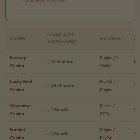
zusätzliche Sicherheit.
SCHNELLSTE
CASINO
METHODE
LI
AUSZAHLUNG
Fastpay
Krypto / E-
~ 15 Minuten
10
Casino
Wallet
Lucky Bird
PayPal /
~ 45 Minuten
5.
Casino
Krypto
Wazamba
Klarna /
~ 1 Stunde
7.
Casino
SEPA
Nomini
Krypto /
~ 1 Stunde
8.
Casino
PayPal