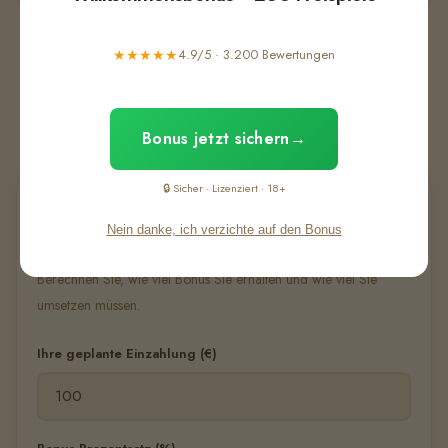
4.9/5 · 3.200 Bewertungen
★★★★★
Bonus jetzt sichern
🔒 Sicher · Lizenziert · 18+
PRAKTISCHES WERKZEUG
Nein danke, ich verzichte auf den Bonus
Bonus-Rechner für neue Casinos
Berechnen Sie, wie viel Bonus Sie erhalten und wie viel Sie
umsetzen müssen.
Ihre geplante Einzahlung (€)