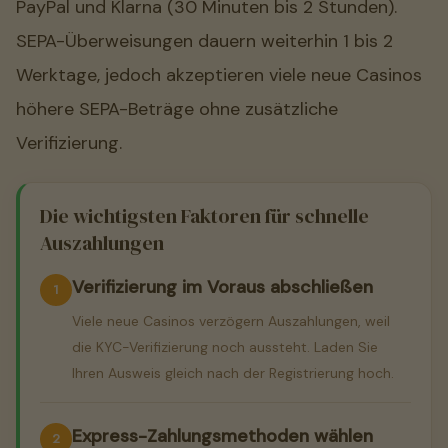
PayPal und Klarna (30 Minuten bis 2 Stunden).
SEPA-Überweisungen dauern weiterhin 1 bis 2
Werktage, jedoch akzeptieren viele neue Casinos
höhere SEPA-Beträge ohne zusätzliche
Verifizierung.
Die wichtigsten Faktoren für schnelle
Auszahlungen
Verifizierung im Voraus abschließen
Viele neue Casinos verzögern Auszahlungen, weil
die KYC-Verifizierung noch aussteht. Laden Sie
Ihren Ausweis gleich nach der Registrierung hoch.
Express-Zahlungsmethoden wählen