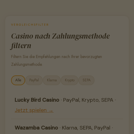
VERGLEICHSFILTER
Casino nach Zahlungsmethode
filtern
Filtern Sie die Empfehlungen nach Ihrer bevorzugten
Zahlungsmethode.
Alle
PayPal
Klarna
Krypto
SEPA
Lucky Bird Casino
· PayPal, Krypto, SEPA ·
Jetzt spielen →
Wazamba Casino
· Klarna, SEPA, PayPal ·