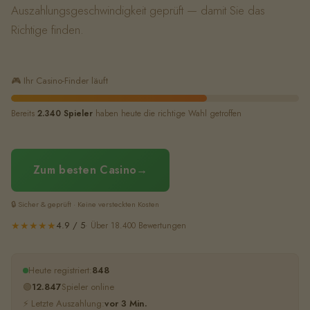
Auszahlungsgeschwindigkeit geprüft — damit Sie das
Richtige finden.
🎮 Ihr Casino-Finder läuft
Bereits
2.340 Spieler
haben heute die richtige Wahl getroffen
Zum besten Casino
🔒 Sicher & geprüft · Keine versteckten Kosten
4.9 / 5
★★★★★
· Über 18.400 Bewertungen
Heute registriert:
848
🟢
12.847
Spieler online
⚡ Letzte Auszahlung:
vor 3 Min.