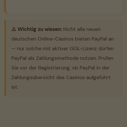
⚠️ Wichtig zu wissen:
Nicht alle neuen
deutschen Online-Casinos bieten PayPal an
— nur solche mit aktiver GGL-Lizenz dürfen
PayPal als Zahlungsmethode nutzen. Prüfen
Sie vor der Registrierung, ob PayPal in der
Zahlungsübersicht des Casinos aufgeführt
ist.