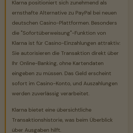
Klarna positioniert sich zunehmend als
ernsthafte Alternative zu PayPal bei neuen
deutschen Casino-Plattformen. Besonders
die "Sofortüberweisung"-Funktion von
Klarna ist für Casino-Einzahlungen attraktiv:
Sie autorisieren die Transaktion direkt über
Ihr Online-Banking, ohne Kartendaten
eingeben zu müssen. Das Geld erscheint
sofort im Casino-Konto, und Auszahlungen
werden zuverlässig verarbeitet.
Klarna bietet eine übersichtliche
Transaktionshistorie, was beim Überblick
über Ausgaben hilft.