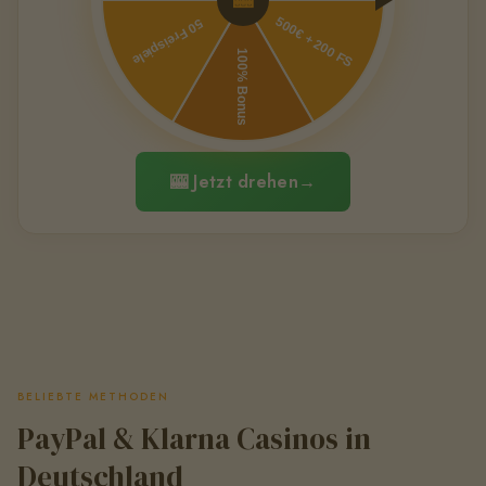
🎰 Jetzt drehen
BELIEBTE METHODEN
PayPal & Klarna Casinos in
Deutschland