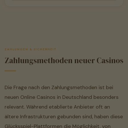
ZAHLUNGEN & SICHERHEIT
Zahlungsmethoden neuer Casinos
Die Frage nach den Zahlungsmethoden ist bei
neuen Online Casinos in Deutschland besonders
relevant. Während etablierte Anbieter oft an
ältere Infrastrukturen gebunden sind, haben diese
Glücksspiel-Plattformen die Möglichkeit, von