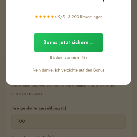
4.9/5 · 3.200 Bewertungen
★★★★★
Bonus jetzt sichern
🔒 Sicher · Lizenziert · 18+
PRAKTISCHES WERKZEUG
Nein danke, ich verzichte auf den Bonus
Bonus-Rechner für neue Casinos
Berechnen Sie, wie viel Bonus Sie erhalten und wie viel Sie
umsetzen müssen.
Ihre geplante Einzahlung (€)