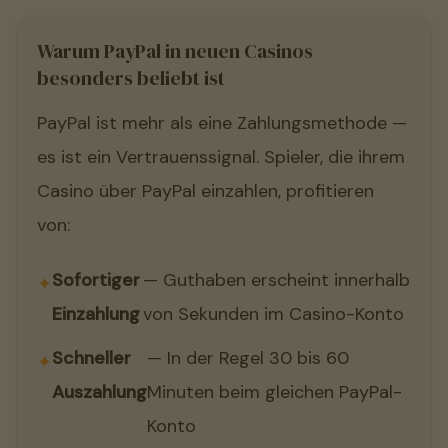
Warum PayPal in neuen Casinos
besonders beliebt ist
PayPal ist mehr als eine Zahlungsmethode —
es ist ein Vertrauenssignal. Spieler, die ihrem
Casino über PayPal einzahlen, profitieren
von:
Sofortiger
— Guthaben erscheint innerhalb
Einzahlung
von Sekunden im Casino-Konto
Schneller
— In der Regel 30 bis 60
Auszahlung
Minuten beim gleichen PayPal-
Konto