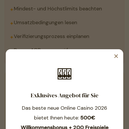
Mindest- und Höchstlimits beachten
Umsatzbedingungen lesen
Verifizierungsprozess einplanen
Bonus-AGB genau prüfen
✕
🎰
🔍 Jonas' Empfehlung:
Wenn Ihnen schnelle
Auszahlungen wichtig sind, wählen Sie ein Casino mit
Exklusives Angebot für Sie
PayPal oder Krypto als primäre
Auszahlungsmethode. Bei Auszahlungen über 500€
Das beste neue Online Casino 2026
empfehle ich zusätzlich SEPA als Backup-Option.
bietet Ihnen heute:
500€
Willkommensbonus + 200 Freispiele