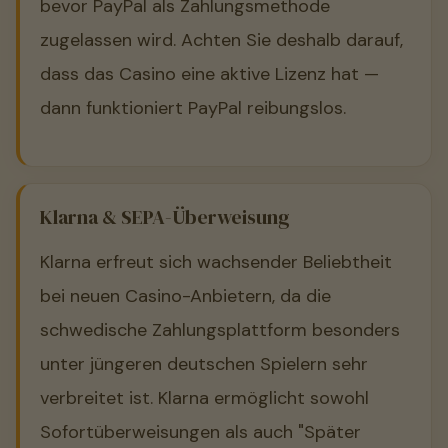
bevor PayPal als Zahlungsmethode
zugelassen wird. Achten Sie deshalb darauf,
dass das Casino eine aktive Lizenz hat —
dann funktioniert PayPal reibungslos.
Klarna & SEPA-Überweisung
Klarna erfreut sich wachsender Beliebtheit
bei neuen Casino-Anbietern, da die
schwedische Zahlungsplattform besonders
unter jüngeren deutschen Spielern sehr
verbreitet ist. Klarna ermöglicht sowohl
Sofortüberweisungen als auch "Später