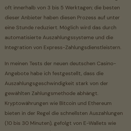
oft innerhalb von 3 bis 5 Werktagen; die besten
dieser Anbieter haben diesen Prozess auf unter
eine Stunde reduziert. Möglich wird das durch
automatisierte Auszahlungssysteme und die
Integration von Express-Zahlungsdienstleistern.
In meinen Tests der neuen deutschen Casino-
Angebote habe ich festgestellt, dass die
Auszahlungsgeschwindigkeit stark von der
gewählten Zahlungsmethode abhängt.
Kryptowährungen wie Bitcoin und Ethereum
bieten in der Regel die schnellsten Auszahlungen
(10 bis 30 Minuten), gefolgt von E-Wallets wie