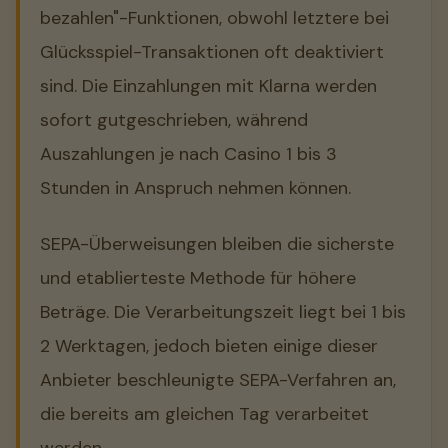
bezahlen"-Funktionen, obwohl letztere bei
Glücksspiel-Transaktionen oft deaktiviert
sind. Die Einzahlungen mit Klarna werden
sofort gutgeschrieben, während
Auszahlungen je nach Casino 1 bis 3
Stunden in Anspruch nehmen können.
SEPA-Überweisungen bleiben die sicherste
und etablierteste Methode für höhere
Beträge. Die Verarbeitungszeit liegt bei 1 bis
2 Werktagen, jedoch bieten einige dieser
Anbieter beschleunigte SEPA-Verfahren an,
die bereits am gleichen Tag verarbeitet
werden.