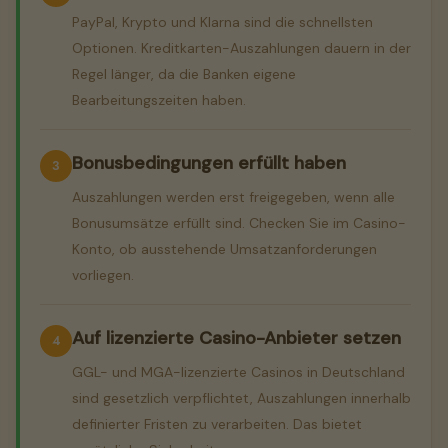
PayPal, Krypto und Klarna sind die schnellsten
Optionen. Kreditkarten-Auszahlungen dauern in der
Regel länger, da die Banken eigene
Bearbeitungszeiten haben.
Bonusbedingungen erfüllt haben
Auszahlungen werden erst freigegeben, wenn alle
Bonusumsätze erfüllt sind. Checken Sie im Casino-
Konto, ob ausstehende Umsatzanforderungen
vorliegen.
Auf lizenzierte Casino-Anbieter setzen
GGL- und MGA-lizenzierte Casinos in Deutschland
sind gesetzlich verpflichtet, Auszahlungen innerhalb
definierter Fristen zu verarbeiten. Das bietet