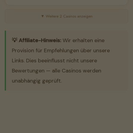
▼ Weitere 2 Casinos anzeigen
💡 Affiliate-Hinweis:
Wir erhalten eine
Provision für Empfehlungen über unsere
Links. Dies beeinflusst nicht unsere
Bewertungen — alle Casinos werden
unabhängig geprüft.