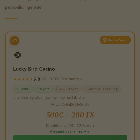
persönlich getestet.
#1
🍀
Lucky Bird Casino
9.8
★★★★★
/10 · 3.200 Bewertungen
✅ PayPal
✅ Krypto
🔒 GGL-Lizenz
⚡ Sofort-Auszahlung
✓ 4.000+ Spiele
✓ Live Casino
✓ Mobile App
WILLKOMMENSBONUS
500€ + 200 FS
Einzahlung ab 10€ · 25x Umsatz
⚡ Auszahlung in ~45 Min.