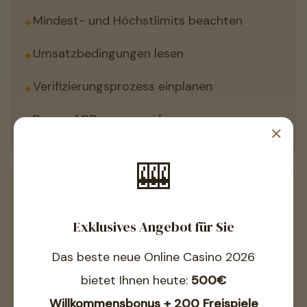
Mindest- und Höchstlimits beachten
Umsatzbedingungen lesen
Verifizierungsprozess einplanen
Bonus-AGB genau prüfen
✕
🎰
🔍 Jonas' Empfehlung:
Wenn Ihnen schnelle
Auszahlungen wichtig sind, wählen Sie ein Casino mit
Exklusives Angebot für Sie
PayPal oder Krypto als primäre
Auszahlungsmethode. Bei Auszahlungen über 500€
Das beste neue Online Casino 2026
empfehle ich zusätzlich SEPA als Backup-Option.
bietet Ihnen heute:
500€
Willkommensbonus + 200 Freispiele