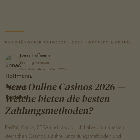
UNABHÄNGIGER RATGEBER · 2026 · GEPRÜFT & AKTUELL
Jonas Hoffmann
iGaming Reviewer
Zuletzt aktualisiert: März 2026
Neue Online Casinos 2026 —
Welche bieten die besten
Zahlungsmethoden?
PayPal, Klarna, SEPA und Krypto: Ich habe die neuesten
deutschen Casinos auf ihre Einzahlungsmethoden und