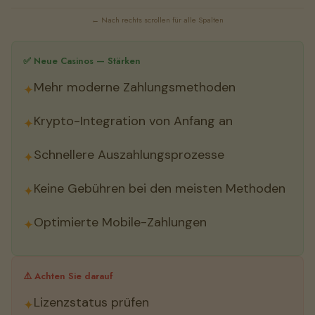
← Nach rechts scrollen für alle Spalten
✅ Neue Casinos — Stärken
Mehr moderne Zahlungsmethoden
Krypto-Integration von Anfang an
Schnellere Auszahlungsprozesse
Keine Gebühren bei den meisten Methoden
Optimierte Mobile-Zahlungen
⚠️ Achten Sie darauf
Lizenzstatus prüfen