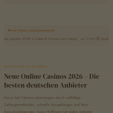
💸 AKTUELLE AUSZAHLUNGEN
 gewann 400€ in Gates of Olympus bei Fastpay · vor 12 Min.
🏆 Sarah Wagner g
REDAKTIONELLE AUSWAHL
Neue Online Casinos 2026 – Die
besten deutschen Anbieter
Diese fünf Casinos überzeugen durch vielfältige
Zahlungsmethoden, schnelle Auszahlungen und faire
Bonusbedingungen. Jonas Hoffmann hat jeden Anbieter