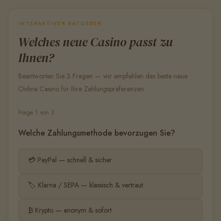
INTERAKTIVER RATGEBER
Welches neue Casino passt zu
Ihnen?
Beantworten Sie 3 Fragen — wir empfehlen das beste neue
Online Casino für Ihre Zahlungspräferenzen.
Frage 1 von 3
Welche Zahlungsmethode bevorzugen Sie?
💳 PayPal — schnell & sicher
🏷️ Klarna / SEPA — klassisch & vertraut
₿ Krypto — anonym & sofort