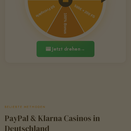
🎰 Jetzt drehen
BELIEBTE METHODEN
PayPal & Klarna Casinos in
Deutschland