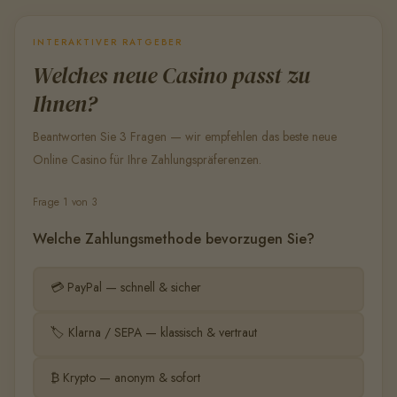
INTERAKTIVER RATGEBER
Welches neue Casino passt zu
Ihnen?
Beantworten Sie 3 Fragen — wir empfehlen das beste neue
Online Casino für Ihre Zahlungspräferenzen.
Frage 1 von 3
Welche Zahlungsmethode bevorzugen Sie?
💳 PayPal — schnell & sicher
🏷️ Klarna / SEPA — klassisch & vertraut
₿ Krypto — anonym & sofort