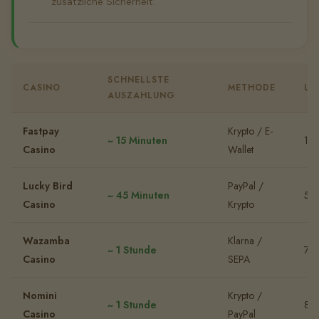
zusätzliche Sicherheit.
SCHNELLSTE
CASINO
METHODE
LI
AUSZAHLUNG
Fastpay
Krypto / E-
~ 15 Minuten
10
Casino
Wallet
Lucky Bird
PayPal /
~ 45 Minuten
5.
Casino
Krypto
Wazamba
Klarna /
~ 1 Stunde
7.
Casino
SEPA
Nomini
Krypto /
~ 1 Stunde
8.
Casino
PayPal