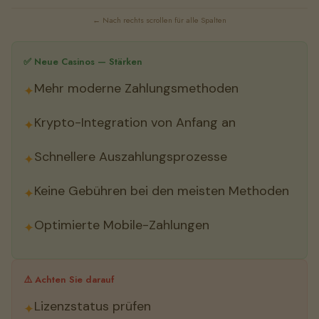
← Nach rechts scrollen für alle Spalten
✅ Neue Casinos — Stärken
Mehr moderne Zahlungsmethoden
Krypto-Integration von Anfang an
Schnellere Auszahlungsprozesse
Keine Gebühren bei den meisten Methoden
Optimierte Mobile-Zahlungen
⚠️ Achten Sie darauf
Lizenzstatus prüfen