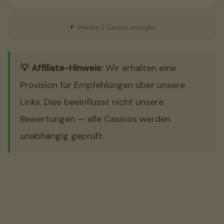
▼ Weitere 2 Casinos anzeigen
💡 Affiliate-Hinweis:
Wir erhalten eine
Provision für Empfehlungen über unsere
Links. Dies beeinflusst nicht unsere
Bewertungen — alle Casinos werden
unabhängig geprüft.