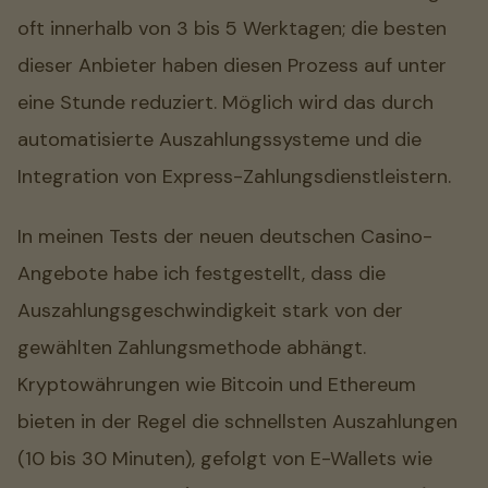
oft innerhalb von 3 bis 5 Werktagen; die besten
dieser Anbieter haben diesen Prozess auf unter
eine Stunde reduziert. Möglich wird das durch
automatisierte Auszahlungssysteme und die
Integration von Express-Zahlungsdienstleistern.
In meinen Tests der neuen deutschen Casino-
Angebote habe ich festgestellt, dass die
Auszahlungsgeschwindigkeit stark von der
gewählten Zahlungsmethode abhängt.
Kryptowährungen wie Bitcoin und Ethereum
bieten in der Regel die schnellsten Auszahlungen
(10 bis 30 Minuten), gefolgt von E-Wallets wie