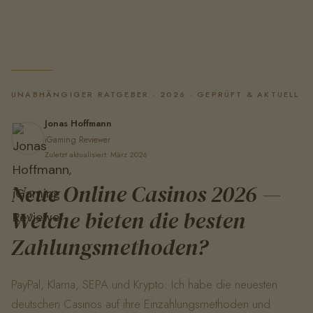
UNABHÄNGIGER RATGEBER · 2026 · GEPRÜFT & AKTUELL
Jonas Hoffmann
iGaming Reviewer
Zuletzt aktualisiert: März 2026
Neue Online Casinos 2026 —
Welche bieten die besten
Zahlungsmethoden?
PayPal, Klarna, SEPA und Krypto: Ich habe die neuesten
deutschen Casinos auf ihre Einzahlungsmethoden und