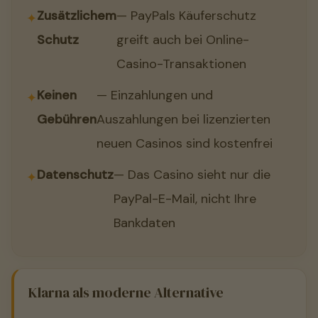
Zusätzlichem
— PayPals Käuferschutz
Schutz
greift auch bei Online-
Casino-Transaktionen
Keinen
— Einzahlungen und
Gebühren
Auszahlungen bei lizenzierten
neuen Casinos sind kostenfrei
Datenschutz
— Das Casino sieht nur die
PayPal-E-Mail, nicht Ihre
Bankdaten
Klarna als moderne Alternative