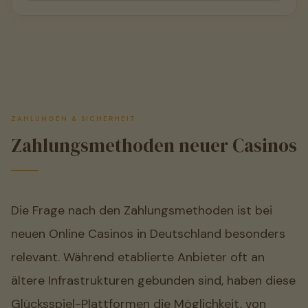
ZAHLUNGEN & SICHERHEIT
Zahlungsmethoden neuer Casinos
Die Frage nach den Zahlungsmethoden ist bei
neuen Online Casinos in Deutschland besonders
relevant. Während etablierte Anbieter oft an
ältere Infrastrukturen gebunden sind, haben diese
Glücksspiel-Plattformen die Möglichkeit, von