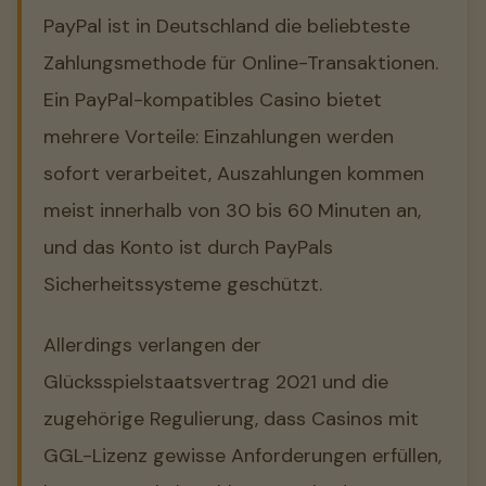
PayPal ist in Deutschland die beliebteste
Zahlungsmethode für Online-Transaktionen.
Ein PayPal-kompatibles Casino bietet
mehrere Vorteile: Einzahlungen werden
sofort verarbeitet, Auszahlungen kommen
meist innerhalb von 30 bis 60 Minuten an,
und das Konto ist durch PayPals
Sicherheitssysteme geschützt.
Allerdings verlangen der
Glücksspielstaatsvertrag 2021 und die
zugehörige Regulierung, dass Casinos mit
GGL-Lizenz gewisse Anforderungen erfüllen,