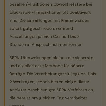
bezahlen"-Funktionen, obwohl letztere bei
Glücksspiel-Transaktionen oft deaktiviert
sind. Die Einzahlungen mit Klarna werden
sofort gutgeschrieben, während
Auszahlungen je nach Casino 1 bis 3
Stunden in Anspruch nehmen können.
SEPA-Überweisungen bleiben die sicherste
und etablierteste Methode für höhere
Beträge. Die Verarbeitungszeit liegt bei 1 bis
2 Werktagen, jedoch bieten einige dieser
Anbieter beschleunigte SEPA-Verfahren an,
die bereits am gleichen Tag verarbeitet
werden.