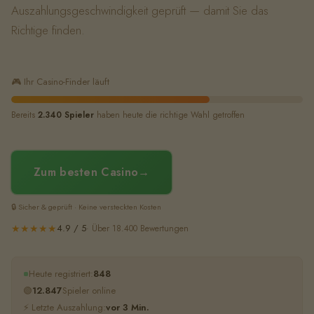
Auszahlungsgeschwindigkeit geprüft — damit Sie das
Richtige finden.
🎮 Ihr Casino-Finder läuft
Bereits
2.340 Spieler
haben heute die richtige Wahl getroffen
Zum besten Casino
🔒 Sicher & geprüft · Keine versteckten Kosten
4.9 / 5
★★★★★
· Über 18.400 Bewertungen
Heute registriert:
848
🟢
12.847
Spieler online
⚡ Letzte Auszahlung:
vor 3 Min.