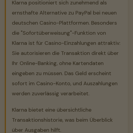
Klarna positioniert sich zunehmend als
ernsthafte Alternative zu PayPal bei neuen
deutschen Casino-Plattformen. Besonders
die "Sofortüberweisung"-Funktion von
Klarna ist für Casino-Einzahlungen attraktiv:
Sie autorisieren die Transaktion direkt über
Ihr Online-Banking, ohne Kartendaten
eingeben zu müssen. Das Geld erscheint
sofort im Casino-Konto, und Auszahlungen
werden zuverlässig verarbeitet.
Klarna bietet eine übersichtliche
Transaktionshistorie, was beim Überblick
über Ausgaben hilft.