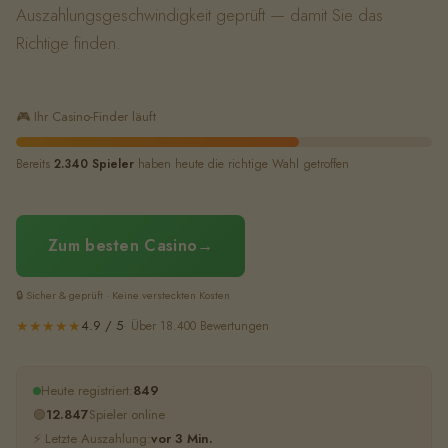
Auszahlungsgeschwindigkeit geprüft — damit Sie das
Richtige finden.
🎮 Ihr Casino-Finder läuft
Bereits
2.340 Spieler
haben heute die richtige Wahl getroffen
Zum besten Casino
🔒 Sicher & geprüft · Keine versteckten Kosten
4.9 / 5
★★★★★
· Über 18.400 Bewertungen
Heute registriert:
849
🟢
12.847
Spieler online
⚡ Letzte Auszahlung:
vor 3 Min.