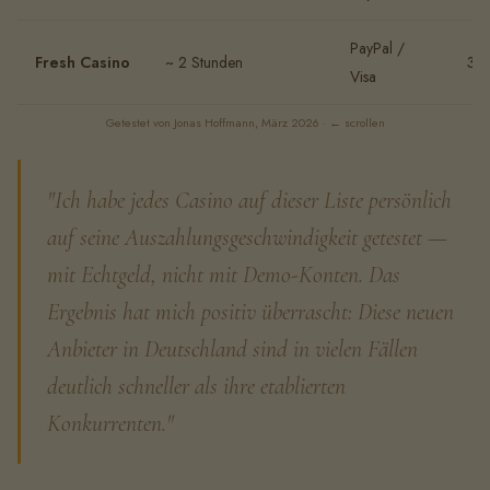
PayPal /
Fresh Casino
~ 2 Stunden
3.
Visa
Getestet von Jonas Hoffmann, März 2026 · ← scrollen
"Ich habe jedes Casino auf dieser Liste persönlich
auf seine Auszahlungsgeschwindigkeit getestet —
mit Echtgeld, nicht mit Demo-Konten. Das
Ergebnis hat mich positiv überrascht: Diese neuen
Anbieter in Deutschland sind in vielen Fällen
deutlich schneller als ihre etablierten
Konkurrenten."