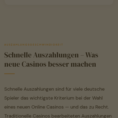
AUSZAHLUNGSGESCHWINDIGKEIT
Schnelle Auszahlungen – Was
neue Casinos besser machen
Schnelle Auszahlungen sind für viele deutsche
Spieler das wichtigste Kriterium bei der Wahl
eines neuen Online Casinos — und das zu Recht.
Traditionelle Casinos bearbeiteten Auszahlungen