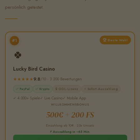
persönlich getestet.
#1
🍀
Lucky Bird Casino
9.8
★★★★★
/10 · 3.200 Bewertungen
✅ PayPal
✅ Krypto
🔒 GGL-Lizenz
⚡ Sofort-Auszahlung
✓ 4.000+ Spiele
✓ Live Casino
✓ Mobile App
WILLKOMMENSBONUS
500€ + 200 FS
Einzahlung ab 10€ · 25x Umsatz
⚡ Auszahlung in ~45 Min.