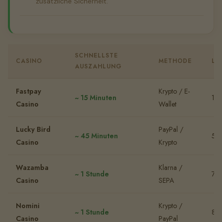
zusätzliche Sicherheit.
SCHNELLSTE
CASINO
METHODE
LI
AUSZAHLUNG
Fastpay
Krypto / E-
~ 15 Minuten
10
Casino
Wallet
Lucky Bird
PayPal /
~ 45 Minuten
5.
Casino
Krypto
Wazamba
Klarna /
~ 1 Stunde
7.
Casino
SEPA
Nomini
Krypto /
~ 1 Stunde
8.
Casino
PayPal