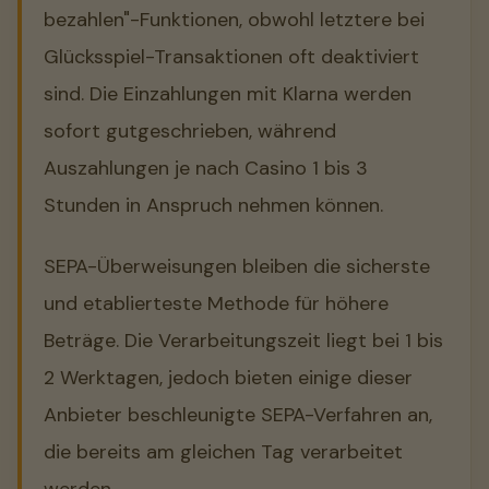
bezahlen"-Funktionen, obwohl letztere bei
Glücksspiel-Transaktionen oft deaktiviert
sind. Die Einzahlungen mit Klarna werden
sofort gutgeschrieben, während
Auszahlungen je nach Casino 1 bis 3
Stunden in Anspruch nehmen können.
SEPA-Überweisungen bleiben die sicherste
und etablierteste Methode für höhere
Beträge. Die Verarbeitungszeit liegt bei 1 bis
2 Werktagen, jedoch bieten einige dieser
Anbieter beschleunigte SEPA-Verfahren an,
die bereits am gleichen Tag verarbeitet
werden.