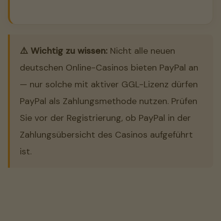
⚠️ Wichtig zu wissen:
Nicht alle neuen
deutschen Online-Casinos bieten PayPal an
— nur solche mit aktiver GGL-Lizenz dürfen
PayPal als Zahlungsmethode nutzen. Prüfen
Sie vor der Registrierung, ob PayPal in der
Zahlungsübersicht des Casinos aufgeführt
ist.