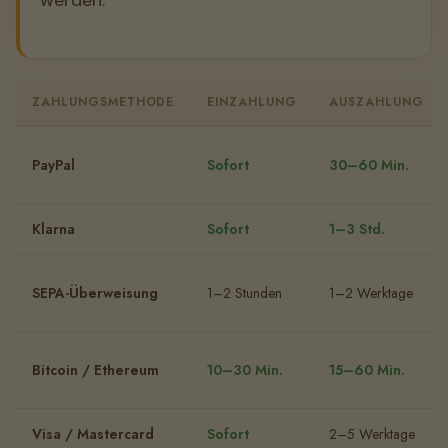
ZAHLUNGSMETHODE
EINZAHLUNG
AUSZAHLUNG
PayPal
Sofort
30–60 Min.
Klarna
Sofort
1–3 Std.
SEPA-Überweisung
1–2 Stunden
1–2 Werktage
Bitcoin / Ethereum
10–30 Min.
15–60 Min.
Visa / Mastercard
Sofort
2–5 Werktage