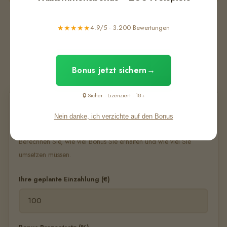
4.9/5 · 3.200 Bewertungen
★★★★★
Bonus jetzt sichern
🔒 Sicher · Lizenziert · 18+
PRAKTISCHES WERKZEUG
Nein danke, ich verzichte auf den Bonus
Bonus-Rechner für neue Casinos
Berechnen Sie, wie viel Bonus Sie erhalten und wie viel Sie
umsetzen müssen.
Ihre geplante Einzahlung (€)