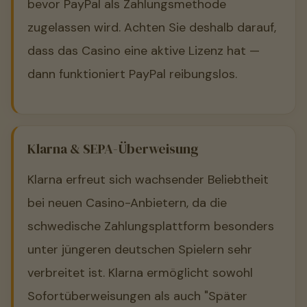
bevor PayPal als Zahlungsmethode
zugelassen wird. Achten Sie deshalb darauf,
dass das Casino eine aktive Lizenz hat —
dann funktioniert PayPal reibungslos.
Klarna & SEPA-Überweisung
Klarna erfreut sich wachsender Beliebtheit
bei neuen Casino-Anbietern, da die
schwedische Zahlungsplattform besonders
unter jüngeren deutschen Spielern sehr
verbreitet ist. Klarna ermöglicht sowohl
Sofortüberweisungen als auch "Später