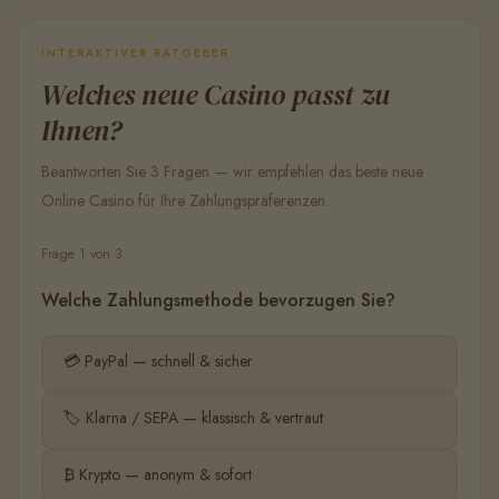
INTERAKTIVER RATGEBER
Welches neue Casino passt zu
Ihnen?
Beantworten Sie 3 Fragen — wir empfehlen das beste neue
Online Casino für Ihre Zahlungspräferenzen.
Frage 1 von 3
Welche Zahlungsmethode bevorzugen Sie?
💳 PayPal — schnell & sicher
🏷️ Klarna / SEPA — klassisch & vertraut
₿ Krypto — anonym & sofort