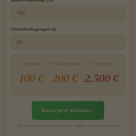
Bonus-Prozentsatz (%)
Umsatzbedingungen (x)
IHR BONUS
SPIELGUTHABEN
UMSETZEN
100 €
200 €
2.500 €
Bonus jetzt einlösen
18+ · Glücksspiel kann süchtig machen · Spielen Sie verantwortungsvoll