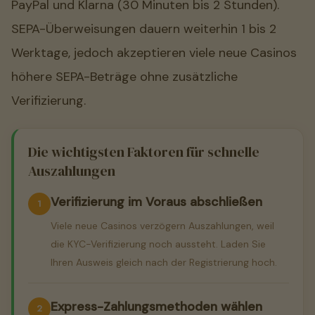
PayPal und Klarna (30 Minuten bis 2 Stunden).
SEPA-Überweisungen dauern weiterhin 1 bis 2
Werktage, jedoch akzeptieren viele neue Casinos
höhere SEPA-Beträge ohne zusätzliche
Verifizierung.
Die wichtigsten Faktoren für schnelle
Auszahlungen
Verifizierung im Voraus abschließen
Viele neue Casinos verzögern Auszahlungen, weil
die KYC-Verifizierung noch aussteht. Laden Sie
Ihren Ausweis gleich nach der Registrierung hoch.
Express-Zahlungsmethoden wählen