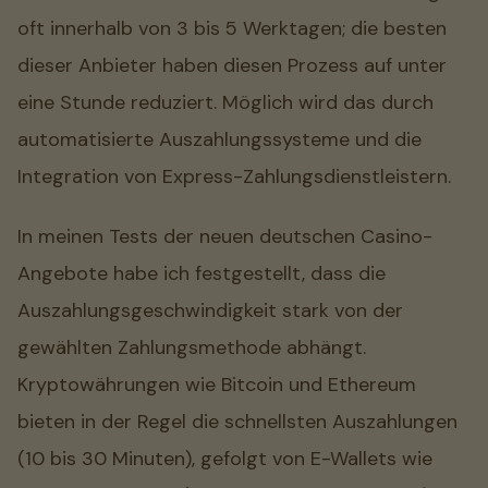
oft innerhalb von 3 bis 5 Werktagen; die besten
dieser Anbieter haben diesen Prozess auf unter
eine Stunde reduziert. Möglich wird das durch
automatisierte Auszahlungssysteme und die
Integration von Express-Zahlungsdienstleistern.
In meinen Tests der neuen deutschen Casino-
Angebote habe ich festgestellt, dass die
Auszahlungsgeschwindigkeit stark von der
gewählten Zahlungsmethode abhängt.
Kryptowährungen wie Bitcoin und Ethereum
bieten in der Regel die schnellsten Auszahlungen
(10 bis 30 Minuten), gefolgt von E-Wallets wie