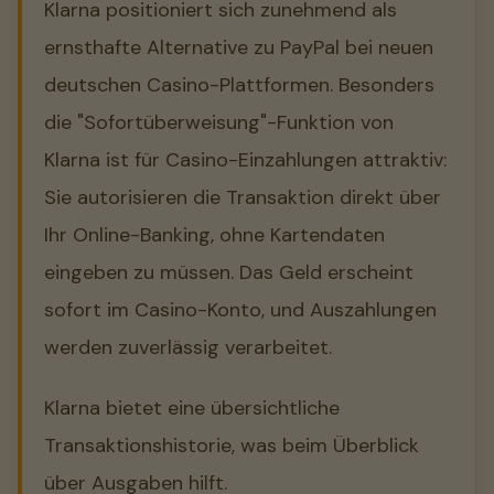
Klarna positioniert sich zunehmend als
ernsthafte Alternative zu PayPal bei neuen
deutschen Casino-Plattformen. Besonders
die "Sofortüberweisung"-Funktion von
Klarna ist für Casino-Einzahlungen attraktiv:
Sie autorisieren die Transaktion direkt über
Ihr Online-Banking, ohne Kartendaten
eingeben zu müssen. Das Geld erscheint
sofort im Casino-Konto, und Auszahlungen
werden zuverlässig verarbeitet.
Klarna bietet eine übersichtliche
Transaktionshistorie, was beim Überblick
über Ausgaben hilft.