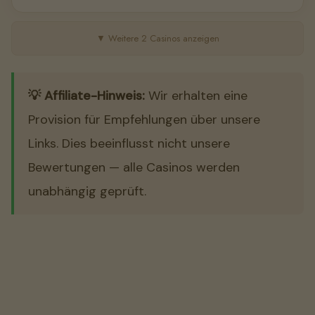
▼ Weitere 2 Casinos anzeigen
💡 Affiliate-Hinweis:
Wir erhalten eine
Provision für Empfehlungen über unsere
Links. Dies beeinflusst nicht unsere
Bewertungen — alle Casinos werden
unabhängig geprüft.