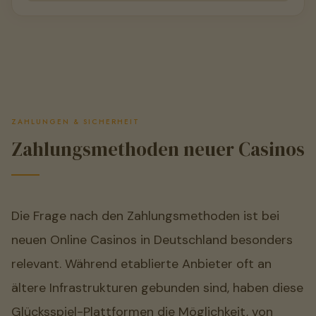
ZAHLUNGEN & SICHERHEIT
Zahlungsmethoden neuer Casinos
Die Frage nach den Zahlungsmethoden ist bei
neuen Online Casinos in Deutschland besonders
relevant. Während etablierte Anbieter oft an
ältere Infrastrukturen gebunden sind, haben diese
Glücksspiel-Plattformen die Möglichkeit, von