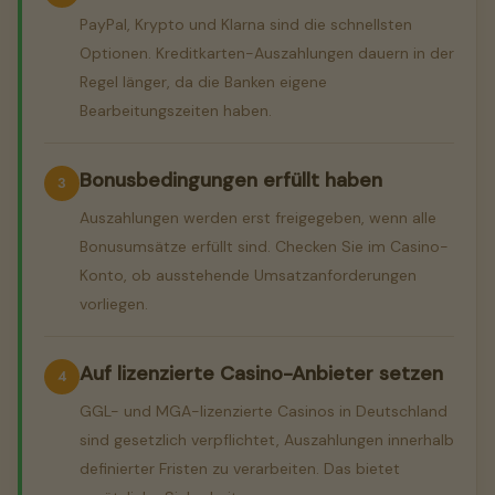
PayPal, Krypto und Klarna sind die schnellsten
Optionen. Kreditkarten-Auszahlungen dauern in der
Regel länger, da die Banken eigene
Bearbeitungszeiten haben.
Bonusbedingungen erfüllt haben
Auszahlungen werden erst freigegeben, wenn alle
Bonusumsätze erfüllt sind. Checken Sie im Casino-
Konto, ob ausstehende Umsatzanforderungen
vorliegen.
Auf lizenzierte Casino-Anbieter setzen
GGL- und MGA-lizenzierte Casinos in Deutschland
sind gesetzlich verpflichtet, Auszahlungen innerhalb
definierter Fristen zu verarbeiten. Das bietet