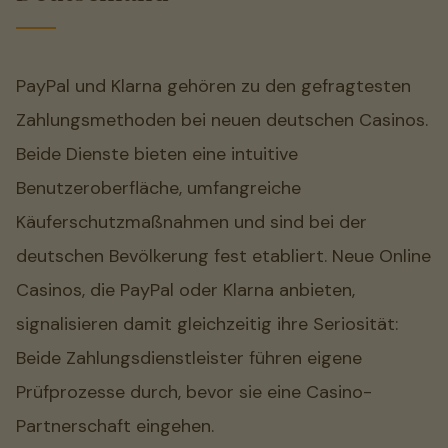
PayPal und Klarna gehören zu den gefragtesten
Zahlungsmethoden bei neuen deutschen Casinos.
Beide Dienste bieten eine intuitive
Benutzeroberfläche, umfangreiche
Käuferschutzmaßnahmen und sind bei der
deutschen Bevölkerung fest etabliert. Neue Online
Casinos, die PayPal oder Klarna anbieten,
signalisieren damit gleichzeitig ihre Seriosität:
Beide Zahlungsdienstleister führen eigene
Prüfprozesse durch, bevor sie eine Casino-
Partnerschaft eingehen.