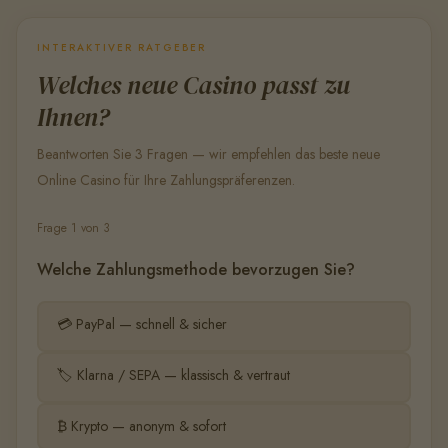
INTERAKTIVER RATGEBER
Welches neue Casino passt zu
Ihnen?
Beantworten Sie 3 Fragen — wir empfehlen das beste neue
Online Casino für Ihre Zahlungspräferenzen.
Frage 1 von 3
Welche Zahlungsmethode bevorzugen Sie?
💳 PayPal — schnell & sicher
🏷️ Klarna / SEPA — klassisch & vertraut
₿ Krypto — anonym & sofort