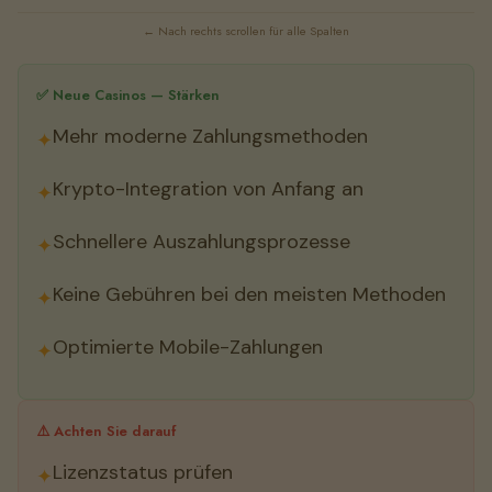
← Nach rechts scrollen für alle Spalten
✅ Neue Casinos — Stärken
Mehr moderne Zahlungsmethoden
Krypto-Integration von Anfang an
Schnellere Auszahlungsprozesse
Keine Gebühren bei den meisten Methoden
Optimierte Mobile-Zahlungen
⚠️ Achten Sie darauf
Lizenzstatus prüfen