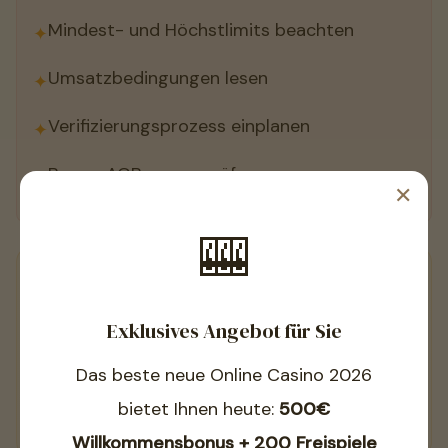
Mindest- und Höchstlimits beachten
Umsatzbedingungen lesen
Verifizierungsprozess einplanen
Bonus-AGB genau prüfen
✕
🎰
🔍 Jonas' Empfehlung:
Wenn Ihnen schnelle
Auszahlungen wichtig sind, wählen Sie ein Casino mit
Exklusives Angebot für Sie
PayPal oder Krypto als primäre
Auszahlungsmethode. Bei Auszahlungen über 500€
Das beste neue Online Casino 2026
empfehle ich zusätzlich SEPA als Backup-Option.
bietet Ihnen heute:
500€
Willkommensbonus + 200 Freispiele