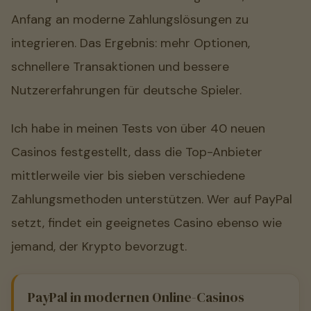
Anfang an moderne Zahlungslösungen zu
integrieren. Das Ergebnis: mehr Optionen,
schnellere Transaktionen und bessere
Nutzererfahrungen für deutsche Spieler.
Ich habe in meinen Tests von über 40 neuen
Casinos festgestellt, dass die Top-Anbieter
mittlerweile vier bis sieben verschiedene
Zahlungsmethoden unterstützen. Wer auf PayPal
setzt, findet ein geeignetes Casino ebenso wie
jemand, der Krypto bevorzugt.
PayPal in modernen Online-Casinos