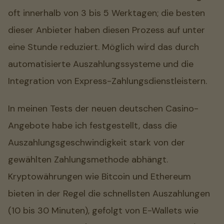
oft innerhalb von 3 bis 5 Werktagen; die besten
dieser Anbieter haben diesen Prozess auf unter
eine Stunde reduziert. Möglich wird das durch
automatisierte Auszahlungssysteme und die
Integration von Express-Zahlungsdienstleistern.
In meinen Tests der neuen deutschen Casino-
Angebote habe ich festgestellt, dass die
Auszahlungsgeschwindigkeit stark von der
gewählten Zahlungsmethode abhängt.
Kryptowährungen wie Bitcoin und Ethereum
bieten in der Regel die schnellsten Auszahlungen
(10 bis 30 Minuten), gefolgt von E-Wallets wie