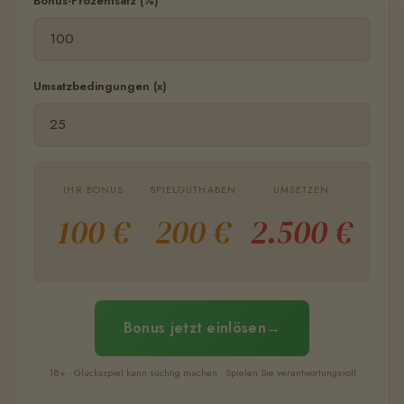
Bonus-Prozentsatz (%)
Umsatzbedingungen (x)
IHR BONUS
SPIELGUTHABEN
UMSETZEN
100 €
200 €
2.500 €
Bonus jetzt einlösen
18+ · Glücksspiel kann süchtig machen · Spielen Sie verantwortungsvoll