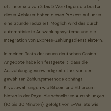
oft innerhalb von 3 bis 5 Werktagen; die besten
dieser Anbieter haben diesen Prozess auf unter
eine Stunde reduziert. Möglich wird das durch
automatisierte Auszahlungssysteme und die
Integration von Express-Zahlungsdienstleistern.
In meinen Tests der neuen deutschen Casino-
Angebote habe ich festgestellt, dass die
Auszahlungsgeschwindigkeit stark von der
gewählten Zahlungsmethode abhängt.
Kryptowährungen wie Bitcoin und Ethereum
bieten in der Regel die schnellsten Auszahlungen
(10 bis 30 Minuten), gefolgt von E-Wallets wie