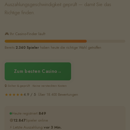
Auszahlungsgeschwindigkeit geprüft — damit Sie das
Richtige finden.
🎮 Ihr Casino-Finder läuft
Bereits
2.340 Spieler
haben heute die richtige Wahl getroffen
Zum besten Casino
🔒 Sicher & geprüft · Keine versteckten Kosten
4.9 / 5
★★★★★
· Über 18.400 Bewertungen
Heute registriert:
849
🟢
12.847
Spieler online
⚡ Letzte Auszahlung:
vor 3 Min.