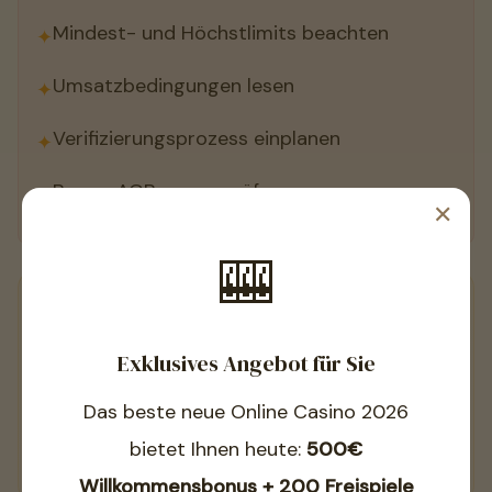
Mindest- und Höchstlimits beachten
Umsatzbedingungen lesen
Verifizierungsprozess einplanen
Bonus-AGB genau prüfen
✕
🎰
🔍 Jonas' Empfehlung:
Wenn Ihnen schnelle
Auszahlungen wichtig sind, wählen Sie ein Casino mit
Exklusives Angebot für Sie
PayPal oder Krypto als primäre
Auszahlungsmethode. Bei Auszahlungen über 500€
Das beste neue Online Casino 2026
empfehle ich zusätzlich SEPA als Backup-Option.
bietet Ihnen heute:
500€
Willkommensbonus + 200 Freispiele