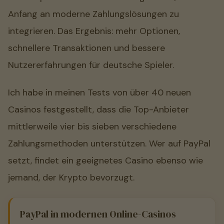
Anfang an moderne Zahlungslösungen zu
integrieren. Das Ergebnis: mehr Optionen,
schnellere Transaktionen und bessere
Nutzererfahrungen für deutsche Spieler.
Ich habe in meinen Tests von über 40 neuen
Casinos festgestellt, dass die Top-Anbieter
mittlerweile vier bis sieben verschiedene
Zahlungsmethoden unterstützen. Wer auf PayPal
setzt, findet ein geeignetes Casino ebenso wie
jemand, der Krypto bevorzugt.
PayPal in modernen Online-Casinos