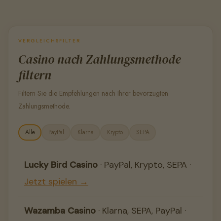
VERGLEICHSFILTER
Casino nach Zahlungsmethode
filtern
Filtern Sie die Empfehlungen nach Ihrer bevorzugten
Zahlungsmethode.
Alle
PayPal
Klarna
Krypto
SEPA
Lucky Bird Casino
· PayPal, Krypto, SEPA ·
Jetzt spielen →
Wazamba Casino
· Klarna, SEPA, PayPal ·