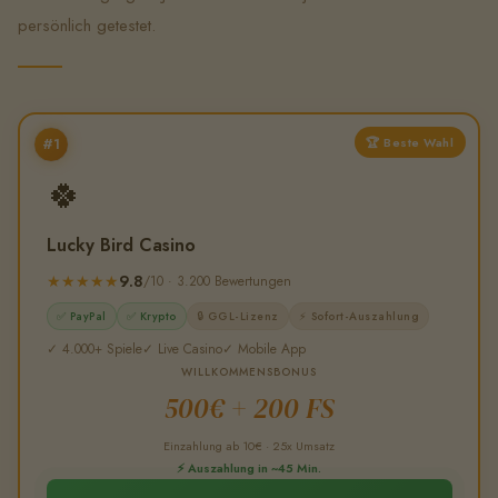
persönlich getestet.
#1
🍀
Lucky Bird Casino
9.8
★★★★★
/10 · 3.200 Bewertungen
✅ PayPal
✅ Krypto
🔒 GGL-Lizenz
⚡ Sofort-Auszahlung
✓ 4.000+ Spiele
✓ Live Casino
✓ Mobile App
WILLKOMMENSBONUS
500€ + 200 FS
Einzahlung ab 10€ · 25x Umsatz
⚡ Auszahlung in ~45 Min.