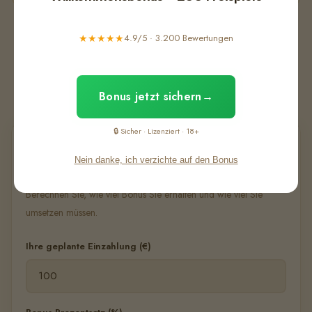
4.9/5 · 3.200 Bewertungen
★★★★★
Bonus jetzt sichern
🔒 Sicher · Lizenziert · 18+
PRAKTISCHES WERKZEUG
Nein danke, ich verzichte auf den Bonus
Bonus-Rechner für neue Casinos
Berechnen Sie, wie viel Bonus Sie erhalten und wie viel Sie
umsetzen müssen.
Ihre geplante Einzahlung (€)