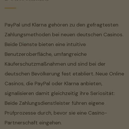
PayPal und Klarna gehören zu den gefragtesten
Zahlungsmethoden bei neuen deutschen Casinos.
Beide Dienste bieten eine intuitive
Benutzeroberfläche, umfangreiche
Käuferschutzmaßnahmen und sind bei der
deutschen Bevölkerung fest etabliert. Neue Online
Casinos, die PayPal oder Klarna anbieten,
signalisieren damit gleichzeitig ihre Seriosität:
Beide Zahlungsdienstleister führen eigene
Prüfprozesse durch, bevor sie eine Casino-
Partnerschaft eingehen.