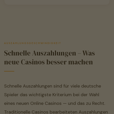
AUSZAHLUNGSGESCHWINDIGKEIT
Schnelle Auszahlungen – Was
neue Casinos besser machen
Schnelle Auszahlungen sind für viele deutsche
Spieler das wichtigste Kriterium bei der Wahl
eines neuen Online Casinos — und das zu Recht.
Traditionelle Casinos bearbeiteten Auszahlungen