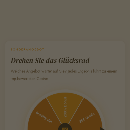
SONDERANGEBOT
Drehen Sie das Glücksrad
Welches Angebot wartet auf Sie? Jedes Ergebnis führt zu einem
top-bewerteten Casino.