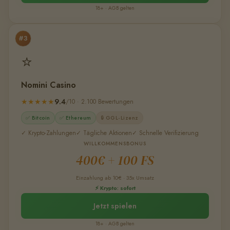
18+ · AGB gelten
#3
⭐
Nomini Casino
9.4
★★★★★
/10 · 2.100 Bewertungen
✅ Bitcoin
✅ Ethereum
🔒 GGL-Lizenz
✓ Krypto-Zahlungen
✓ Tägliche Aktionen
✓ Schnelle Verifizierung
WILLKOMMENSBONUS
400€ + 100 FS
Einzahlung ab 10€ · 35x Umsatz
⚡ Krypto: sofort
Jetzt spielen
18+ · AGB gelten