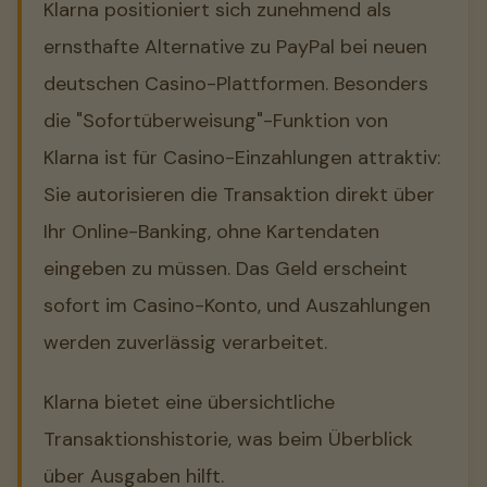
Klarna positioniert sich zunehmend als
ernsthafte Alternative zu PayPal bei neuen
deutschen Casino-Plattformen. Besonders
die "Sofortüberweisung"-Funktion von
Klarna ist für Casino-Einzahlungen attraktiv:
Sie autorisieren die Transaktion direkt über
Ihr Online-Banking, ohne Kartendaten
eingeben zu müssen. Das Geld erscheint
sofort im Casino-Konto, und Auszahlungen
werden zuverlässig verarbeitet.
Klarna bietet eine übersichtliche
Transaktionshistorie, was beim Überblick
über Ausgaben hilft.