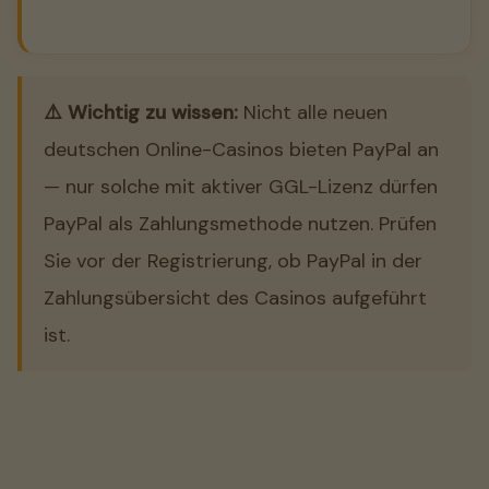
⚠️ Wichtig zu wissen:
Nicht alle neuen
deutschen Online-Casinos bieten PayPal an
— nur solche mit aktiver GGL-Lizenz dürfen
PayPal als Zahlungsmethode nutzen. Prüfen
Sie vor der Registrierung, ob PayPal in der
Zahlungsübersicht des Casinos aufgeführt
ist.