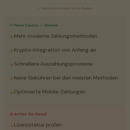
← Nach rechts scrollen für alle Spalten
✅ Neue Casinos — Stärken
Mehr moderne Zahlungsmethoden
Krypto-Integration von Anfang an
Schnellere Auszahlungsprozesse
Keine Gebühren bei den meisten Methoden
Optimierte Mobile-Zahlungen
⚠️ Achten Sie darauf
Lizenzstatus prüfen