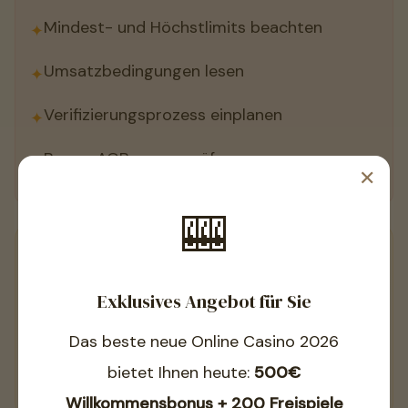
Mindest- und Höchstlimits beachten
Umsatzbedingungen lesen
Verifizierungsprozess einplanen
Bonus-AGB genau prüfen
✕
🎰
🔍 Jonas' Empfehlung:
Wenn Ihnen schnelle
Auszahlungen wichtig sind, wählen Sie ein Casino mit
Exklusives Angebot für Sie
PayPal oder Krypto als primäre
Auszahlungsmethode. Bei Auszahlungen über 500€
Das beste neue Online Casino 2026
empfehle ich zusätzlich SEPA als Backup-Option.
bietet Ihnen heute:
500€
Willkommensbonus + 200 Freispiele