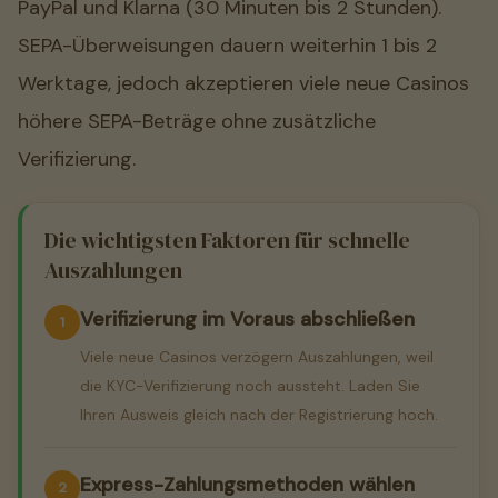
PayPal und Klarna (30 Minuten bis 2 Stunden).
SEPA-Überweisungen dauern weiterhin 1 bis 2
Werktage, jedoch akzeptieren viele neue Casinos
höhere SEPA-Beträge ohne zusätzliche
Verifizierung.
Die wichtigsten Faktoren für schnelle
Auszahlungen
Verifizierung im Voraus abschließen
Viele neue Casinos verzögern Auszahlungen, weil
die KYC-Verifizierung noch aussteht. Laden Sie
Ihren Ausweis gleich nach der Registrierung hoch.
Express-Zahlungsmethoden wählen