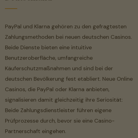
PayPal und Klarna gehören zu den gefragtesten
Zahlungsmethoden bei neuen deutschen Casinos.
Beide Dienste bieten eine intuitive
Benutzeroberfläche, umfangreiche
Käuferschutzmaßnahmen und sind bei der
deutschen Bevölkerung fest etabliert. Neue Online
Casinos, die PayPal oder Klarna anbieten,
signalisieren damit gleichzeitig ihre Seriosität:
Beide Zahlungsdienstleister führen eigene
Prüfprozesse durch, bevor sie eine Casino-
Partnerschaft eingehen.