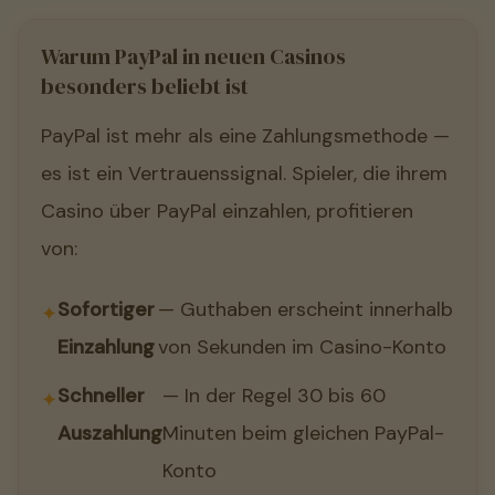
Warum PayPal in neuen Casinos
besonders beliebt ist
PayPal ist mehr als eine Zahlungsmethode —
es ist ein Vertrauenssignal. Spieler, die ihrem
Casino über PayPal einzahlen, profitieren
von:
Sofortiger
— Guthaben erscheint innerhalb
Einzahlung
von Sekunden im Casino-Konto
Schneller
— In der Regel 30 bis 60
Auszahlung
Minuten beim gleichen PayPal-
Konto