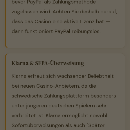
bevor PayPal als Zahlungsmethode
zugelassen wird. Achten Sie deshalb darauf,
dass das Casino eine aktive Lizenz hat —
dann funktioniert PayPal reibungslos.
Klarna & SEPA-Überweisung
Klarna erfreut sich wachsender Beliebtheit
bei neuen Casino-Anbietern, da die
schwedische Zahlungsplattform besonders
unter jüngeren deutschen Spielern sehr
verbreitet ist. Klarna ermöglicht sowohl
Sofortüberweisungen als auch "Später