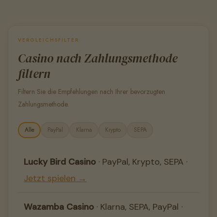
VERGLEICHSFILTER
Casino nach Zahlungsmethode
filtern
Filtern Sie die Empfehlungen nach Ihrer bevorzugten
Zahlungsmethode.
Alle
PayPal
Klarna
Krypto
SEPA
Lucky Bird Casino
· PayPal, Krypto, SEPA ·
Jetzt spielen →
Wazamba Casino
· Klarna, SEPA, PayPal ·