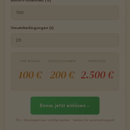
Bonus-Prozentsatz (%)
Umsatzbedingungen (x)
IHR BONUS
SPIELGUTHABEN
UMSETZEN
100 €
200 €
2.500 €
Bonus jetzt einlösen
18+ · Glücksspiel kann süchtig machen · Spielen Sie verantwortungsvoll