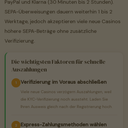
PayPal und Klarna (30 Minuten bis 2 Stunden).
SEPA-Überweisungen dauern weiterhin 1 bis 2
Werktage, jedoch akzeptieren viele neue Casinos
höhere SEPA-Beträge ohne zusätzliche
Verifizierung.
Die wichtigsten Faktoren für schnelle
Auszahlungen
Verifizierung im Voraus abschließen
Viele neue Casinos verzögern Auszahlungen, weil
die KYC-Verifizierung noch aussteht. Laden Sie
Ihren Ausweis gleich nach der Registrierung hoch.
Express-Zahlungsmethoden wählen