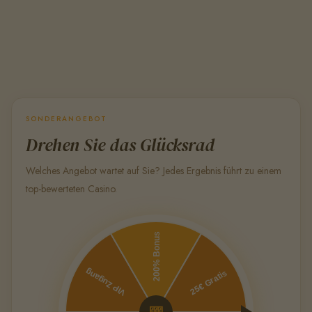
SONDERANGEBOT
Drehen Sie das Glücksrad
Welches Angebot wartet auf Sie? Jedes Ergebnis führt zu einem
top-bewerteten Casino.