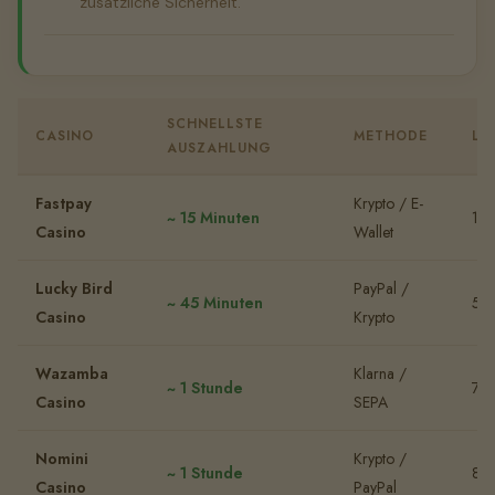
zusätzliche Sicherheit.
SCHNELLSTE
CASINO
METHODE
LI
AUSZAHLUNG
Fastpay
Krypto / E-
~ 15 Minuten
10
Casino
Wallet
Lucky Bird
PayPal /
~ 45 Minuten
5.
Casino
Krypto
Wazamba
Klarna /
~ 1 Stunde
7.
Casino
SEPA
Nomini
Krypto /
~ 1 Stunde
8.
Casino
PayPal