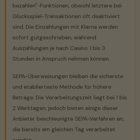
bezahlen"-Funktionen, obwohl letztere bei
Glücksspiel-Transaktionen oft deaktiviert
sind. Die Einzahlungen mit Klarna werden
sofort gutgeschrieben, während
Auszahlungen je nach Casino 1 bis 3
Stunden in Anspruch nehmen können.
SEPA-Überweisungen bleiben die sicherste
und etablierteste Methode für höhere
Beträge. Die Verarbeitungszeit liegt bei 1 bis
2 Werktagen, jedoch bieten einige dieser
Anbieter beschleunigte SEPA-Verfahren an,
die bereits am gleichen Tag verarbeitet
werden.