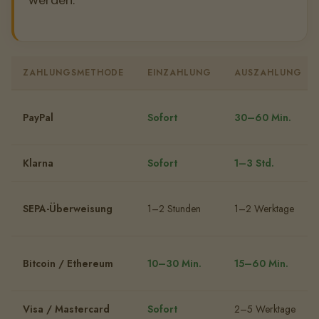
ZAHLUNGSMETHODE
EINZAHLUNG
AUSZAHLUNG
PayPal
Sofort
30–60 Min.
Klarna
Sofort
1–3 Std.
SEPA-Überweisung
1–2 Stunden
1–2 Werktage
Bitcoin / Ethereum
10–30 Min.
15–60 Min.
Visa / Mastercard
Sofort
2–5 Werktage