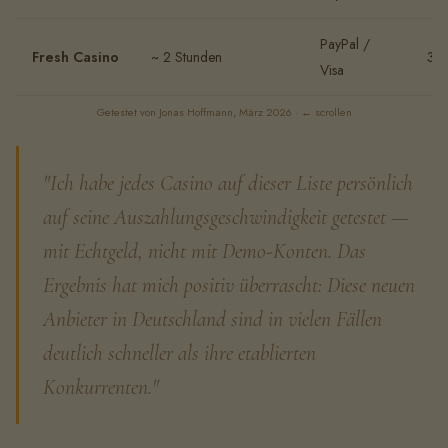
PayPal /
Fresh Casino
~ 2 Stunden
3.
Visa
Getestet von Jonas Hoffmann, März 2026 · ← scrollen
"Ich habe jedes Casino auf dieser Liste persönlich
auf seine Auszahlungsgeschwindigkeit getestet —
mit Echtgeld, nicht mit Demo-Konten. Das
Ergebnis hat mich positiv überrascht: Diese neuen
Anbieter in Deutschland sind in vielen Fällen
deutlich schneller als ihre etablierten
Konkurrenten."