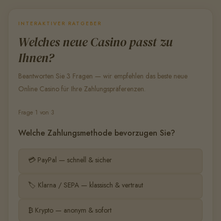
INTERAKTIVER RATGEBER
Welches neue Casino passt zu
Ihnen?
Beantworten Sie 3 Fragen — wir empfehlen das beste neue
Online Casino für Ihre Zahlungspräferenzen.
Frage 1 von 3
Welche Zahlungsmethode bevorzugen Sie?
💳 PayPal — schnell & sicher
🏷️ Klarna / SEPA — klassisch & vertraut
₿ Krypto — anonym & sofort