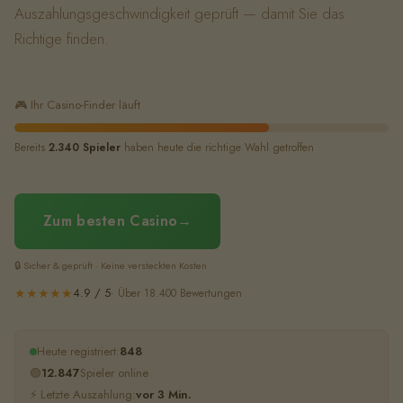
Auszahlungsgeschwindigkeit geprüft — damit Sie das
Richtige finden.
🎮 Ihr Casino-Finder läuft
Bereits
2.340 Spieler
haben heute die richtige Wahl getroffen
Zum besten Casino
🔒 Sicher & geprüft · Keine versteckten Kosten
4.9 / 5
★★★★★
· Über 18.400 Bewertungen
Heute registriert:
848
🟢
12.847
Spieler online
⚡ Letzte Auszahlung:
vor 3 Min.