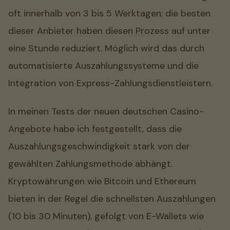
oft innerhalb von 3 bis 5 Werktagen; die besten
dieser Anbieter haben diesen Prozess auf unter
eine Stunde reduziert. Möglich wird das durch
automatisierte Auszahlungssysteme und die
Integration von Express-Zahlungsdienstleistern.
In meinen Tests der neuen deutschen Casino-
Angebote habe ich festgestellt, dass die
Auszahlungsgeschwindigkeit stark von der
gewählten Zahlungsmethode abhängt.
Kryptowährungen wie Bitcoin und Ethereum
bieten in der Regel die schnellsten Auszahlungen
(10 bis 30 Minuten), gefolgt von E-Wallets wie