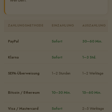
ZAHLUNGSMETHODE
EINZAHLUNG
AUSZAHLUNG
PayPal
Sofort
30–60 Min.
Klarna
Sofort
1–3 Std.
SEPA-Überweisung
1–2 Stunden
1–2 Werktage
Bitcoin / Ethereum
10–30 Min.
15–60 Min.
Visa / Mastercard
Sofort
2–5 Werktage