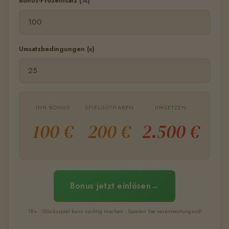
Bonus-Prozentsatz (%)
Umsatzbedingungen (x)
IHR BONUS
SPIELGUTHABEN
UMSETZEN
100 €
200 €
2.500 €
Bonus jetzt einlösen
18+ · Glücksspiel kann süchtig machen · Spielen Sie verantwortungsvoll