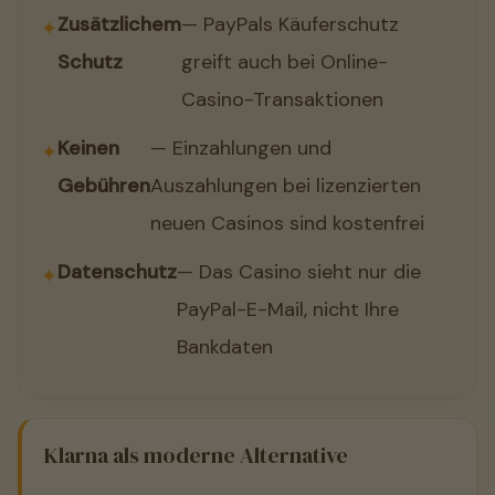
Zusätzlichem
— PayPals Käuferschutz
Schutz
greift auch bei Online-
Casino-Transaktionen
Keinen
— Einzahlungen und
Gebühren
Auszahlungen bei lizenzierten
neuen Casinos sind kostenfrei
Datenschutz
— Das Casino sieht nur die
PayPal-E-Mail, nicht Ihre
Bankdaten
Klarna als moderne Alternative