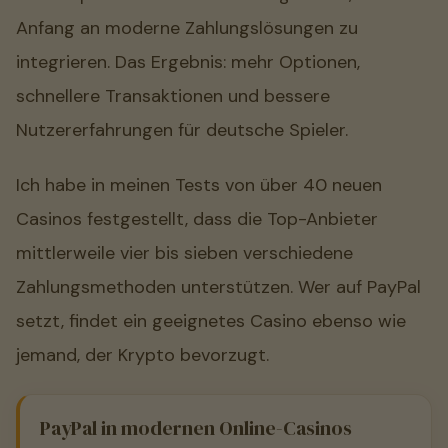
Anfang an moderne Zahlungslösungen zu
integrieren. Das Ergebnis: mehr Optionen,
schnellere Transaktionen und bessere
Nutzererfahrungen für deutsche Spieler.
Ich habe in meinen Tests von über 40 neuen
Casinos festgestellt, dass die Top-Anbieter
mittlerweile vier bis sieben verschiedene
Zahlungsmethoden unterstützen. Wer auf PayPal
setzt, findet ein geeignetes Casino ebenso wie
jemand, der Krypto bevorzugt.
PayPal in modernen Online-Casinos