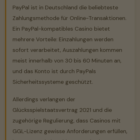
PayPal ist in Deutschland die beliebteste
Zahlungsmethode für Online-Transaktionen.
Ein PayPal-kompatibles Casino bietet
mehrere Vorteile: Einzahlungen werden
sofort verarbeitet, Auszahlungen kommen
meist innerhalb von 30 bis 60 Minuten an,
und das Konto ist durch PayPals
Sicherheitssysteme geschützt.
Allerdings verlangen der
Glücksspielstaatsvertrag 2021 und die
zugehörige Regulierung, dass Casinos mit
GGL-Lizenz gewisse Anforderungen erfüllen,