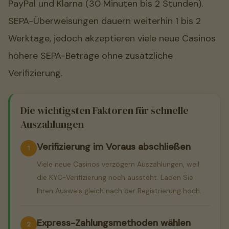
PayPal und Klarna (30 Minuten bis 2 Stunden).
SEPA-Überweisungen dauern weiterhin 1 bis 2
Werktage, jedoch akzeptieren viele neue Casinos
höhere SEPA-Beträge ohne zusätzliche
Verifizierung.
Die wichtigsten Faktoren für schnelle
Auszahlungen
Verifizierung im Voraus abschließen
Viele neue Casinos verzögern Auszahlungen, weil
die KYC-Verifizierung noch aussteht. Laden Sie
Ihren Ausweis gleich nach der Registrierung hoch.
Express-Zahlungsmethoden wählen