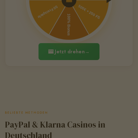
🎰 Jetzt drehen
BELIEBTE METHODEN
PayPal & Klarna Casinos in
Deutschland