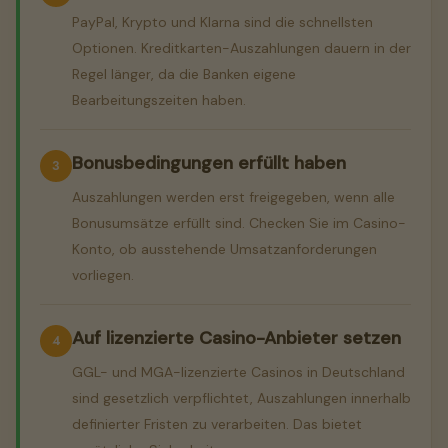
PayPal, Krypto und Klarna sind die schnellsten
Optionen. Kreditkarten-Auszahlungen dauern in der
Regel länger, da die Banken eigene
Bearbeitungszeiten haben.
Bonusbedingungen erfüllt haben
Auszahlungen werden erst freigegeben, wenn alle
Bonusumsätze erfüllt sind. Checken Sie im Casino-
Konto, ob ausstehende Umsatzanforderungen
vorliegen.
Auf lizenzierte Casino-Anbieter setzen
GGL- und MGA-lizenzierte Casinos in Deutschland
sind gesetzlich verpflichtet, Auszahlungen innerhalb
definierter Fristen zu verarbeiten. Das bietet