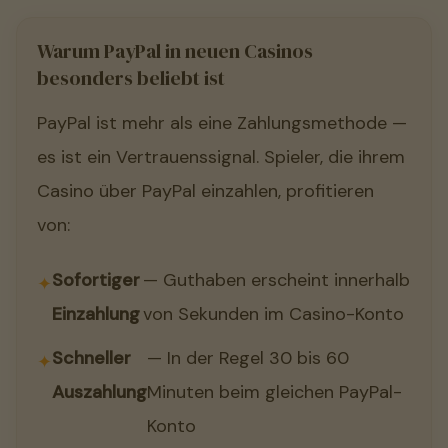
Warum PayPal in neuen Casinos
besonders beliebt ist
PayPal ist mehr als eine Zahlungsmethode —
es ist ein Vertrauenssignal. Spieler, die ihrem
Casino über PayPal einzahlen, profitieren
von:
Sofortiger
— Guthaben erscheint innerhalb
Einzahlung
von Sekunden im Casino-Konto
Schneller
— In der Regel 30 bis 60
Auszahlung
Minuten beim gleichen PayPal-
Konto