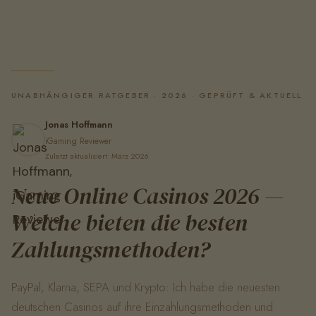
UNABHÄNGIGER RATGEBER · 2026 · GEPRÜFT & AKTUELL
Jonas Hoffmann
iGaming Reviewer
Zuletzt aktualisiert: März 2026
Neue Online Casinos 2026 —
Welche bieten die besten
Zahlungsmethoden?
PayPal, Klarna, SEPA und Krypto: Ich habe die neuesten
deutschen Casinos auf ihre Einzahlungsmethoden und