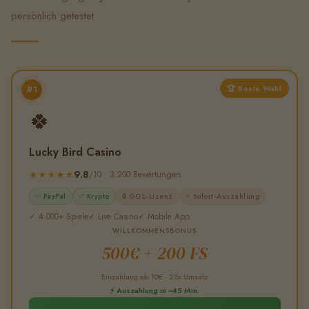
persönlich getestet.
#1
🍀
Lucky Bird Casino
9.8
★★★★★
/10 · 3.200 Bewertungen
✅ PayPal
✅ Krypto
🔒 GGL-Lizenz
⚡ Sofort-Auszahlung
✓ 4.000+ Spiele
✓ Live Casino
✓ Mobile App
WILLKOMMENSBONUS
500€ + 200 FS
Einzahlung ab 10€ · 25x Umsatz
⚡ Auszahlung in ~45 Min.