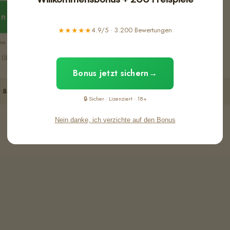
n Casino
4.9/5 · 3.200 Bewertungen
★★★★★
ine versteckten Kosten
· Über 18.400 Bewertungen
Bonus jetzt sichern
:
849
🟢
12.847
Spieler online
⚡ Letzte Auszahlung:
vor 3 Min.
🔒 Sicher · Lizenziert · 18+
Nein danke, ich verzichte auf den Bonus