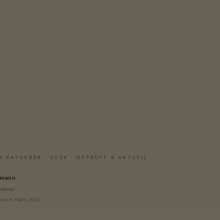
RATGEBER · 2026 · GEPRÜFT & AKTUELL
fmann
viewer
lisiert: März 2026