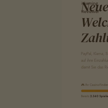
Neue
Welc
Zahl
PayPal, Klarna,
auf ihre Einzah
damit Sie das Ri
🎮 Ihr Casino-Finder
Bereits
2.340 Spiele