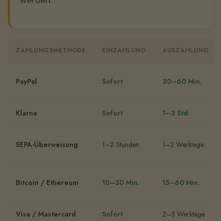
ZAHLUNGSMETHODE
EINZAHLUNG
AUSZAHLUNG
PayPal
Sofort
30–60 Min.
Klarna
Sofort
1–3 Std.
SEPA-Überweisung
1–2 Stunden
1–2 Werktage
Bitcoin / Ethereum
10–30 Min.
15–60 Min.
Visa / Mastercard
Sofort
2–5 Werktage