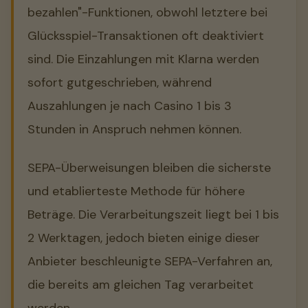
bezahlen"-Funktionen, obwohl letztere bei
Glücksspiel-Transaktionen oft deaktiviert
sind. Die Einzahlungen mit Klarna werden
sofort gutgeschrieben, während
Auszahlungen je nach Casino 1 bis 3
Stunden in Anspruch nehmen können.
SEPA-Überweisungen bleiben die sicherste
und etablierteste Methode für höhere
Beträge. Die Verarbeitungszeit liegt bei 1 bis
2 Werktagen, jedoch bieten einige dieser
Anbieter beschleunigte SEPA-Verfahren an,
die bereits am gleichen Tag verarbeitet
werden.