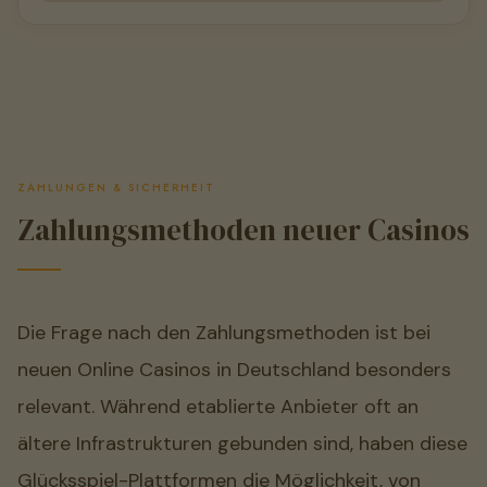
ZAHLUNGEN & SICHERHEIT
Zahlungsmethoden neuer Casinos
Die Frage nach den Zahlungsmethoden ist bei
neuen Online Casinos in Deutschland besonders
relevant. Während etablierte Anbieter oft an
ältere Infrastrukturen gebunden sind, haben diese
Glücksspiel-Plattformen die Möglichkeit, von