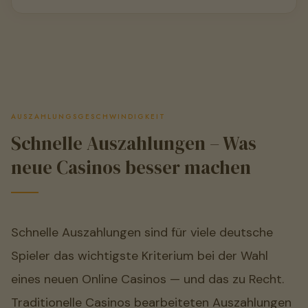
AUSZAHLUNGSGESCHWINDIGKEIT
Schnelle Auszahlungen – Was
neue Casinos besser machen
Schnelle Auszahlungen sind für viele deutsche
Spieler das wichtigste Kriterium bei der Wahl
eines neuen Online Casinos — und das zu Recht.
Traditionelle Casinos bearbeiteten Auszahlungen