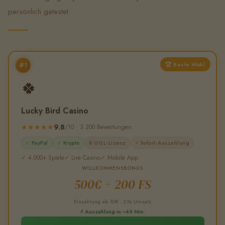
persönlich getestet.
#1
🍀
Lucky Bird Casino
9.8
★★★★★
/10 · 3.200 Bewertungen
✅ PayPal
✅ Krypto
🔒 GGL-Lizenz
⚡ Sofort-Auszahlung
✓ 4.000+ Spiele
✓ Live Casino
✓ Mobile App
WILLKOMMENSBONUS
500€ + 200 FS
Einzahlung ab 10€ · 25x Umsatz
⚡ Auszahlung in ~45 Min.