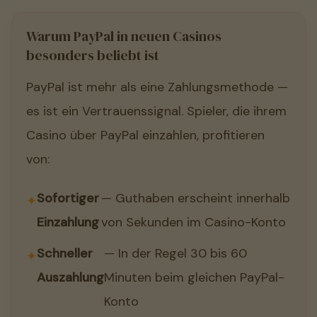
Warum PayPal in neuen Casinos
besonders beliebt ist
PayPal ist mehr als eine Zahlungsmethode —
es ist ein Vertrauenssignal. Spieler, die ihrem
Casino über PayPal einzahlen, profitieren
von:
Sofortiger
— Guthaben erscheint innerhalb
Einzahlung
von Sekunden im Casino-Konto
Schneller
— In der Regel 30 bis 60
Auszahlung
Minuten beim gleichen PayPal-
Konto