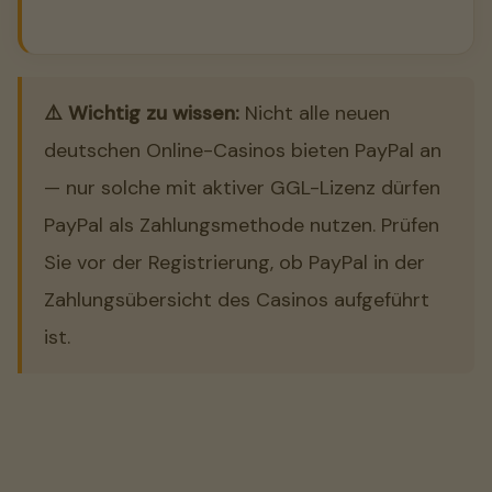
⚠️ Wichtig zu wissen:
Nicht alle neuen
deutschen Online-Casinos bieten PayPal an
— nur solche mit aktiver GGL-Lizenz dürfen
PayPal als Zahlungsmethode nutzen. Prüfen
Sie vor der Registrierung, ob PayPal in der
Zahlungsübersicht des Casinos aufgeführt
ist.