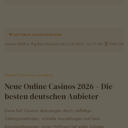
💸 AKTUELLE AUSZAHLUNGEN
nn 650€ in Big Bass Bonanza bei Lucky Bird · vor 13 Min.
🏆 Peter Hoffmann g
REDAKTIONELLE AUSWAHL
Neue Online Casinos 2026 – Die
besten deutschen Anbieter
Diese fünf Casinos überzeugen durch vielfältige
Zahlungsmethoden, schnelle Auszahlungen und faire
Bonusbedingungen. Jonas Hoffmann hat jeden Anbieter