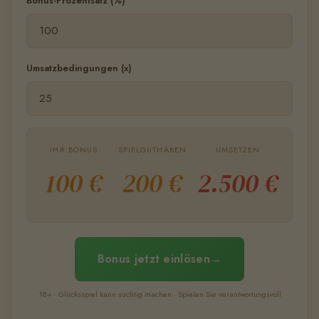
Bonus-Prozentsatz (%)
Umsatzbedingungen (x)
IHR BONUS
SPIELGUTHABEN
UMSETZEN
100 €
200 €
2.500 €
Bonus jetzt einlösen
18+ · Glücksspiel kann süchtig machen · Spielen Sie verantwortungsvoll