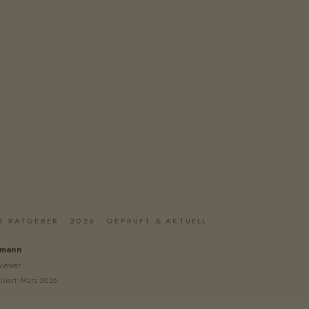
RATGEBER · 2026 · GEPRÜFT & AKTUELL
fmann
viewer
lisiert: März 2026