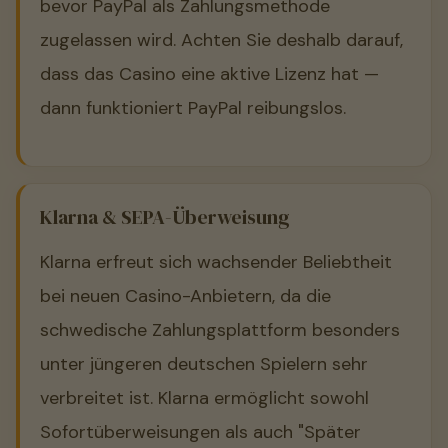
bevor PayPal als Zahlungsmethode
zugelassen wird. Achten Sie deshalb darauf,
dass das Casino eine aktive Lizenz hat —
dann funktioniert PayPal reibungslos.
Klarna & SEPA-Überweisung
Klarna erfreut sich wachsender Beliebtheit
bei neuen Casino-Anbietern, da die
schwedische Zahlungsplattform besonders
unter jüngeren deutschen Spielern sehr
verbreitet ist. Klarna ermöglicht sowohl
Sofortüberweisungen als auch "Später