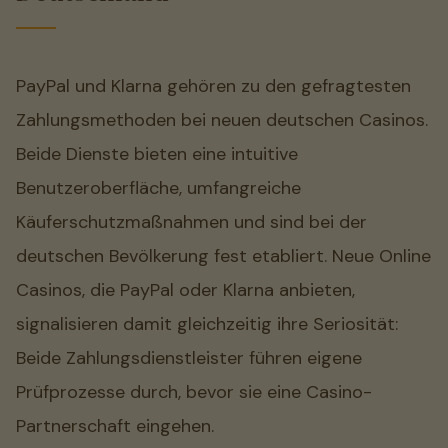
PayPal und Klarna gehören zu den gefragtesten
Zahlungsmethoden bei neuen deutschen Casinos.
Beide Dienste bieten eine intuitive
Benutzeroberfläche, umfangreiche
Käuferschutzmaßnahmen und sind bei der
deutschen Bevölkerung fest etabliert. Neue Online
Casinos, die PayPal oder Klarna anbieten,
signalisieren damit gleichzeitig ihre Seriosität:
Beide Zahlungsdienstleister führen eigene
Prüfprozesse durch, bevor sie eine Casino-
Partnerschaft eingehen.