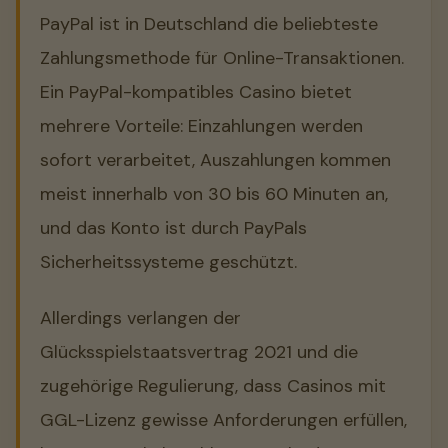
PayPal ist in Deutschland die beliebteste
Zahlungsmethode für Online-Transaktionen.
Ein PayPal-kompatibles Casino bietet
mehrere Vorteile: Einzahlungen werden
sofort verarbeitet, Auszahlungen kommen
meist innerhalb von 30 bis 60 Minuten an,
und das Konto ist durch PayPals
Sicherheitssysteme geschützt.
Allerdings verlangen der
Glücksspielstaatsvertrag 2021 und die
zugehörige Regulierung, dass Casinos mit
GGL-Lizenz gewisse Anforderungen erfüllen,