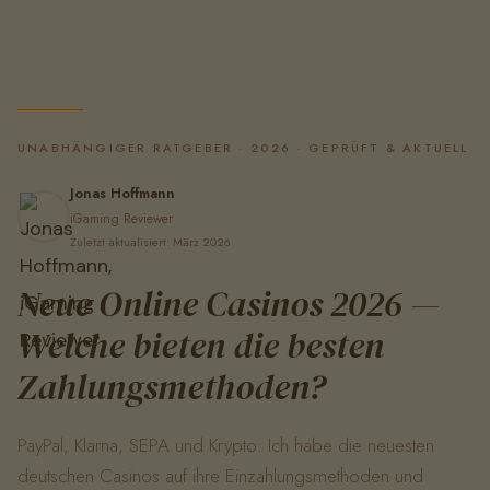
UNABHÄNGIGER RATGEBER · 2026 · GEPRÜFT & AKTUELL
Jonas Hoffmann
iGaming Reviewer
Zuletzt aktualisiert: März 2026
Neue Online Casinos 2026 —
Welche bieten die besten
Zahlungsmethoden?
PayPal, Klarna, SEPA und Krypto: Ich habe die neuesten
deutschen Casinos auf ihre Einzahlungsmethoden und