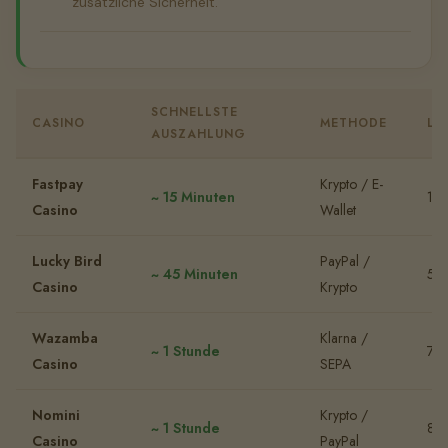
zusätzliche Sicherheit.
SCHNELLSTE
CASINO
METHODE
LI
AUSZAHLUNG
Fastpay
Krypto / E-
~ 15 Minuten
10
Casino
Wallet
Lucky Bird
PayPal /
~ 45 Minuten
5.
Casino
Krypto
Wazamba
Klarna /
~ 1 Stunde
7.
Casino
SEPA
Nomini
Krypto /
~ 1 Stunde
8.
Casino
PayPal