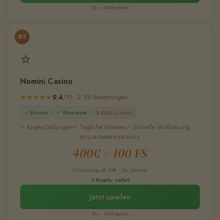
18+ · AGB gelten
#3
⭐
Nomini Casino
9.4
★★★★★
/10 · 2.100 Bewertungen
✅ Bitcoin
✅ Ethereum
🔒 GGL-Lizenz
✓ Krypto-Zahlungen
✓ Tägliche Aktionen
✓ Schnelle Verifizierung
WILLKOMMENSBONUS
400€ + 100 FS
Einzahlung ab 10€ · 35x Umsatz
⚡ Krypto: sofort
Jetzt spielen
18+ · AGB gelten