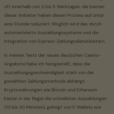
oft innerhalb von 3 bis 5 Werktagen; die besten
dieser Anbieter haben diesen Prozess auf unter
eine Stunde reduziert. Möglich wird das durch
automatisierte Auszahlungssysteme und die
Integration von Express-Zahlungsdienstleistern.
In meinen Tests der neuen deutschen Casino-
Angebote habe ich festgestellt, dass die
Auszahlungsgeschwindigkeit stark von der
gewählten Zahlungsmethode abhängt.
Kryptowährungen wie Bitcoin und Ethereum
bieten in der Regel die schnellsten Auszahlungen
(10 bis 30 Minuten), gefolgt von E-Wallets wie