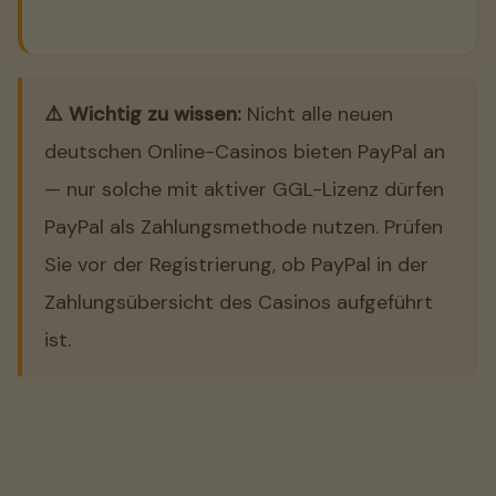
⚠️ Wichtig zu wissen:
Nicht alle neuen
deutschen Online-Casinos bieten PayPal an
— nur solche mit aktiver GGL-Lizenz dürfen
PayPal als Zahlungsmethode nutzen. Prüfen
Sie vor der Registrierung, ob PayPal in der
Zahlungsübersicht des Casinos aufgeführt
ist.