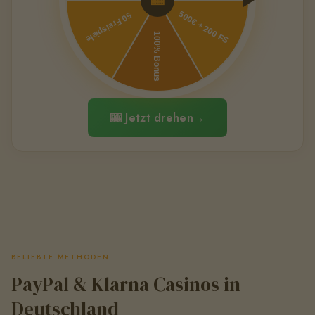
🎰 Jetzt drehen
BELIEBTE METHODEN
PayPal & Klarna Casinos in
Deutschland